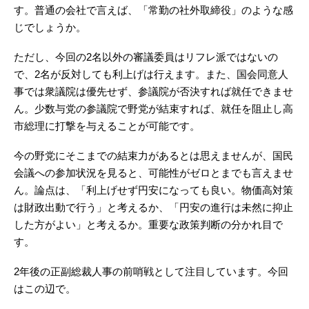
す。普通の会社で言えば、「常勤の社外取締役」のような感
じでしょうか。
ただし、今回の2名以外の審議委員はリフレ派ではないの
で、2名が反対しても利上げは行えます。また、国会同意人
事では衆議院は優先せず、参議院が否決すれば就任できませ
ん。少数与党の参議院で野党が結束すれば、就任を阻止し高
市総理に打撃を与えることが可能です。
今の野党にそこまでの結束力があるとは思えませんが、国民
会議への参加状況を見ると、可能性がゼロとまでも言えませ
ん。論点は、「利上げせず円安になっても良い。物価高対策
は財政出動で行う」と考えるか、「円安の進行は未然に抑止
した方がよい」と考えるか。重要な政策判断の分かれ目で
す。
2年後の正副総裁人事の前哨戦として注目しています。今回
はこの辺で。