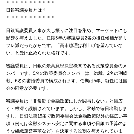
＊＊＊＊＊＊＊＊＊＊＊
日銀審議委員とは？
＊＊＊＊＊＊＊＊＊＊＊
日銀審議委員人事が久し振りに注目を集め、マーケットにも
影響を与えました。任期5年の審議委員2名の後任候補が超リ
フレ派だったからです。「高市総理は利上げを望んでいな
い」と受け止められた格好です。
審議委員は、日銀の最高意思決定機関である政策委員会のメ
ンバーです。9名の政策委員会メンバーは、総裁、2名の副総
裁、6名の審議委員で構成されます。任期は5年、就任には国
会の同意が必要です。
審議委員は「非常勤で金融政策にしか関与しない」と幅広
く・根深く誤解されています。しかし、常勤で毎日出勤しま
すし、日銀法第15条で政策委員会は金融政策以外の幅広い事
項（例えば金融システム安定に関する事項や日銀の予算のよ
うな組織運営事項など）を決定する役割を与えられていま