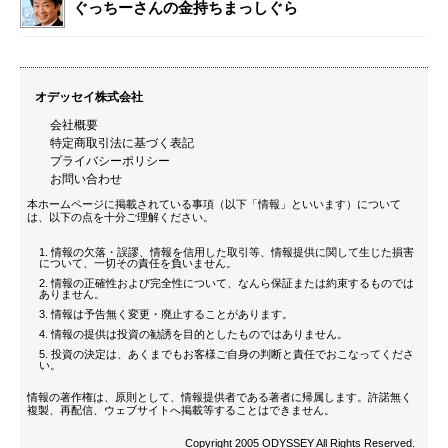
ぐっちーさんの金持ちまっしぐら
オデッセイ株式会社
会社概要
特定商取引法に基づく表記
プライバシーポリシー
お問い合わせ
本ホームページに掲載されている事項（以下「情報」といいます）について
は、以下の点を十分ご理解ください。
情報の欠落・誤謬、情報を信用した取引等、情報提供に関して生じた損害
について、一切その責任を負いません。
情報の正確性および完全性について、なんら保証または約束するものでは
ありません。
情報は予告無く変更・廃止することがあります。
情報の提供は投資の勧誘を目的としたものではありません。
投資の決定は、あくまでもお客様ご自身の判断と責任でおこなってくださ
い。
情報の著作権は、原則として、情報提供者である著者に帰属します。許諾無く
複製、再配信、ウェブサイトへ掲載等することはできません。
Copyright 2005 ODYSSEY All Rights Reserved.