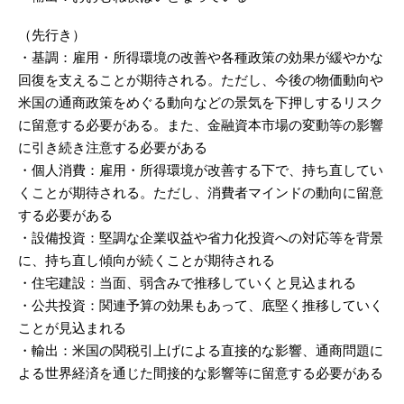
（先行き）
・基調：雇用・所得環境の改善や各種政策の効果が緩やかな
回復を支えることが期待される。ただし、今後の物価動向や
米国の通商政策をめぐる動向などの景気を下押しするリスク
に留意する必要がある。また、金融資本市場の変動等の影響
に引き続き注意する必要がある
・個人消費：雇用・所得環境が改善する下で、持ち直してい
くことが期待される。ただし、消費者マインドの動向に留意
する必要がある
・設備投資：堅調な企業収益や省力化投資への対応等を背景
に、持ち直し傾向が続くことが期待される
・住宅建設：当面、弱含みで推移していくと見込まれる
・公共投資：関連予算の効果もあって、底堅く推移していく
ことが見込まれる
・輸出：米国の関税引上げによる直接的な影響、通商問題に
よる世界経済を通じた間接的な影響等に留意する必要がある