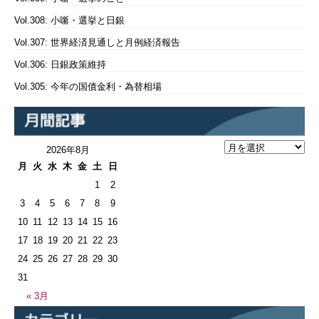
Vol.308: 小噺・選挙と日銀
Vol.307: 世界経済見通しと月例経済報告
Vol.306: 日銀政策維持
Vol.305: 今年の国債金利・為替相場
2026年8月
月
火
水
木
金
土
日
1
2
3
4
5
6
7
8
9
10
11
12
13
14
15
16
17
18
19
20
21
22
23
24
25
26
27
28
29
30
31
« 3月