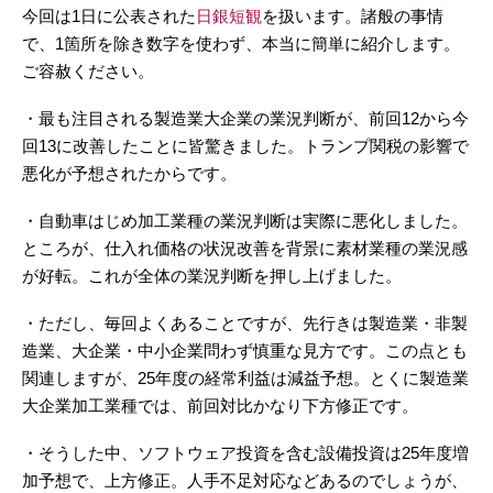
今回は1日に公表された
日銀短観
を扱います。諸般の事情
で、1箇所を除き数字を使わず、本当に簡単に紹介します。
ご容赦ください。
・最も注目される製造業大企業の業況判断が、前回12から今
回13に改善したことに皆驚きました。トランプ関税の影響で
悪化が予想されたからです。
・自動車はじめ加工業種の業況判断は実際に悪化しました。
ところが、仕入れ価格の状況改善を背景に素材業種の業況感
が好転。これが全体の業況判断を押し上げました。
・ただし、毎回よくあることですが、先行きは製造業・非製
造業、大企業・中小企業問わず慎重な見方です。この点とも
関連しますが、25年度の経常利益は減益予想。とくに製造業
大企業加工業種では、前回対比かなり下方修正です。
・そうした中、ソフトウェア投資を含む設備投資は25年度増
加予想で、上方修正。人手不足対応などあるのでしょうが、