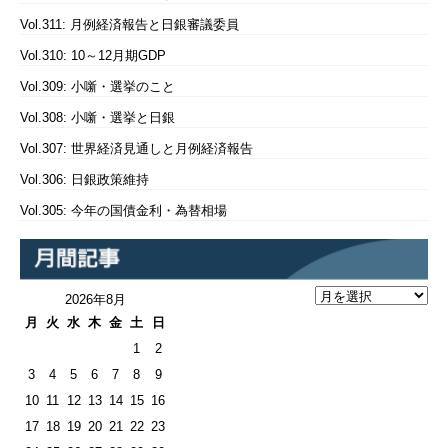
Vol.311: 月例経済報告と日銀審議委員
Vol.310: 10～12月期GDP
Vol.309: 小噺・選挙のこと
Vol.308: 小噺・選挙と日銀
Vol.307: 世界経済見通しと月例経済報告
Vol.306: 日銀政策維持
Vol.305: 今年の国債金利・為替相場
2026年8月
月
火
水
木
金
土
日
1
2
3
4
5
6
7
8
9
10
11
12
13
14
15
16
17
18
19
20
21
22
23