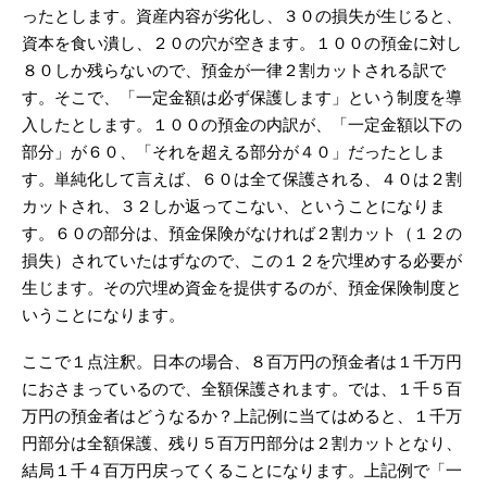
ったとします。資産内容が劣化し、３０の損失が生じると、
資本を食い潰し、２０の穴が空きます。１００の預金に対し
８０しか残らないので、預金が一律２割カットされる訳で
す。そこで、「一定金額は必ず保護します」という制度を導
入したとします。１００の預金の内訳が、「一定金額以下の
部分」が６０、「それを超える部分が４０」だったとしま
す。単純化して言えば、６０は全て保護される、４０は２割
カットされ、３２しか返ってこない、ということになりま
す。６０の部分は、預金保険がなければ２割カット（１２の
損失）されていたはずなので、この１２を穴埋めする必要が
生じます。その穴埋め資金を提供するのが、預金保険制度と
いうことになります。
ここで１点注釈。日本の場合、８百万円の預金者は１千万円
におさまっているので、全額保護されます。では、１千５百
万円の預金者はどうなるか？上記例に当てはめると、１千万
円部分は全額保護、残り５百万円部分は２割カットとなり、
結局１千４百万円戻ってくることになります。上記例で「一