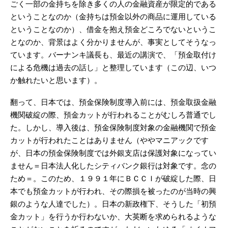
ごく一部の金持ちを除き多くの人の金融資産が限定的である
ということなのか（金持ちは預金以外の商品に運用している
ということなのか）、借金を抱え預金どころでないというこ
となのか、背景はよく分かりませんが、事実としてそうなっ
ています。バーナンキ議長も、最近の講演で、「預金取付け
による危機は過去の話し」と整理しています（この辺、いつ
か触れたいと思います）。
翻って、日本では、預金保険制度導入前には、預金取扱金融
機関破綻の際、預金カットが行われることがむしろ普通でし
た。しかし、導入後は、預金保険制度対象の金融機関で預金
カットが行われたことはありません（ややマニアックです
が、日本の預金保険制度では外銀支店は保護対象になってい
ません＝日本法人化したシティバンク銀行は対象です。念の
ため＝。このため、１９９１年にＢＣＣＩが破綻した際、日
本でも預金カットが行われ、その際損を被ったのが当時の興
銀のような人達でした）。日本の新政権下、そうした「初預
金カット」を行うか行わないか、大英断を求められるような