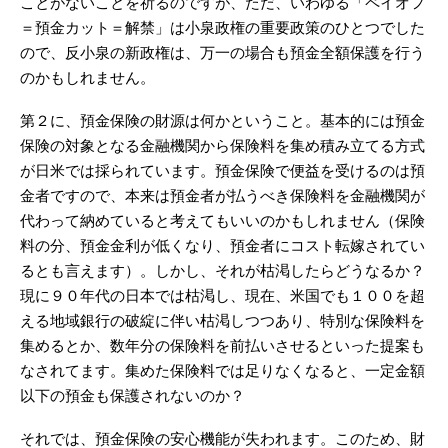
ことがないことを祈るのですが、ただ、いわゆる「ペイオフ
＝預金カット＝解禁」は小泉政権の重要政策のひとつでした
ので、反小泉の新政権は、万一の場合も預金全額保護を行う
のかもしれません。
第２に、預金保険の財源は何かということ。基本的には預金
保険の対象となる金融機関から保険料を集め積み立てる方式
が日米では採られています。預金保険で便益を受けるのは預
金者ですので、本来は預金者が払うべき保険料を金融機関が
代わって納めていると考えてもいいのかもしれません（保険
料の分、預金金利が低くなり、預金者にコスト転嫁されてい
るとも言えます）。しかし、それが枯渇したらどうなるか？
現に９０年代の日本では枯渇し、現在、米国でも１００を超
える地域銀行の破綻に伴い枯渇しつつあり、特別な保険料を
集めるとか、数年分の保険料を前払いさせるといった提案も
なされてます。集めた保険料では足りなくなると、一定金額
以下の預金も保護されないのか？
それでは、預金保険の安心機能が失われます。このため、財