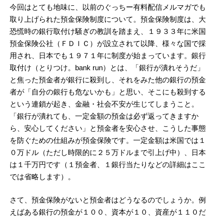
今回はとても地味に、以前のぐっちー有料配信メルマガでも
取り上げられた預金保険制度について。預金保険制度は、大
恐慌時の銀行取付け騒ぎの教訓を踏まえ、１９３３年に米国
預金保険公社（ＦＤＩＣ）が設立されて以降、様々な国で採
用され、日本でも１９７１年に制度が始まっています。銀行
取付け（とりつけ。bank run）とは、「銀行が潰れそうだ」
と焦った預金者が銀行に殺到し、それをみた他の銀行の預金
者が「自分の銀行も危ないかも」と思い、そこにも殺到する
という連鎖が起き、金融・社会不安が生じてしまうこと。
「銀行が潰れても、一定金額の預金は必ず返ってきますか
ら、安心してください」と預金者を安心させ、こうした事態
を防ぐための仕組みが預金保険です。一定金額は米国では１
０万ドル（ただし時限的に２５万ドルまで引上げ中）、日本
は１千万円です（１預金者、１銀行当たりなどの詳細はここ
では省略します）。
さて、預金保険がないと預金者はどうなるのでしょうか。例
えばある銀行の預金が１００、資本が１０、資産が１１０だ