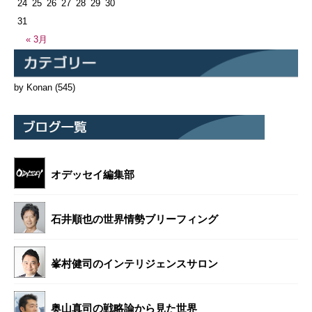
24
25
26
27
28
29
30
31
« 3月
by Konan
(545)
オデッセイ編集部
石井順也の世界情勢ブリーフィング
峯村健司のインテリジェンスサロン
奥山真司の戦略論から見た世界