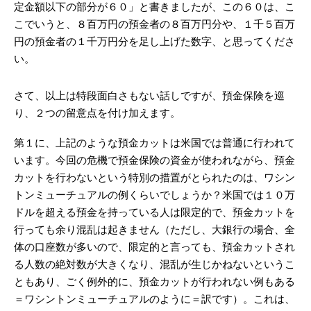
定金額以下の部分が６０」と書きましたが、この６０は、こ
こでいうと、８百万円の預金者の８百万円分や、１千５百万
円の預金者の１千万円分を足し上げた数字、と思ってくださ
い。
さて、以上は特段面白さもない話しですが、預金保険を巡
り、２つの留意点を付け加えます。
第１に、上記のような預金カットは米国では普通に行われて
います。今回の危機で預金保険の資金が使われながら、預金
カットを行わないという特別の措置がとられたのは、ワシン
トンミューチュアルの例くらいでしょうか？米国では１０万
ドルを超える預金を持っている人は限定的で、預金カットを
行っても余り混乱は起きません（ただし、大銀行の場合、全
体の口座数が多いので、限定的と言っても、預金カットされ
る人数の絶対数が大きくなり、混乱が生じかねないというこ
ともあり、ごく例外的に、預金カットが行われない例もある
＝ワシントンミューチュアルのように＝訳です）。これは、