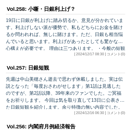
す。忘れていたら指摘ください。 ＊＊＊＊＊＊＊＊＊＊
Vol.258: 小噺・日銀利上げ？
＊ 日銀の景気判断は不変 ＊＊＊＊＊＊＊＊＊＊＊ 今回
のように展望レポートがない回（3月、6月、9月、12
19日に日銀が利上げに踏み切るか、意見が分かれていま
月）とある回（1月、4月、7月、10月）とでは分析の詳
す。利上げしない派が優勢で、私もどちらにお金を賭け
しさに違いがありますが、景気判断やリスク要因の指摘
るか問われれば、無しに賭けます。ただ、日銀も相当悩
内容は前回から維持されました…
んでいると思います。利上げがあったとしても驚かない
心構えが必要です。 理由は三つあります。 ・今般の短観
[ 2024/12/17 08:30 ] コメント(0)
では、雇用市場の逼迫が再確認されました。企業の物価
見通しも崩れていません。 ・直前に行われるFOMCでは
Vol.257: 日銀短観
利下げが決定されると思います。ただ、来年に関し再利
下げ見極めのようなスタンスが示されると、円安に振れ
先週は中山美穂さん逝去で思わず休載しました。実は伝
る可能性があります。 ・日本の政局は危うい状況です。
説となった「毎度おさわがせします」第1話は見逃した
壁に関し123万円と178万円で自公と国民民主の間に大き
のですが、第2話以降、39年来のファンでした。ご冥福
な隔たりがあります。最後…
をお祈りします。 今回は気を取り直して13日に公表され
た日銀短観を紹介します。余り特徴の無い内容でした。
[ 2024/12/16 06:30 ] コメント(0)
＊＊＊＊＊＊＊＊＊＊＊ 製造業の業況感やや改善 ＊＊＊
＊＊＊＊＊＊＊＊ 業況判断は数字が大きいほど良く、
Vol.256: 内閣府月例経済報告
「良い」「悪い」の回答が拮抗するとゼロ、マイナス幅