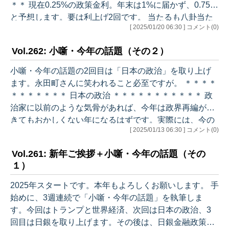
＊＊ 現在0.25%の政策金利。年末は1%に届かず、0.75%
と予想します。要は利上げ2回です。 当たるも八卦当た
[ 2025/01/20 06:30 ] コメント(0)
らぬも八卦ですが、3つポイントがあります。 ・日本経
済がどうなるか。今年の春闘でも高い賃上げが実現し、
Vol.262: 小噺・今年の話題（その２）
実質賃金が確りとプラスになれば、利上げ確率は高まり
ます。他方、例えばトランプ政権の政策の影響などで景
小噺・今年の話題の2回目は「日本の政治」を取り上げ
気に力強さが欠ける展開になれば、利上げは難しくなり
ます。永田町さんに笑われること必至ですが。 ＊＊＊＊
ます。私は賃上げはそれなりに実現し、トランプの影響
＊＊＊＊＊＊＊ 日本の政治 ＊＊＊＊＊＊＊＊＊＊＊ 政
も日本には左程ないと…
治家に以前のような気骨があれば、今年は政界再編が起
きてもおかしくない年になるはずです。実際には、今の
[ 2025/01/13 06:30 ] コメント(0)
少数与党体制が続く公算が高いですが。 ・当面の最大の
ポイントは、来年度予算が上がるか否か。例年通りなら
Vol.261: 新年ご挨拶＋小噺・今年の話題（その
2月末衆議院通過が必須ですので、残された時間は多く
１）
ありません。因みに、本予算が通らなければ暫定予算を
組んでつなぐことが制度上は可能ですが、私は主計局的
2025年スタートです。本年もよろしくお願いします。 手
な財政のプロでないので、この点には立ち入りません。
始めに、3週連続で「小噺・今年の話題」を執筆しま
・予算を通すには、野党のどこかに…
す。今回はトランプと世界経済、次回は日本の政治、3
回目は日銀を取り上げます。その後は、日銀金融政策決