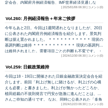
定会合、内閣府月例経済報告、IMF世界経済見通しな
[ 2025/01/06 06:30 ] コメント(0)
ど、例年通り続けていく予定です。 ＊＊＊＊＊＊＊＊＊
＊＊ トランプと世界経済 ＊＊＊＊＊＊＊＊＊＊＊ Saltさ
Vol.260: 月例経済報告＋年末ご挨拶
ん、JDさんと重なりますが、世界経済に直接関係する主
な論点は関税、移民政策、減税です。 ・このうち実現性
今年もあと2日。今回は1週間遅れとなりましたが、20日
が読みやすいのは減税。拮抗しているとは言え上下両院
に公表された内閣府月例経済報告を紹介します。景気判
とも共和党多数で、第1期トランプ減税の継続と法人減
断は据え置かれました。 ＊＊＊＊＊＊＊＊＊＊＊ 現状の
税が実現する可能性は大…
基調判断は維持 ＊＊＊＊＊＊＊＊＊＊＊ 現状の基調判断
は維持されました。需要項目ごとの判断も不変です。 ・
[ 2024/12/30 06:30 ] コメント(0)
基調：景気は、一部に足踏みが残るものの、緩やかに回
復している ・個人消費：一部に足踏みが残るものの、持
Vol.259: 日銀政策維持
ち直しの動きがみられる ・設備投資：持ち直しの動きが
みられる ・住宅建設：おおむね横ばいとなっている ・公
今回は18・19日に開催された日銀金融政策決定会合を紹
共投資：底堅く推移している ・輸出：おおむね横ばいと
介します。前回「利上げ無しに賭けるが、利上げの心構
なっている ＊＊＊＊＊＊＊＊＊＊＊ 先行きの判断も維持
えも必要」と書きました。利上げが無かったどころか、
＊＊＊＊＊＊…
植田総裁の不規則発言で円安が急激に進んだことは、皆
さんご存知の通りです。 なお、同時に公表された「多角
[ 2024/12/23 06:30 ] コメント(0)
的レビュー」については、来年取り上げたいと思いま