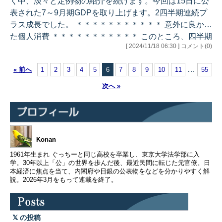
く中、淡々と定例物の紹介を続けます。今回は15日に公
においても、長年デフレ傾向に慣れ親しんだ国民にと
表された7～9月期GDPを取り上げます。2四半期連続プ
り、最近の物価高への抵抗感は根強いと…
ラス成長でした。 ＊＊＊＊＊＊＊＊＊＊＊ 意外に良かっ
た個人消費 ＊＊＊＊＊＊＊＊＊＊＊ このところ、四半期
[ 2024/11/18 06:30 ] コメント(0)
ごとにプラス成長・マイナス成長を繰り返すパターンが
続いてきました。今回は、前期比+0.2%、年率+0.9%と
…
« 前へ
1
2
3
4
5
6
7
8
9
10
11
55
力強さは欠きますが、久し振りに2四半期続けてプラス
成長となりました。寄与度は内需+0.6%、外需-0.4%と内
次へ »
需が牽引する格好です。 内需では、民間最終消費支出が
前期比+0.9%（寄与度+0.5%）と2四半期連続のプラス
成…
Konan
1961年生まれ ぐっちーと同じ高校を卒業し、東京大学法学部に入
学。30年以上「公」の世界を歩んだ後、最近民間に転じた元官僚。日
本経済に焦点を当て、内閣府や日銀の公表物をなどを分かりやすく解
説。2026年3月をもって連載を終了。
の投稿