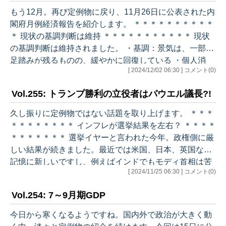
の拡大は業況悪化を表します。以下の仕入価格・販売価
もう12月。再び定例物に戻り、11月26日に公表された内
格等も同じですが、理論的には-100（全社「悪い」と回
閣府月例経済報告を紹介します。 ＊＊＊＊＊＊＊＊＊＊
答）から100（全社「良い」と回答）の間で数字が動
＊ 現状の基調判断は維持 ＊＊＊＊＊＊＊＊＊＊＊ 現状
き、0が拮抗点です。 最も…
の基調判断は維持されました。 ・基調：景気は、一部に
足踏みが残るものの、緩やかに回復している ・個人消
[ 2024/12/02 06:30 ] コメント(0)
費：一部に足踏みが残るものの、持ち直しの動きがみら
れる ・設備投資：持ち直しの動きがみられる ・住宅建
Vol.255: トランプ勝利の立役者はパウエル議長?!
設：おおむね横ばいとなっている ・公共投資：底堅く推
移している ・輸出：おおむね横ばいとなっている 細かく
久し振りに定例物ではない話題を取り上げます。 ＊＊＊
みると、個人消費は前月は「持ち直し」の前に置かれて
＊＊＊＊＊＊＊＊ インフレが選挙結果を左右？ ＊＊＊＊
いた「このところ」が削除され、公共投資は「堅調に」
＊＊＊＊＊＊＊ 選挙イヤーと言われた今年。政権側に厳
から「底堅く」に修正…
しい結果が続きました。最近では米国、日本、英国など
記憶に新しいですし、例えばインドでもモディ首相は苦
[ 2024/11/25 06:30 ] コメント(0)
戦しました。 その背景は選挙ごとに違いがあり、例えば
日本では直接の引き金は政治資金問題でした。ただ、こ
Vol.254: 7～9月期GDP
れだけ政権党に厳しい結果が続いたとすれば、何か共通
の要因があるかもしれません。その有力候補が「インフ
今日から寒くなるようですね。国内外で政治が大きく動
レ・物価高」です。米国は間違いなくそうですし、日本