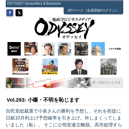
ODYSSEY Geopolitics & Business
MYページ（会員登録/ログイン）
Vol.293: 小噺・不明を恥じます
自民党総裁選で小泉さんの勝利を予想し、それを前提に
日銀10月利上げ予想確率を引き上げ。外しまくってしま
いました（恥）。 そこに公明党連立離脱。高市総理すら