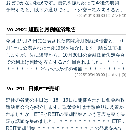
おぼつかない状況です。勇気を振り絞って今後の展開を
予想すると、以下の通りです。 ・外交日程を考えると、
[ 2025/10/13 06:30 ] コメント(0)
22日頃には総理を決める必要があります。そこまでに野
党（公明含め）がまとまると考えるよりは、比較第一党
Vol.292: 短観と月例経済報告
である自民の高市さんが総理に選ばれると考える方が、
現実的と思います。 ・自民は国民民主に一段と接近する
今回は9月29日に公表された内閣府月例経済報告と、10
と思います。ただ、連合は連立入りに反対。また、自民
月1日に公表された日銀短観を紹介します。順番は前後
と国民民主だけでは衆議院で過半数に届きません。他
しますが、先に短観から。10月30日の金融政策決定会合
方、公明は予算や個々の法案に関し全て…
での利上げ判断を左右すると注目されました。 ＊＊＊＊
＊＊＊＊＊＊＊ どっちつかずの短観 ＊＊＊＊＊＊＊＊＊
[ 2025/10/04 08:00 ] コメント(0)
＊＊ 短観は、利上げの材料にも利上げをしない材料にも
使える、どっちつかずの内容でした。アナリストやマス
Vol.291: 日銀ETF売却
コミの意見も、「これで10月利上げ」説と「12月まで待
つ」説に分かれます。 私は関税の影響や来年の春闘の帰
連休の谷間の本日は、18・19日に開催された日銀金融政
趨を見極めるには12月まで待つ方がベターと思います。
策決定会合を紹介します。政策金利は予想通り据え置か
ただ、既に2人の審議委員が9月に利上げを提案し、別の
れましたが、ETFとREITの売却開始という意表を突く決
審議委員までが講演…
定が話題を集めました。 ＊＊＊＊＊＊＊＊＊＊＊ ETF・
REIT売却開始 ＊＊＊＊＊＊＊＊＊＊＊ この発表をみて