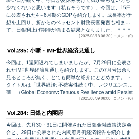
暑い日が続く中、今日が夏休み明けで気が乗らない方も
影響が一部にみられるものの、緩やかに回復している ・
少なくないと思います（私もそうです）。今回は、15日
個人消費：消費者マインドの改善に遅れがみられるもの
に公表された4～6月期のGDPを紹介します。成長率が予
の、雇用・所得環境の改善…
想を上回り、折からのベッセント財務長官発言も相まっ
て、日銀利上げ期待が強まる結果となりました。 ＊＊＊
[ 2025/08/18 06:30 ] コメント(0)
＊＊＊＊＊＊＊＊ 5四半期連続プラス成長 ＊＊＊＊＊＊
＊＊＊＊＊ 4～6月期の実質GDPは前期比+0.3%（年率換
Vol.285: 小噺・IMF世界経済見通し
算+1.0%）のプラス成長となりました。当初マイナス成
長だった1～3月期も上方修正されたため、これで5四半
今回は、1週間遅れてしまいましたが、7月29日に公表さ
期連続のプラス成長です。寄与度は内需-0.1%、外需+0.
れたIMF世界経済見通しを紹介します。この7月号は余り
3%と外需が押し上げた格好です。 内需では、民間最終
見るところが無く、とても簡単な紹介にとどめます。 ・
消費支…
タイトルは「世界経済: 不確実性続く中、レジリエンス希
薄」（Global Economy: Tenuous Resilience amid Persist
[ 2025/08/09 08:00 ] コメント(0)
ent Uncertainty）。日本語訳がさえませんが、「不確実
性が高いままなので、経済は余りしっかりしているとは
Vol.284: 日銀と内閣府
言えない」という感じでしょうか。 ・世界全体の実質経
済成長率は、2024年3.3%、2025年3.0%、2026年3.1%。
今回は、先月30・31日に開催された日銀金融政策決定会
前回4月時点に比べ、今年は0.2%、来年は…
合と、29日に公表された内閣府月例経済報告を紹介しま