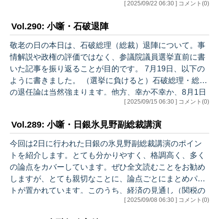
[ 2025/09/22 06:30 ] コメント(0)
「しくじった」と思いました。9月8日に氷見野副総裁講
演を紹介しましたが、副総裁はこの講演の中でETF売却
Vol.290: 小噺・石破退陣
にも触れ、まさに今回の決定を先取りする内容となって
いました。 しかし、私はこの部分の紹介を怠りました。
敬老の日の本日は、石破総理（総裁）退陣について。事
また、6月9日にも「小噺・日銀株式売却」を書き、この
情解説や政権の評価ではなく、参議院議員選挙直前に書
問題への野次馬根性を示しました。それなのに！ 副総裁
いた記事を振り返ることが目的です。 7月19日、以下の
講演が示す…
ように書きました。 （選挙に負けると）石破総理・総裁
の退任論は当然強まります。他方、幸か不幸か、8月1日
[ 2025/09/15 06:30 ] コメント(0)
が関税交渉の期限。このため、「責任は痛感している
が、まず米国との交渉に全力で取り組み、その決着後に
Vol.289: 小噺・日銀氷見野副総裁講演
進退を明らかにしたい」としか言いようがないと思いま
す。その上で辞めるか辞めないかは交渉次第ですが、交
今回は2日に行われた日銀の氷見野副総裁講演のポイン
渉が上手くいく確率も低いのが実情です。「退任75、続
トを紹介します。とても分かりやすく、格調高く、多く
投25」と予想します。25は大きく見えるかもしれません
の論点をカバーしています。ぜひ全文読むことをお勧め
が、誰も火中の栗を拾いたくないこと…
しますが、とても親切なことに、論点ごとにまとめパー
トが置かれています。このうち、経済の見通し（関税の
[ 2025/09/08 06:30 ] コメント(0)
影響）、物価の見通し、金融政策の対応について抜粋す
ると、以下の通りです。 （経済） 今後についてのメイ