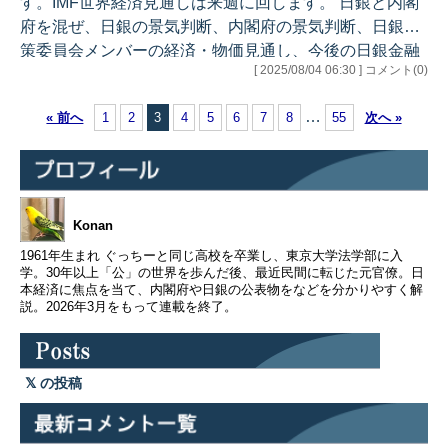
す。IMF世界経済見通しは来週に回します。 日銀と内閣
府を混ぜ、日銀の景気判断、内閣府の景気判断、日銀政
策委員会メンバーの経済・物価見通し、今後の日銀金融
[ 2025/08/04 06:30 ] コメント(0)
政策の予想の順に書きます。 ＊＊＊＊＊＊＊＊＊＊＊ 日
銀は景気判断概ね維持 ＊＊＊＊＊＊＊＊＊＊＊ 今回のよ
…
« 前へ
1
2
3
4
5
6
7
8
55
次へ »
うに展望レポートがある回（1月、4月、7月、10月）と
ない回（3月、6月、9月、12月）とでは分析の詳しさに
違いがありますが、細かい字句修正はあるものの、景気
判断は現状・先行きとも概ね維持されました。リスク要
因も同様です。 …
Konan
1961年生まれ ぐっちーと同じ高校を卒業し、東京大学法学部に入
学。30年以上「公」の世界を歩んだ後、最近民間に転じた元官僚。日
本経済に焦点を当て、内閣府や日銀の公表物をなどを分かりやすく解
説。2026年3月をもって連載を終了。
の投稿