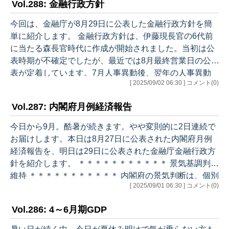
Vol.288: 金融行政方針
ン・シナリオとしては、各国の通商政策の影響はいずれ
顕在化し、海外経済が減速、わが国の企業の収益も下押
今回は、金融庁が8月29日に公表した金融行政方針を簡
しされるだろうと見ています。その場合、緩和的な金融
単に紹介します。 金融行政方針は、伊藤現長官の6代前
環境などが下支え要因として作用するものの、日本経済
に当たる森長官時代に作成が開始されました。当初は公
の成長ペースは鈍化するものと考えられます。ただ…
表時期が不確定でしたが、最近では8月最終営業日の公
表が定着しています。7月人事異動後、翌年の人事異動
[ 2025/09/02 06:30 ] コメント(0)
までの金融庁の方針が示されます。 7月に就任した伊藤
長官は、エース級の満を持しての登板という感じでしょ
Vol.287: 内閣府月例経済報告
うか。平成元年大蔵省入省同期の中でも実力者の一人
で、枢要ポストである秘書課長の最長不倒記録保持者と
今日から9月。酷暑が続きます。やや変則的に2日連続で
言われます。若い頃は長銀破綻処理に携わり、財務省で
お届けします。本日は8月27日に公表された内閣府月例
活躍後、金融庁に戻りました。その長官が打ち出す方針
経済報告を、明日は29日に公表された金融庁金融行政方
なので注目を集めましたが、大胆な組織改編と…
針を紹介します。 ＊＊＊＊＊＊＊＊＊＊＊ 景気基調判断
維持 ＊＊＊＊＊＊＊＊＊＊＊ 内閣府の景気判断は、個別
[ 2025/09/01 06:30 ] コメント(0)
の需要項目で表現の変更がありました（住宅投資が下方
修正、公共投資が「底堅く」から「堅調」にやや上方修
Vol.286: 4～6月期GDP
正）が、全体としては現状、先行きともに維持されまし
た。 （現状） ・基調：景気は、米国の通商政策等による