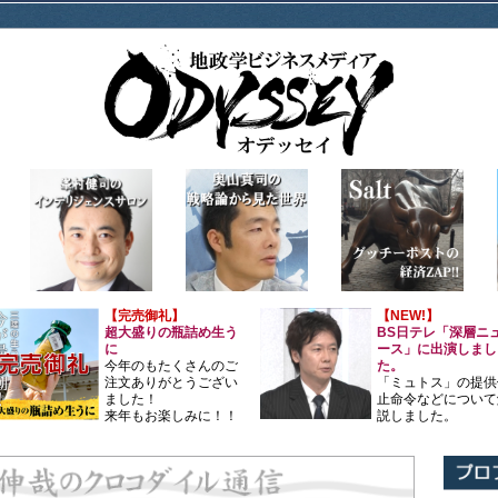
【完売御礼】
【NEW!】
超大盛りの瓶詰め生う
BS日テレ「深層ニ
に
ース」に出演しまし
今年のもたくさんのご
た。
注文ありがとうござい
「ミュトス」の提供
ました！
止命令などについて
来年もお楽しみに！！
説しました。