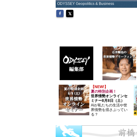
ODYSSEY Geopolitics & Business
【NEW!】
夏の特別企画！
世界情勢オンラインセ
ミナー8月8日（土）
AIが私たちの生活や世
界情勢を揺さぶってい
る？