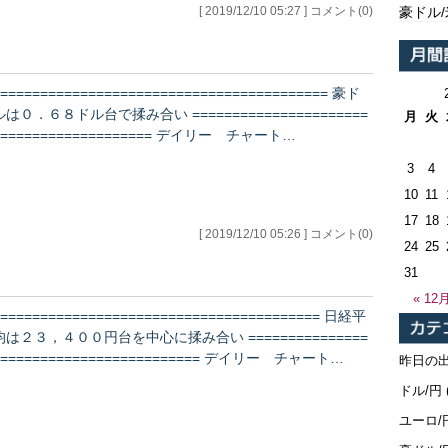
[ 2019/12/10 05:27 ] コメント(0)
豪ドル
========================================== 豪ド
ルは０．６８ドル台で揉み合い ======================
月
火
==================== デイリー チャート…
3
4
10
11
17
18
[ 2019/12/10 05:26 ] コメント(0)
24
25
31
« 12
========================================= 日経平
均は２３，４００円台を中心に揉み合い ===============
========================== デイリー チャート…
昨日の
ドル/円
ユーロ/