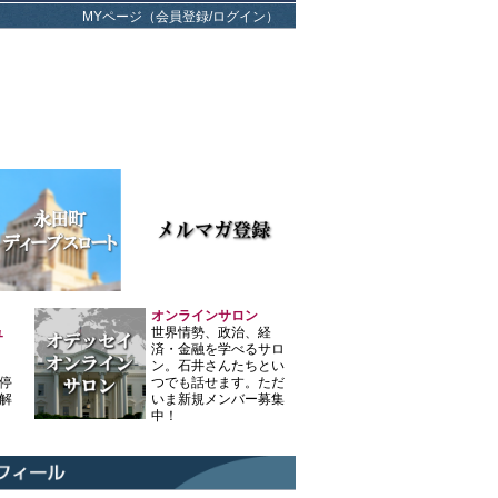
MYページ（会員登録/ログイン）
オンラインサロン
ュ
世界情勢、政治、経
済・金融を学べるサロ
ン。石井さんたちとい
停
つでも話せます。ただ
解
いま新規メンバー募集
中！