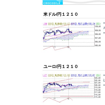
米ドル/円１２１０
ユーロ/円１２１０