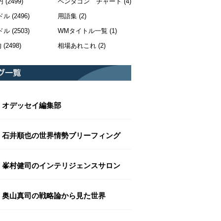
円
(2499)
ペンタゴン チャート
(4)
ドル
(2496)
用語集
(2)
ドル
(2503)
WMタイトル一覧
(1)
均
(2498)
相場あれこれ
(2)
オデッセイ編集部
石井順也の世界情勢ブリーフィング
峯村健司のインテリジェンスサロン
奥山真司の戦略論から見た世界