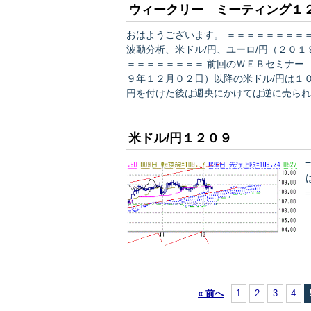
ウィークリー ミーティング１
おはようございます。 ＝＝＝＝＝＝＝＝＝＝＝＝＝＝＝＝＝＝＝＝＝＝＝＝＝ 特集２： エリオット
波動分析、米ドル/円、ユーロ/円（２０
＝＝＝＝＝＝＝＝ 前回のＷＥＢセミナー 「エリオット波動分析、米ドル/円、ユーロ/円 （２０１
９年１２月０２日）以降の米ドル/円は１
円を付けた後は週央にかけては逆に売られ
末にかけては１０８円台で揉み合ってそのまま取引を終え
ては、今の処、新しい波動カウントは確定
米ドル/円１２０９
« 前へ
1
2
3
4