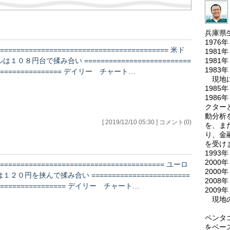
兵庫県
197
========================================== 米ド
198
198
ルは１０８円台で揉み合い ==========================
198
================ デイリー チャート…
現地にて
198
198
クターと
動分析
[ 2019/12/10 05:30 ] コメント(0)
を、ま
り、金
を受け
199
2000
========================================= ユーロ
2000
は１２０円を挟んで揉み合い ========================
2008
================= デイリー チャート…
200
現地の
ペンタ
をベー