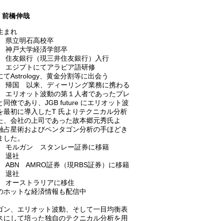
前橋伸哉
生まれ
6年 県立明石高校卒
1年 神戸大学経済学部卒
1年 住友銀行（現三井住友銀行）入行
3年 エジプトにてアラビア語研修
Astrology、黄金分割等に出会う
5年 帰国 以来、ディーリング業務に携わる
6年 エリオット波動の第１人者であったプレ
同僚であり、JGB future にエリオット波
を最初に導入したT 氏よりテクニカル分析
た、会社の上司であった故本郷元秀氏よ
融占星術およびペンタゴン分析の手ほどき
ました。
3年 モルガン スタンレー証券に移籍
年 退社
年 ABN AMRO証券（現RBS証券）に移籍
年 退社
9年 オーストラリアに移住
ホットな経済情報も配信中
ゴン、エリオット波動、そして一目均衡表
スにして培った独自のテクニカル分析を用