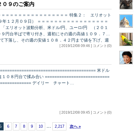
２０９のご案内
１９年１２月０９日） ＝＝＝＝＝＝＝＝＝＝＝＝＝＝＝＝＝
０９円台半ばで寄り付き、週初にその週の高値１０９．７２
て下落し、その週の安値１０８．４２円まで値を下げ、週
[ 2019/12/08 09:46 ] コメント(0)
ています。 長期的なエリオット波動とし
…
========================================= 米ドル
は１０８円台で揉み合い ===========================
============== デイリー チャート…
[ 2019/12/08 09:45 ] コメント(0)
…
5
6
7
8
9
10
2,217
次へ »