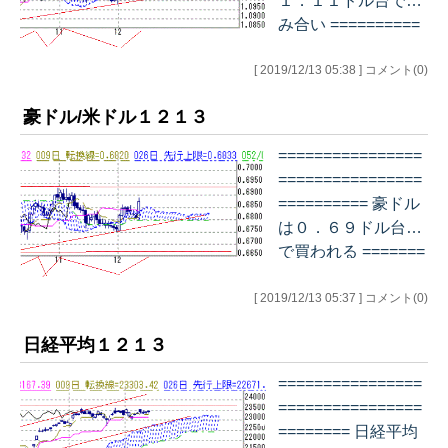
１．１１ドル台で揉
み合い ==========
================
[ 2019/12/13 05:38 ] コメント(0)
===============
デイリー チャー
豪ドル/米ドル１２１３
ト…
================
================
========== 豪ドル
は０．６９ドル台ま
で買われる =======
================
[ 2019/12/13 05:37 ] コメント(0)
================
=== デイリー チャ
日経平均１２１３
ート…
================
================
======== 日経平均