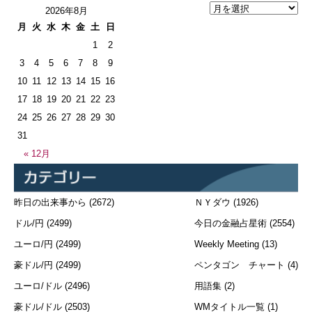
2026年8月
月
火
水
木
金
土
日
1
2
3
4
5
6
7
8
9
10
11
12
13
14
15
16
17
18
19
20
21
22
23
24
25
26
27
28
29
30
31
« 12月
昨日の出来事から
(2672)
ＮＹダウ
(1926)
ドル/円
(2499)
今日の金融占星術
(2554)
ユーロ/円
(2499)
Weekly Meeting
(13)
豪ドル/円
(2499)
ペンタゴン チャート
(4)
ユーロ/ドル
(2496)
用語集
(2)
豪ドル/ドル
(2503)
WMタイトル一覧
(1)