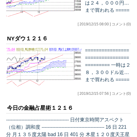
は２４，０００円台
まで買われる =====
================
[ 2019/12/15 08:00 ] コメント(0)
================
=== デイリー チャ
NYダウ１２１６
ート…
================
================
========= 一時は２
８，３００ドル近辺
まで買われる =====
================
[ 2019/12/15 07:56 ] コメント(0)
================
==== デイリー チ
今日の金融占星術１２１６
ャート…
----------------------------------------- 日付東京時間アスペクト
（位相）調和度 ----------------------------------------- 16 日 221
分 月１３５度太陽 bad 16 日 401 分 木星１２０度天王星