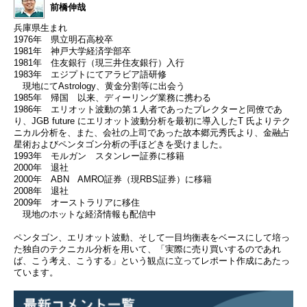
前橋伸哉
兵庫県生まれ
1976年 県立明石高校卒
1981年 神戸大学経済学部卒
1981年 住友銀行（現三井住友銀行）入行
1983年 エジプトにてアラビア語研修
現地にてAstrology、黄金分割等に出会う
1985年 帰国 以来、ディーリング業務に携わる
1986年 エリオット波動の第１人者であったプレクターと同僚であ
り、JGB future にエリオット波動分析を最初に導入したT 氏よりテク
ニカル分析を、また、会社の上司であった故本郷元秀氏より、金融占
星術およびペンタゴン分析の手ほどきを受けました。
1993年 モルガン スタンレー証券に移籍
2000年 退社
2000年 ABN AMRO証券（現RBS証券）に移籍
2008年 退社
2009年 オーストラリアに移住
現地のホットな経済情報も配信中
ペンタゴン、エリオット波動、そして一目均衡表をベースにして培っ
た独自のテクニカル分析を用いて、「実際に売り買いするのであれ
ば、こう考え、こうする」という観点に立ってレポート作成にあたっ
ています。