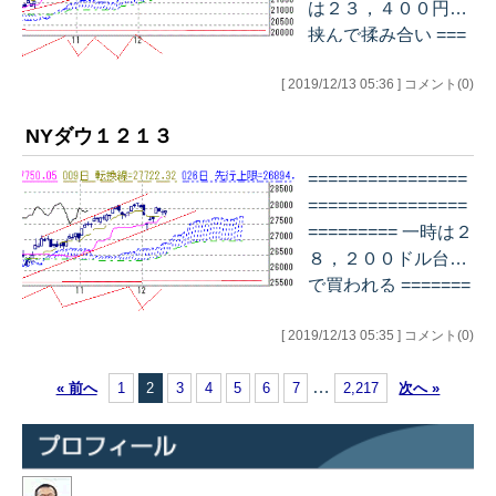
は２３，４００円を
挟んで揉み合い ===
================
[ 2019/12/13 05:36 ] コメント(0)
================
===== デイリー チ
NYダウ１２１３
ャート…
================
================
========= 一時は２
８，２００ドル台ま
で買われる =======
================
[ 2019/12/13 05:35 ] コメント(0)
================
== デイリー チャー
…
« 前へ
1
2
3
4
5
6
7
2,217
次へ »
ト…