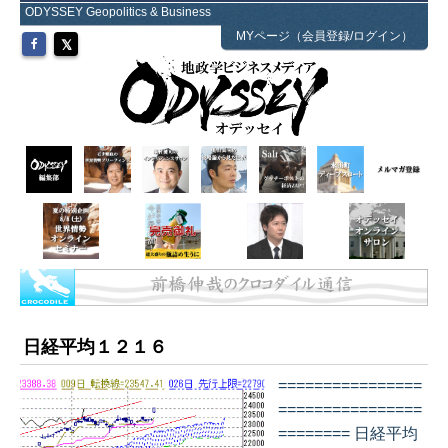
ODYSSEY Geopolitics & Business
MYページ（会員登録/ログイン）
日経平均１２１６
================
================
======== 日経平均