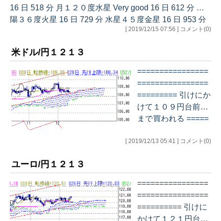
16 日 518 分 月１２０度水星 Very good 16 日 612 分 太
陽３６度火星 16 日 729 分 水星４５度金星 16 日 953 分
[ 2019/12/15 07:56 ] コメント(0)
太陽パラレル木星 16 日 1946 分 月９０度火星 Very bad
16 日 2000 分 月１３５度木星 bad 17 日 238 …
米ドル/円１２１３
================
================
========= 引けにか
けて１０９円台前半
まで買われる =====
================
[ 2019/12/13 05:41 ] コメント(0)
================
==== デイリー チ
ユーロ/円１２１３
ャート…
================
================
========== 引けに
かけて１２１円台半