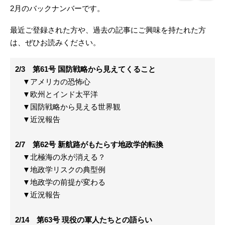
2月のバックナンバーです。
最近ご登録された方や、過去の記事にご興味を持たれた方
は、ぜひお読みください。
2/3 第61号 国防戦略から見えてくること
▼アメリカの恐怖心
▼欧州とインド太平洋
▼国防戦略から見える世界観
▼近況報告
2/7 第62号 新航路がもたらす地政学的転換
▼北極海の氷が消える？
▼地政学リスクの典型例
▼地政学の前提が変わる
▼近況報告
2/14 第63号 現役の軍人たちとの語らい