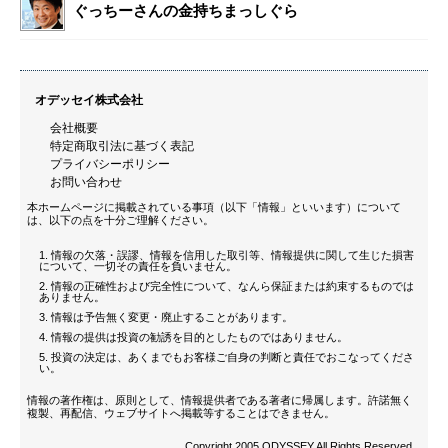
ぐっちーさんの金持ちまっしぐら
オデッセイ株式会社
会社概要
特定商取引法に基づく表記
プライバシーポリシー
お問い合わせ
本ホームページに掲載されている事項（以下「情報」といいます）について
は、以下の点を十分ご理解ください。
情報の欠落・誤謬、情報を信用した取引等、情報提供に関して生じた損害
について、一切その責任を負いません。
情報の正確性および完全性について、なんら保証または約束するものでは
ありません。
情報は予告無く変更・廃止することがあります。
情報の提供は投資の勧誘を目的としたものではありません。
投資の決定は、あくまでもお客様ご自身の判断と責任でおこなってくださ
い。
情報の著作権は、原則として、情報提供者である著者に帰属します。許諾無く
複製、再配信、ウェブサイトへ掲載等することはできません。
Copyright 2005 ODYSSEY All Rights Reserved.