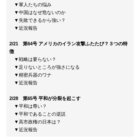
▼軍人たちの悩み
▼中国はなぜ危ないのか
▼失敗できるから強い？
▼近況報告
2/21 第64号 アメリカのイラン攻撃ふたたび？３つの特
徴
▼戦略は要らない？
▼足りないところが強さになる
▼精密兵器のワナ
▼近況報告
2/28 第65号 平和が分裂を起こす
▼平和は尊い？
▼平和であることの逆説
▼高市政権の日本は？
▼近況報告