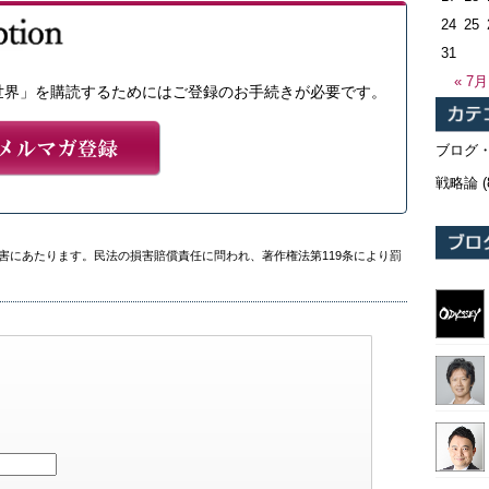
24
25
31
« 7月
世界」を購読するためにはご登録のお手続きが必要です。
ブログ
戦略論
(
害にあたります。民法の損害賠償責任に問われ、著作権法第119条により罰