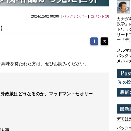
2024/12/02 00:00 |
バックナンバー
|
コメント(0)
カナダ
政学』
月）
トワッ
リード
ー『デ
メルマ
バック
メルマ
ご興味を持たれた方は、ぜひお読みください。
の投
領の対外政策はどうなるのか、マッドマン・セオリー
デモは
バックナ
弾人事