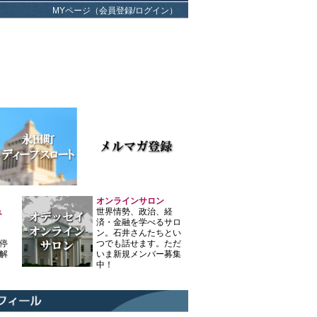
MYページ（会員登録/ログイン）
オンラインサロン
ュ
世界情勢、政治、経
済・金融を学べるサロ
ン。石井さんたちとい
停
つでも話せます。ただ
解
いま新規メンバー募集
中！