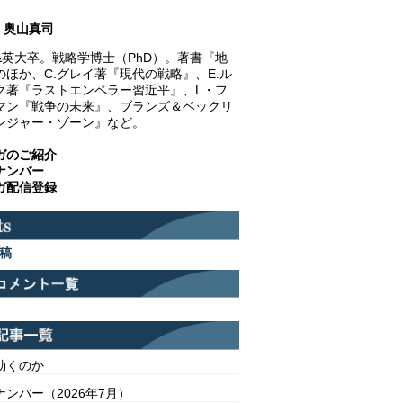
奥山真司
&英大卒。戦略学博士（PhD）。著書『地
のほか、C.グレイ著『現代の戦略』、E.ル
ク著『ラストエンペラー習近平』、L・フ
マン『戦争の未来』、ブランズ＆ベックリ
ンジャー・ゾーン』など。
ガのご紹介
ナンバー
ガ配信登録
稿
効くのか
ンバー（2026年7月）