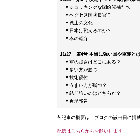
▼ショッキングな閣僚候補たち
▼ヘグセス国防長官？
▼戦士の文化
▼日本は戦えるのか？
▼本の紹介
11/27 第4号 本当に強い国や軍隊と
▼軍の強さはどこにある？
▼多い方が勝つ
▼技術優位
▼うまい方が勝つ？
▼結局強いのはどちらだ？
▼近況報告
各記事の概要は、ブログの該当日に掲
配信はこちらからお願いします。