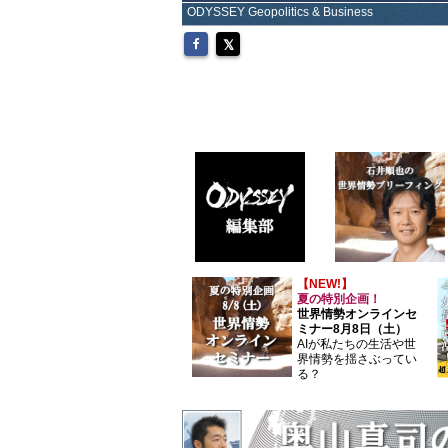
ODYSSEY Geopolitics & Business
【NEW!】
夏の特別企画！
世界情勢オンラインセ
ミナー8月8日（土）
AIが私たちの生活や世
界情勢を揺さぶってい
る？