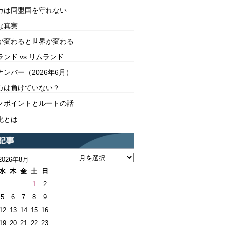
カは同盟国を守れない
な真実
が変わると世界が変わる
ンド vs リムランド
ンバー（2026年6月）
カは負けていない？
クポイントとルートの話
化とは
2026年8月
水
木
金
土
日
1
2
5
6
7
8
9
12
13
14
15
16
19
20
21
22
23