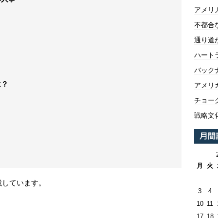
アメリ
不都合
通り道
ハートラ
バックナ
は？
アメリ
チョー
戦略文
月
火
載しています。
3
4
10
11
17
18