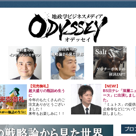
【完売御礼】
【NEW!】
超大盛りの瓶詰め生う
BS日テレ「深層ニ
に
ース」に出演しまし
今年のもたくさんのご
た。
注文ありがとうござい
「ミュトス」の提供
ました！
止命令などについて
来年もお楽しみに！！
説しました。