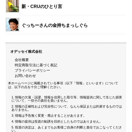
新・CRUのひとり言
ぐっちーさんの金持ちまっしぐら
オデッセイ株式会社
会社概要
特定商取引法に基づく表記
プライバシーポリシー
お問い合わせ
本ホームページに掲載されている事項（以下「情報」といいます）について
は、以下の点を十分ご理解ください。
情報の欠落・誤謬、情報を信用した取引等、情報提供に関して生じた損害
について、一切その責任を負いません。
情報の正確性および完全性について、なんら保証または約束するものでは
ありません。
情報は予告無く変更・廃止することがあります。
情報の提供は投資の勧誘を目的としたものではありません。
投資の決定は、あくまでもお客様ご自身の判断と責任でおこなってくださ
い。