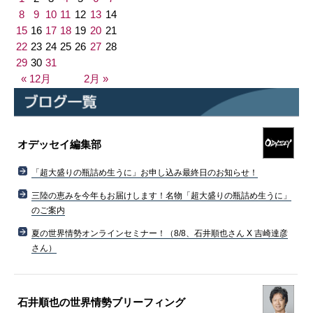
8
9
10
11
12
13
14
15
16
17
18
19
20
21
22
23
24
25
26
27
28
29
30
31
« 12月
2月 »
オデッセイ編集部
「超大盛りの瓶詰め生うに」お申し込み最終日のお知らせ！
三陸の恵みを今年もお届けします！名物「超大盛りの瓶詰め生うに」
のご案内
夏の世界情勢オンラインセミナー！（8/8、石井順也さん X 吉崎達彦
さん）
石井順也の世界情勢ブリーフィング