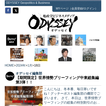
ODYSSEY Geopolitics & Business
MYページ（会員登録/ログイン）
HOME
>
2024年
>
1月
>
18日
オデッセイ編集部
【期間限定】世界情勢ブリーフィング中東総集編
第3弾！！
こんにちは、冬本番、毎日寒いです
ね！グッチーポスト編集部の磯部でご
ざいます。 さて、本日は、世界情勢ブ
リーフィングの総集の特別割引のお知