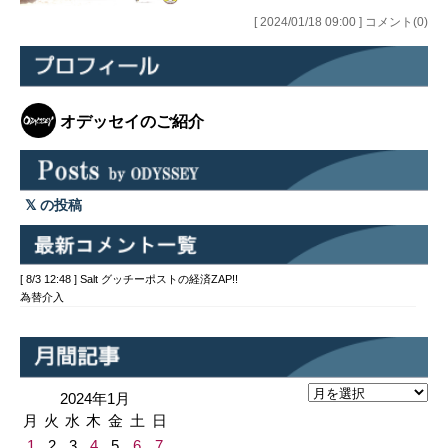
らせです！ 昨日、中東の総集編の第3
弾がリリースされましたが、こちらの
[ 2024/01/18 09:00 ] コメント(0)
新総集編、通常価格は1,430…
オデッセイのご紹介
の投稿
[ 8/3 12:48 ] Salt グッチーポストの経済ZAP!!
為替介入
2024年1月
月
火
水
木
金
土
日
1
2
3
4
5
6
7