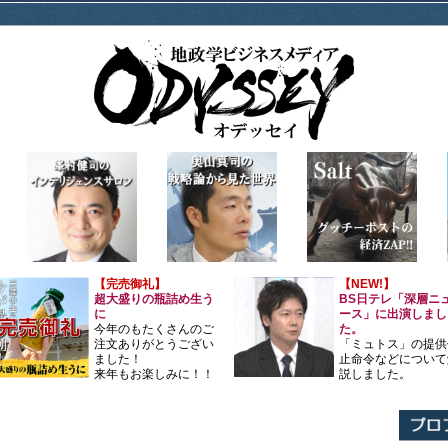
【完売御礼】
【NEW!】
超大盛りの瓶詰め生う
BS日テレ「深層ニ
に
ース」に出演しまし
今年のもたくさんのご
た。
注文ありがとうござい
「ミュトス」の提供
ました！
止命令などについて
来年もお楽しみに！！
説しました。