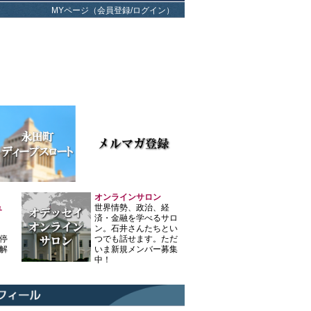
MYページ（会員登録/ログイン）
オンラインサロン
ュ
世界情勢、政治、経
済・金融を学べるサロ
ン。石井さんたちとい
停
つでも話せます。ただ
解
いま新規メンバー募集
中！