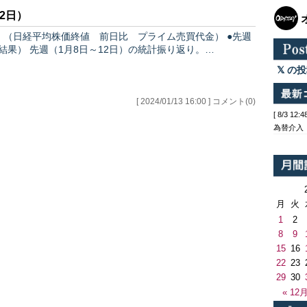
2日）
（日経平均株価終値 前日比 プライム売買代金） ●先週
結果） 先週（1月8日～12日）の統計振り返り。…
の投
[ 2024/01/13 16:00 ] コメント(0)
[ 8/3 1
為替介入
月
火
1
2
8
9
15
16
22
23
29
30
« 12