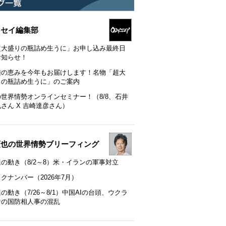
ッセイ編集部
超大盛りの瓶詰め生うに」お申し込み最終日
お知らせ！
陸の恵みを今年もお届けします！名物「超大
りの瓶詰め生うに」のご案内
の世界情勢オンラインセミナー！（8/8、石井
さん X 吉崎達彦さん）
順也の世界情勢ブリーフィング
の動き（8/2～8）米・イランの軍事対立
クナンバー（2026年7月）
の動き（7/26～8/1）中国AIの台頭、ウクラ
ナの国防相人事の混乱