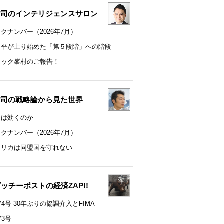
健司のインテリジェンスサロン
クナンバー（2026年7月）
近平が上り始めた「第５段階」への階段
ナック峯村のご報告！
真司の戦略論から見た世界
モは効くのか
クナンバー（2026年7月）
メリカは同盟国を守れない
t グッチーポストの経済ZAP!!
74号 30年ぶりの協調介入とFIMA
73号