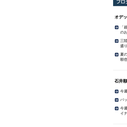
オデ
「
の
三
盛
夏
順也
石井
今週
バッ
今週
イ