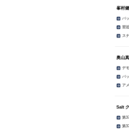
峯村
バッ
習
ス
奥山
デ
バッ
ア
Sal
第3
第3