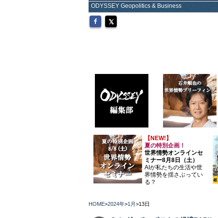
ODYSSEY Geopolitics & Business
【NEW!】
夏の特別企画！
世界情勢オンラインセ
ミナー8月8日（土）
AIが私たちの生活や世
界情勢を揺さぶってい
る？
HOME
>
2024年
>
1月
>
13日