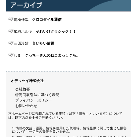
前橋伸哉
クロコダイル通信
加納ハルキ
それいけクラシック！！
三原淳雄
言いたい放題
しま
ぐっちーさんのねこまっしぐら。
オデッセイ株式会社
会社概要
特定商取引法に基づく表記
プライバシーポリシー
お問い合わせ
本ホームページに掲載されている事項（以下「情報」といいます）について
は、以下の点を十分ご理解ください。
情報の欠落・誤謬、情報を信用した取引等、情報提供に関して生じた損害
について、一切その責任を負いません。