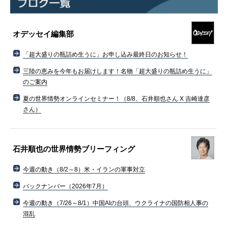
オデッセイ編集部
「超大盛りの瓶詰め生うに」お申し込み最終日のお知らせ！
三陸の恵みを今年もお届けします！名物「超大盛りの瓶詰め生うに」
のご案内
夏の世界情勢オンラインセミナー！（8/8、石井順也さん X 吉崎達彦
さん）
石井順也の世界情勢ブリーフィング
今週の動き（8/2～8）米・イランの軍事対立
バックナンバー（2026年7月）
今週の動き（7/26～8/1）中国AIの台頭、ウクライナの国防相人事の
混乱