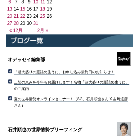
6
7
8
9
10
11
12
13
14
15
16
17
18
19
20
21
22
23
24
25
26
27
28
29
30
31
« 12月
2月 »
オデッセイ編集部
「超大盛りの瓶詰め生うに」お申し込み最終日のお知らせ！
三陸の恵みを今年もお届けします！名物「超大盛りの瓶詰め生うに」
のご案内
夏の世界情勢オンラインセミナー！（8/8、石井順也さん X 吉崎達彦
さん）
石井順也の世界情勢ブリーフィング