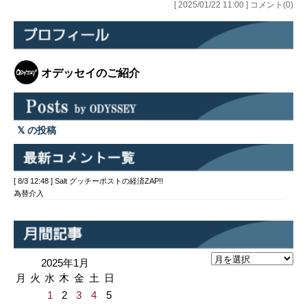
[ 2025/01/22 11:00 ] コメント(0)
オデッセイのご紹介
の投稿
[ 8/3 12:48 ] Salt グッチーポストの経済ZAP!!
為替介入
2025年1月
月
火
水
木
金
土
日
1
2
3
4
5