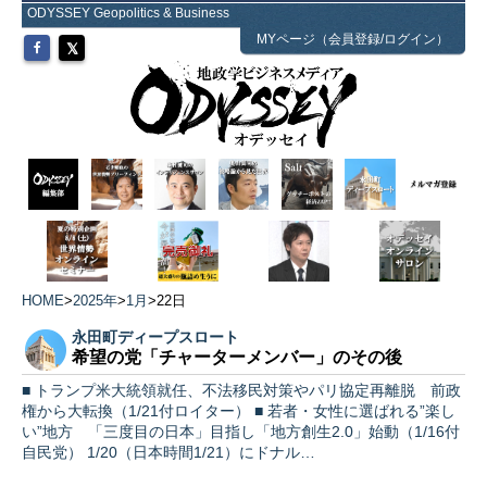
ODYSSEY Geopolitics & Business
MYページ（会員登録/ログイン）
HOME
>
2025年
>
1月
>
22日
永田町ディープスロート
希望の党「チャーターメンバー」のその後
■ トランプ米大統領就任、不法移民対策やパリ協定再離脱 前政
権から大転換（1/21付ロイター） ■ 若者・女性に選ばれる”楽し
い”地方 「三度目の日本」目指し「地方創生2.0」始動（1/16付
自民党） 1/20（日本時間1/21）にドナル…