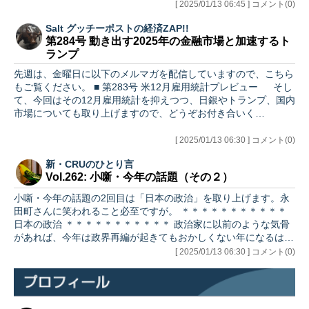
関す…
[ 2025/01/13 06:45 ] コメント(0)
Salt グッチーポストの経済ZAP!!
第284号 動き出す2025年の金融市場と加速するト
ランプ
先週は、金曜日に以下のメルマガを配信していますので、こちら
もご覧ください。 ■ 第283号 米12月雇用統計プレビュー そし
て、今回はその12月雇用統計を抑えつつ、日銀やトランプ、国内
市場についても取り上げますので、どうぞお付き合いく…
[ 2025/01/13 06:30 ] コメント(0)
新・CRUのひとり言
Vol.262: 小噺・今年の話題（その２）
小噺・今年の話題の2回目は「日本の政治」を取り上げます。永
田町さんに笑われること必至ですが。 ＊＊＊＊＊＊＊＊＊＊＊
日本の政治 ＊＊＊＊＊＊＊＊＊＊＊ 政治家に以前のような気骨
があれば、今年は政界再編が起きてもおかしくない年になるは
ず…
[ 2025/01/13 06:30 ] コメント(0)