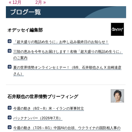
« 12月
2月 »
オデッセイ編集部
「超大盛りの瓶詰め生うに」お申し込み最終日のお知らせ！
三陸の恵みを今年もお届けします！名物「超大盛りの瓶詰め生うに」
のご案内
夏の世界情勢オンラインセミナー！（8/8、石井順也さん X 吉崎達彦
さん）
石井順也の世界情勢ブリーフィング
今週の動き（8/2～8）米・イランの軍事対立
バックナンバー（2026年7月）
今週の動き（7/26～8/1）中国AIの台頭、ウクライナの国防相人事の