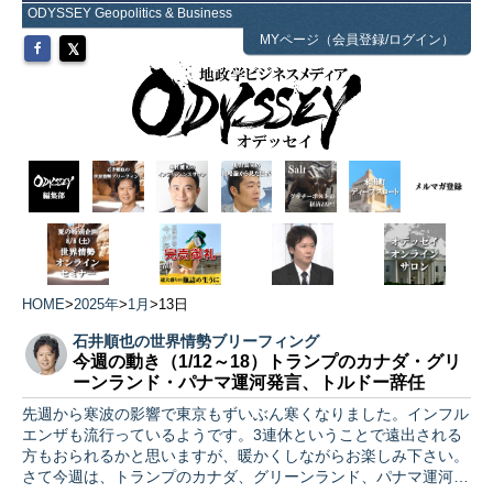
ODYSSEY Geopolitics & Business
MYページ（会員登録/ログイン）
HOME
>
2025年
>
1月
>
13日
石井順也の世界情勢ブリーフィング
今週の動き（1/12～18）トランプのカナダ・グリ
ーンランド・パナマ運河発言、トルドー辞任
先週から寒波の影響で東京もずいぶん寒くなりました。インフル
エンザも流行っているようです。3連休ということで遠出される
方もおられるかと思いますが、暖かくしながらお楽しみ下さい。
さて今週は、トランプのカナダ、グリーンランド、パナマ運河に