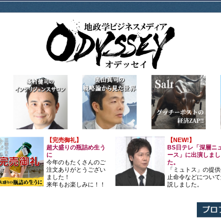
【完売御礼】
【NEW!】
超大盛りの瓶詰め生う
BS日テレ「深層ニ
に
ース」に出演しまし
今年のもたくさんのご
た。
注文ありがとうござい
「ミュトス」の提供
ました！
止命令などについて
来年もお楽しみに！！
説しました。