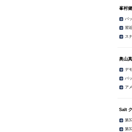
峯村
バッ
習
ス
奥山
デ
バッ
ア
Sal
第3
第3