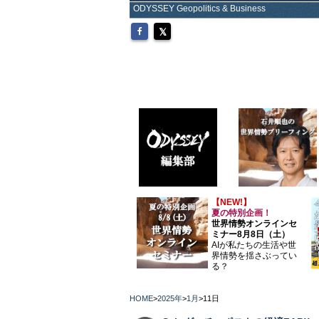
ODYSSEY Geopolitics & Business
【NEW!】
夏の特別企画！
世界情勢オンラインセ
ミナー8月8日（土）
AIが私たちの生活や世
界情勢を揺さぶってい
る？
HOME
>
2025年
>
1月
>
11日