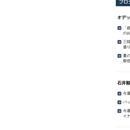
オデ
「
の
三
盛
夏
順也
石井
今週
バッ
今週
イ