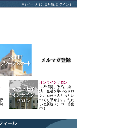
MYページ（会員登録/ログイン）
オンラインサロン
ュ
世界情勢、政治、経
済・金融を学べるサロ
ン。石井さんたちとい
停
つでも話せます。ただ
解
いま新規メンバー募集
中！