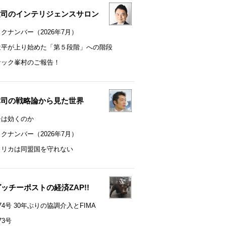
健司のインテリジェンスサロン
クナンバー（2026年7月）
近平が上り始めた「第５段階」への階段
ナック峯村のご報告！
真司の戦略論から見た世界
モは効くのか
クナンバー（2026年7月）
メリカは同盟国を守れない
t グッチーポストの経済ZAP!!
74号 30年ぶりの協調介入とFIMA
73号