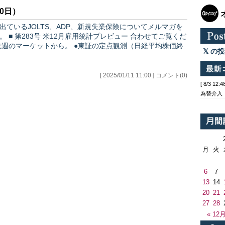
0日）
出ているJOLTS、ADP、新規失業保険についてメルマガを
せてご覧くだ
の投
[ 2025/01/11 11:00 ] コメント(0)
[ 8/3 1
為替介入
月
火
6
7
13
14
20
21
27
28
« 12