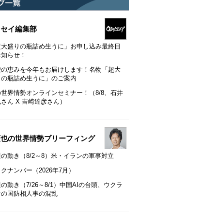
ッセイ編集部
超大盛りの瓶詰め生うに」お申し込み最終日
お知らせ！
陸の恵みを今年もお届けします！名物「超大
りの瓶詰め生うに」のご案内
の世界情勢オンラインセミナー！（8/8、石井
さん X 吉崎達彦さん）
順也の世界情勢ブリーフィング
の動き（8/2～8）米・イランの軍事対立
クナンバー（2026年7月）
の動き（7/26～8/1）中国AIの台頭、ウクラ
ナの国防相人事の混乱