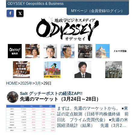
ODYSSEY Geopolitics & Business
MYページ（会員登録/ログイン）
HOME
>
2025年
>
3月
>
29日
Salt グッチーポストの経済ZAP!!
先週のマーケット（3月24日～28日）
まずは、先週のマーケットから。 ●東
証の定点観測（日経平均株価終値 前
日比 プライム売買代金） ●先週の米
国経済統計（結果） 先週（3月24日
～28日）の統計振り返り。…