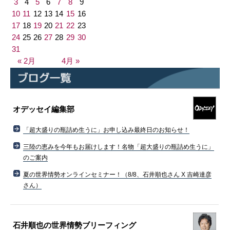
3
4
5
6
7
8
9
10
11
12
13
14
15
16
17
18
19
20
21
22
23
24
25
26
27
28
29
30
31
« 2月
4月 »
オデッセイ編集部
「超大盛りの瓶詰め生うに」お申し込み最終日のお知らせ！
三陸の恵みを今年もお届けします！名物「超大盛りの瓶詰め生うに」
のご案内
夏の世界情勢オンラインセミナー！（8/8、石井順也さん X 吉崎達彦
さん）
石井順也の世界情勢ブリーフィング