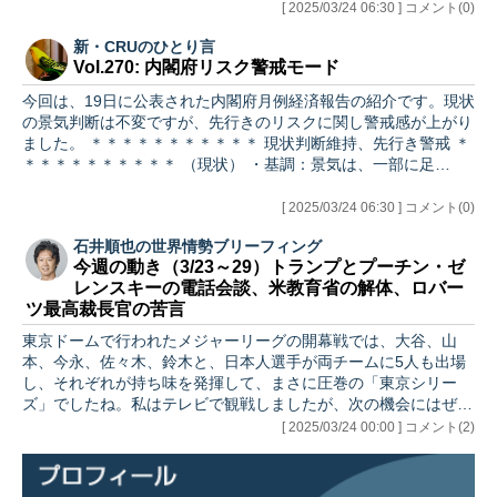
[ 2025/03/24 06:30 ] コメント(0)
新・CRUのひとり言
Vol.270: 内閣府リスク警戒モード
今回は、19日に公表された内閣府月例経済報告の紹介です。現状
の景気判断は不変ですが、先行きのリスクに関し警戒感が上がり
ました。 ＊＊＊＊＊＊＊＊＊＊＊ 現状判断維持、先行き警戒 ＊
＊＊＊＊＊＊＊＊＊＊ （現状） ・基調：景気は、一部に足…
[ 2025/03/24 06:30 ] コメント(0)
石井順也の世界情勢ブリーフィング
今週の動き（3/23～29）トランプとプーチン・ゼ
レンスキーの電話会談、米教育省の解体、ロバー
ツ最高裁長官の苦言
東京ドームで行われたメジャーリーグの開幕戦では、大谷、山
本、今永、佐々木、鈴木と、日本人選手が両チームに5人も出場
し、それぞれが持ち味を発揮して、まさに圧巻の「東京シリー
ズ」でしたね。私はテレビで観戦しましたが、次の機会にはぜひ
球場で観てみ…
[ 2025/03/24 00:00 ] コメント(2)