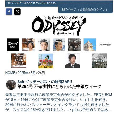
ODYSSEY Geopolitics & Business
MYページ（会員登録/ログイン）
HOME
>
2025年
>
3月
>
24日
Salt グッチーポストの経済ZAP!!
第294号 不確実性にとらわれた中銀ウィーク
先週は主要中央銀行の政策決定会合が相次ぎました。FEDとBOJ
が18日～19日にかけて政策決定会合を行い、いずれも据置き。
20日に行われたスウェーデンとイングランドも据え置きました
が、スイスは0.25%引き下げました。いずれも予想通りではあ…