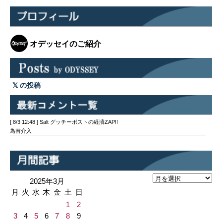
オデッセイのご紹介
の投稿
[ 8/3 12:48 ] Salt グッチーポストの経済ZAP!!
為替介入
2025年3月
月
火
水
木
金
土
日
1
2
3
4
5
6
7
8
9