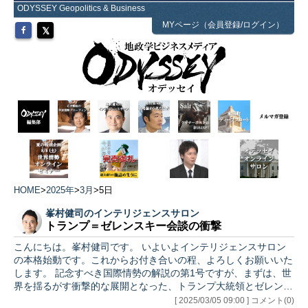
ODYSSEY Geopolitics & Business
MYページ（会員登録/ログイン）
HOME
>
2025年
>
3月
>
5日
峯村健司のインテリジェンスサロン
トランプ＝ゼレンスキー会談の衝撃
こんにちは。峯村健司です。 いよいよインテリジェンスサロン
の本格始動です。これからお付き合いの程、よろしくお願いいた
します。 記念すべき国際情勢の解説の第1号ですが、まずは、世
界を揺るがす衝撃的な展開となった、トランプ大統領とゼレンス
キ…
[ 2025/03/05 09:00 ] コメント(0)