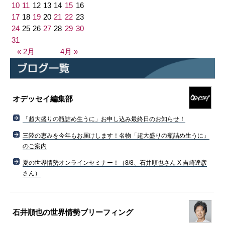
10
11
12
13
14
15
16
17
18
19
20
21
22
23
24
25
26
27
28
29
30
31
« 2月
4月 »
オデッセイ編集部
「超大盛りの瓶詰め生うに」お申し込み最終日のお知らせ！
三陸の恵みを今年もお届けします！名物「超大盛りの瓶詰め生うに」
のご案内
夏の世界情勢オンラインセミナー！（8/8、石井順也さん X 吉崎達彦
さん）
石井順也の世界情勢ブリーフィング