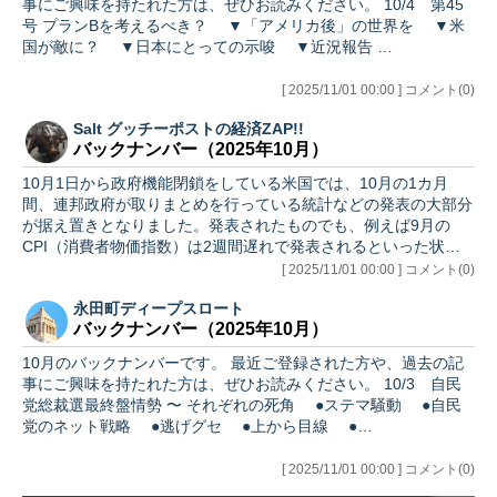
事にご興味を持たれた方は、ぜひお読みください。 10/4 第45
号 プランBを考えるべき？ ▼「アメリカ後」の世界を ▼米
国が敵に？ ▼日本にとっての示唆 ▼近況報告 …
[ 2025/11/01 00:00 ] コメント(0)
Salt グッチーポストの経済ZAP!!
バックナンバー（2025年10月）
10月1日から政府機能閉鎖をしている米国では、10月の1カ月
間、連邦政府が取りまとめを行っている統計などの発表の大部分
が据え置きとなりました。発表されたものでも、例えば9月の
CPI（消費者物価指数）は2週間遅れで発表されるといった状況
です。…
[ 2025/11/01 00:00 ] コメント(0)
永田町ディープスロート
バックナンバー（2025年10月）
10月のバックナンバーです。 最近ご登録された方や、過去の記
事にご興味を持たれた方は、ぜひお読みください。 10/3 自民
党総裁選最終盤情勢 〜 それぞれの死角 ●ステマ騒動 ●自民
党のネット戦略 ●逃げグセ ●上から目線 ●…
[ 2025/11/01 00:00 ] コメント(0)