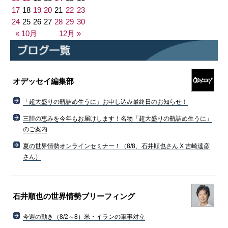
17
18
19
20
21
22
23
24
25
26
27
28
29
30
« 10月
12月 »
オデッセイ編集部
「超大盛りの瓶詰め生うに」お申し込み最終日のお知らせ！
三陸の恵みを今年もお届けします！名物「超大盛りの瓶詰め生うに」
のご案内
夏の世界情勢オンラインセミナー！（8/8、石井順也さん X 吉崎達彦
さん）
石井順也の世界情勢ブリーフィング
今週の動き（8/2～8）米・イランの軍事対立