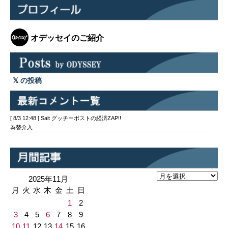
オデッセイのご紹介
の投稿
[ 8/3 12:48 ] Salt グッチーポストの経済ZAP!!
為替介入
2025年11月
月
火
水
木
金
土
日
1
2
3
4
5
6
7
8
9
10
11
12
13
14
15
16