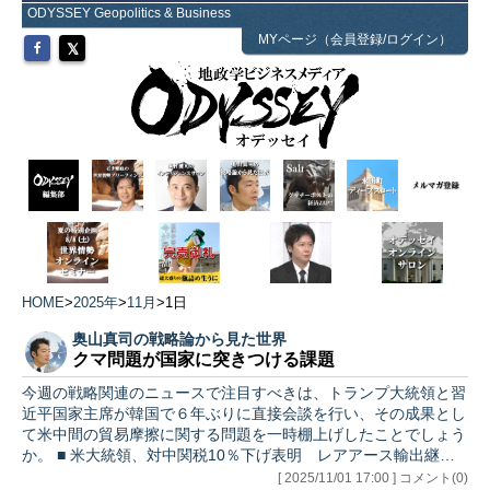
ODYSSEY Geopolitics & Business
MYページ（会員登録/ログイン）
HOME
>
2025年
>
11月
>
1日
奥山真司の戦略論から見た世界
クマ問題が国家に突きつける課題
今週の戦略関連のニュースで注目すべきは、トランプ大統領と習
近平国家主席が韓国で６年ぶりに直接会談を行い、その成果とし
て米中間の貿易摩擦に関する問題を一時棚上げしたことでしょう
か。 ■ 米大統領、対中関税10％下げ表明 レアアース輸出継続
や…
[ 2025/11/01 17:00 ] コメント(0)