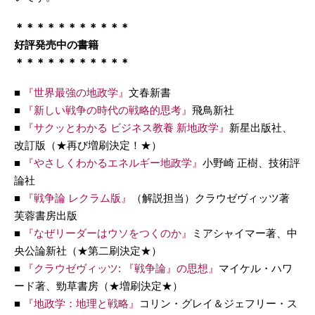
＊＊＊＊＊＊＊＊＊＊＊
好評発売中の書籍
＊＊＊＊＊＊＊＊＊＊＊
■
『世界最強の地政学』
文春新書
■
『新しい戦争の時代の戦略的思考』
飛鳥新社
■
『サクッとわかる ビジネス教養 新地政学』
新星出版社、
改訂版（★再び増刷決定！★）
■
『やさしくわかるエネルギー地政学』
小野崎 正樹、技術評
論社
■
『戦争論 レクラム版』
（解説担当）クラウゼヴィッツ著
芙蓉書房出版
■
『なぜリーダーはウソをつくのか』
ミアシャイマー著、中
央公論新社（★第二刷決定★）
■
『クラウゼヴィッツ: 『戦争論』の思想』
マイケル・ハワ
ード著、勁草書房（★増刷決定★）
■
『地政学：地理と戦略』
コリン・グレイ＆ジェフリー・ス