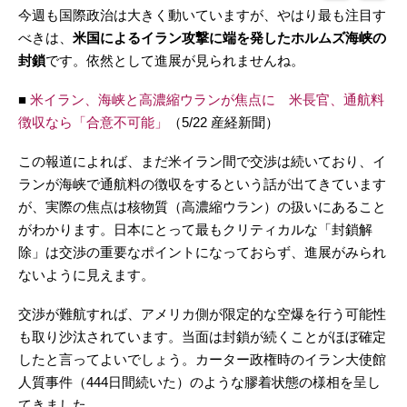
今週も国際政治は大きく動いていますが、やはり最も注目す
べきは、
米国によるイラン攻撃に端を発したホルムズ海峡の
封鎖
です。依然として進展が見られませんね。
■
米イラン、海峡と高濃縮ウランが焦点に 米長官、通航料
徴収なら「合意不可能」
（5/22 産経新聞）
この報道によれば、まだ米イラン間で交渉は続いており、イ
ランが海峡で通航料の徴収をするという話が出てきています
が、実際の焦点は核物質（高濃縮ウラン）の扱いにあること
がわかります。日本にとって最もクリティカルな「封鎖解
除」は交渉の重要なポイントになっておらず、進展がみられ
ないように見えます。
交渉が難航すれば、アメリカ側が限定的な空爆を行う可能性
も取り沙汰されています。当面は封鎖が続くことがほぼ確定
したと言ってよいでしょう。カーター政権時のイラン大使館
人質事件（444日間続いた）のような膠着状態の様相を呈し
てきました。