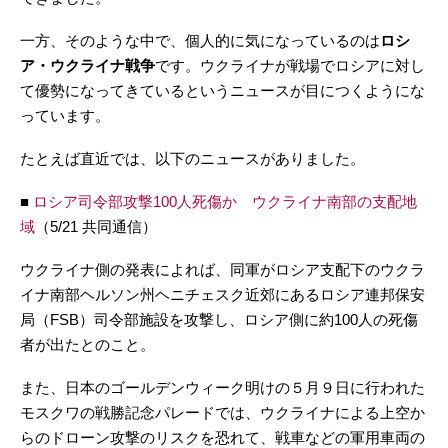
一方、そのような中で、個人的に気になっているのは
ロシ
ア・ウクライナ戦争
です。ウクライナが戦場でロシアに対し
て優勢になってきているというニュースが目につくようにな
っています。
たとえば直近では、以下のニュースがありました。
■
ロシア司令部攻撃100人死傷か ウクライナ南部の支配地
域
（5/21 共同通信）
ウクライナ側の発表によれば、同軍がロシア支配下のウクラ
イナ南部ヘルソン州ヘニチェスク近郊にあるロシア連邦保安
局（FSB）司令部施設を攻撃し、ロシア側に約100人の死傷
者が出たとのこと。
また、日本のゴールデンウィーク明けの５月９日に行われた
モスクワの戦勝記念パレードでは、ウクライナによる上空か
らのドローン攻撃のリスクを恐れて、戦車などの軍用車両の