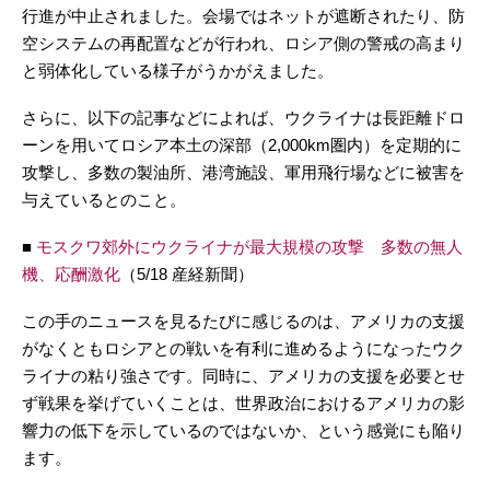
行進が中止されました。会場ではネットが遮断されたり、防
空システムの再配置などが行われ、ロシア側の警戒の高まり
と弱体化している様子がうかがえました。
さらに、以下の記事などによれば、ウクライナは長距離ドロ
ーンを用いてロシア本土の深部（2,000km圏内）を定期的に
攻撃し、多数の製油所、港湾施設、軍用飛行場などに被害を
与えているとのこと。
■
モスクワ郊外にウクライナが最大規模の攻撃 多数の無人
機、応酬激化
（5/18 産経新聞）
この手のニュースを見るたびに感じるのは、アメリカの支援
がなくともロシアとの戦いを有利に進めるようになったウク
ライナの粘り強さです。同時に、アメリカの支援を必要とせ
ず戦果を挙げていくことは、世界政治におけるアメリカの影
響力の低下を示しているのではないか、という感覚にも陥り
ます。