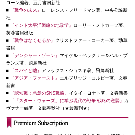
ローン編著、五月書房新社
■
『戦争の未来』
ローレンス・フリードマン著、中央公論新
社
■
『インド太平洋戦略の地政学』
ローリー・メドカーフ著、
芙蓉書房出版
■
『戦争はなくせるか』
クリストファー・コーカー著、勁草
書房
■
『デンジャー・ゾーン』
マイケル・ベックリー＆ハル・ブ
ランズ著、飛鳥新社
■
『スパイと嘘』
アレックス・ジョスキ著、飛鳥新社
■
『アジア・ファースト』
エルブリッジ・コルビー著、文春
新書
■
『認知戦：悪意のSNS戦略』
イタイ・ヨナト著、文春新書
■
『「スター・ウォーズ」
に学ぶ現代の戦争 戦略の逆襲』
カ
ヴァナー編著、文藝春秋社（★最新刊★）