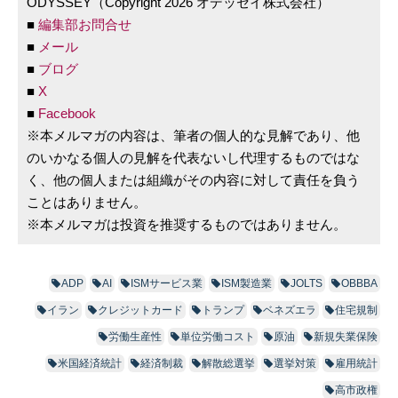
ODYSSEY（Copyright 2026 オデッセイ株式会社）
■
編集部お問合せ
■
メール
■
ブログ
■
X
■
Facebook
※本メルマガの内容は、筆者の個人的な見解であり、他
のいかなる個人の見解を代表ないし代理するものではな
く、他の個人または組織がその内容に対して責任を負う
ことはありません。
※本メルマガは投資を推奨するものではありません。
ADP
AI
ISMサービス業
ISM製造業
JOLTS
OBBBA
イラン
クレジットカード
トランプ
ベネズエラ
住宅規制
労働生産性
単位労働コスト
原油
新規失業保険
米国経済統計
経済制裁
解散総選挙
選挙対策
雇用統計
高市政権