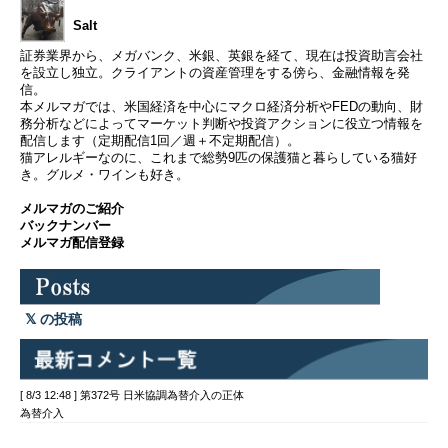
Salt
証券業界から、メガバンク、米銀、英銀を経て、現在は投資助言会社
を設立し独立。クライアントの資産管理をする傍ら、金融情報を発
信。
本メルマガでは、米国経済を中心にマクロ経済分析やFEDの動向、財
務分析などによってマーケット判断や投資アクションに役立つ情報を
配信します（定期配信1回／週＋不定期配信）。
猫アレルギーなのに、これまで総勢9匹の保護猫と暮らしている猫好
き。グルメ・ワインも好き。
メルマガのご紹介
バックナンバー
メルマガ配信登録
の投稿
[ 8/3 12:48 ] 第372号 日米協調為替介入の正体
為替介入