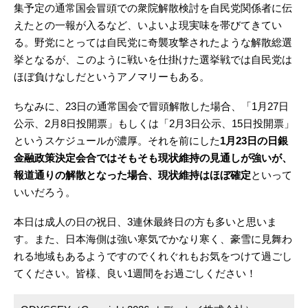
集予定の通常国会冒頭での衆院解散検討を自民党関係者に伝
えたとの一報が入るなど、いよいよ現実味を帯びてきてい
る。野党にとっては自民党に奇襲攻撃されたような解散総選
挙となるが、このように戦いを仕掛けた選挙戦では自民党は
ほぼ負けなしだというアノマリーもある。
ちなみに、23日の通常国会で冒頭解散した場合、「1月27日
公示、2月8日投開票」もしくは「2月3日公示、15日投開票」
というスケジュールが濃厚。それを前にした
1月23日の日銀
金融政策決定会合ではそもそも現状維持の見通しが強いが、
報道通りの解散となった場合、現状維持はほぼ確定
といって
いいだろう。
本日は成人の日の祝日、3連休最終日の方も多いと思いま
す。また、日本海側は強い寒気でかなり寒く、豪雪に見舞わ
れる地域もあるようですのでくれぐれもお気をつけて過ごし
てください。皆様、良い1週間をお過ごしください！