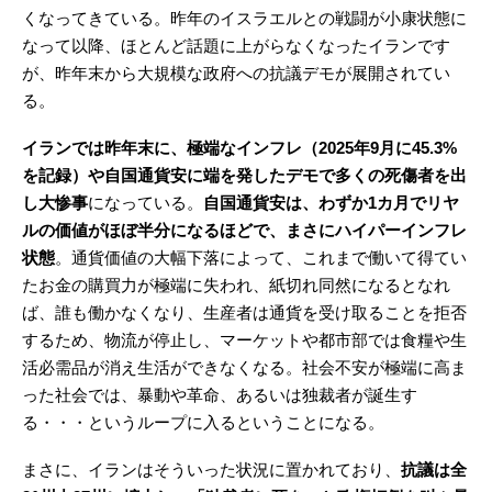
くなってきている。昨年のイスラエルとの戦闘が小康状態に
なって以降、ほとんど話題に上がらなくなったイランです
が、昨年末から大規模な政府への抗議デモが展開されてい
る。
イランでは昨年末に、極端なインフレ（2025年9月に45.3%
を記録）や自国通貨安に端を発したデモで多くの死傷者を出
し大惨事
になっている。
自国通貨安は、わずか1カ月でリヤ
ルの価値がほぼ半分になるほどで、まさにハイパーインフレ
状態
。通貨価値の大幅下落によって、これまで働いて得てい
たお金の購買力が極端に失われ、紙切れ同然になるとなれ
ば、誰も働かなくなり、生産者は通貨を受け取ることを拒否
するため、物流が停止し、マーケットや都市部では食糧や生
活必需品が消え生活ができなくなる。社会不安が極端に高ま
った社会では、暴動や革命、あるいは独裁者が誕生す
る・・・というループに入るということになる。
まさに、イランはそういった状況に置かれており、
抗議は全