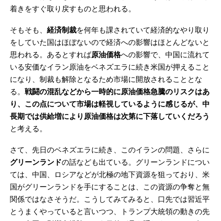
着きをすぐ取り戻すものと思われる。
そもそも、
経済制裁
を何年も課されていて経済的なやり取り
をしていた国はほぼないので経済への影響はほとんどないと
思われる。あるとすれば
原油価格
への影響で、中国に流れて
いる安価なイラン原油をベネズエラに続き米国が押えること
になり、制裁も解除となるため市場に開放されることとな
る。
戦闘の混乱などから一時的に原油価格急騰のリスクはあ
り、この点について市場は軽視しているように感じるが、中
長期では供給増により原油価格は次第に下落していくだろう
と考える。
さて、先日のベネズエラに続き、このイランの問題、さらに
グリーンランド
の話なども出ている。グリーンランドについ
ては、中国、ロシアなどが北極の地下資源を狙っており、米
国がグリーンランドを手にすることは、この資源の争奪と無
関係ではなさそうだ。こうしてみてみると、口先では習近平
とうまくやっていると言いつつ、トランプ大統領の動きの先