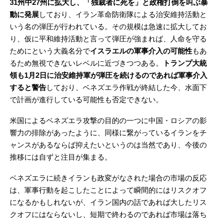
31州中27州に拡大し、「独裁者に死を」と政権打倒を叫ぶ暴
動に発展
しており、イラン革命防衛隊による治安維持活動と
いう名の弾圧が行われている。その規模は急速に拡大してお
り、仮に平和維持活動と言って弾圧が強まれば、人命を守る
ためにという大義名分で
イスラエルの軍事介入の可能性
もあ
るため無視できないレベルに近づきつつある。
トランプ大統
領も1月2日に治安維持軍が弾圧を続けるのであれば軍事介入
すると警告
しており、ベネズエラ作戦が終結した今、水面下
で計画が進行している可能性も否定できない。
米国によるベネズエラ攻撃の目的の一つに中国・ロシアの影
響力の排除があったように、同様に繋がっているイランをチ
ャンスがあるならば抑えたいというのは当然であり、今後の
推移には自ずと注目が集まる。
ベネズエラに続きイランも政変がなされた場合の市場の反応
は、軍事行動を起こしたことによって瞬間的にはリスクオフ
になるかもしれないが、イラン国内の話であれば大したリス
クオフにはならないし、短期で終わるのであれば市場は落ち