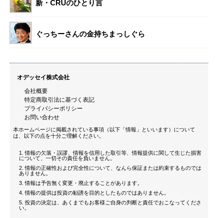
新・CRUのひとり言
ぐっちーさんの金持ちまっしぐら
オデッセイ株式会社
会社概要
特定商取引法に基づく表記
プライバシーポリシー
お問い合わせ
本ホームページに掲載されている事項（以下「情報」といいます）について
は、以下の点を十分ご理解ください。
情報の欠落・誤謬、情報を信用した取引等、情報提供に関して生じた損害
について、一切その責任を負いません。
情報の正確性および完全性について、なんら保証または約束するものでは
ありません。
情報は予告無く変更・廃止することがあります。
情報の提供は投資の勧誘を目的としたものではありません。
投資の決定は、あくまでもお客様ご自身の判断と責任でおこなってくださ
い。