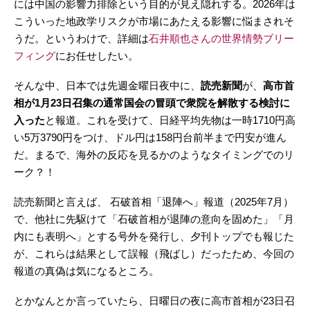
には中国の影響力排除という目的が見え隠れする。2026年は
こういった地政学リスクが市場にあたえる影響に悩まされそ
うだ。というわけで、詳細は
石井順也さんの世界情勢ブリー
フィング
にお任せしたい。
そんな中、日本では先週金曜日夜中に、
読売新聞
が、
高市首
相が1月23日召集の通常国会の冒頭で衆院を解散する検討に
入った
と報道。これを受けて、日経平均先物は一時1710円高
い5万3790円をつけ、ドル円は158円台前半まで円安が進ん
だ。まるで、海外の反応を見るかのようなタイミングでのリ
ーク？！
読売新聞と言えば、 石破首相「退陣へ」報道（2025年7月）
で、他社に先駆けて「石破首相が退陣の意向を固めた」「月
内にも表明へ」とする号外を発行し、夕刊トップでも報じた
が、これらは結果として誤報（飛ばし）だったため、今回の
報道の真偽は気になるところ。
とかなんとか言っていたら、日曜日の夜に高市首相が23日召