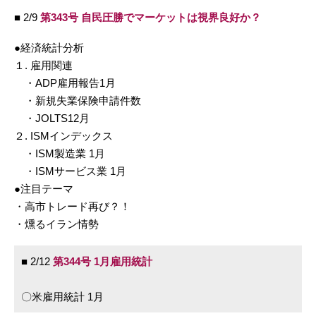
■ 2/9
第343号 自民圧勝でマーケットは視界良好か？
●経済統計分析
１. 雇用関連
・ADP雇用報告1月
・新規失業保険申請件数
・JOLTS12月
２. ISMインデックス
・ISM製造業 1月
・ISMサービス業 1月
●注目テーマ
・高市トレード再び？！
・燻るイラン情勢
■ 2/12
第344号 1月雇用統計
〇米雇用統計 1月