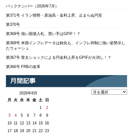
バックナンバー（2026年7月）
第371号 イラン情勢・原油高・金利上昇、止まらぬ円安
第370号
第369号 強い国債入札、買い手はGPIF！？
第368号 米国インフレデータは鈍化も、インフレ抑制に強い姿勢示し
たウォーシュ
第367号 骨太ショックによる円金利上昇をGPIFが火消し！？
第366号 FRBの改革
2026年8月
月
火
水
木
金
土
日
1
2
3
4
5
6
7
8
9
10
11
12
13
14
15
16
17
18
19
20
21
22
23