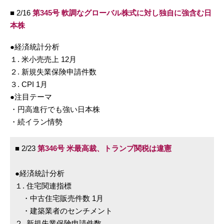
■ 2/16
第345号 軟調なグローバル株式に対し独自に強含む日
本株
●経済統計分析
１. 米小売売上 12月
２. 新規失業保険申請件数
３. CPI 1月
●注目テーマ
・円高進行でも強い日本株
・続イラン情勢
■ 2/23
第346号 米最高裁、トランプ関税は違憲
●経済統計分析
１. 住宅関連指標
・中古住宅販売件数 1月
・建築業者のセンチメント
２. 新規失業保険申請件数