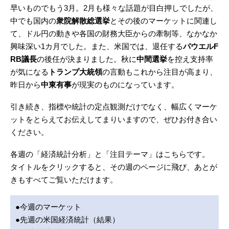
早いものでもう3月。2月も様々な話題が目白押しでしたが、
中でも国内の
衆院解散総選挙
とその後のマーケットに関連し
て、ドル円の動きや各国の財務大臣からの牽制等、なかなか
興味深い1カ月でした。また、米国では、退任する
パウエルF
RB議長
の後任が決まりました。秋に
中間選挙
を控え支持率
が気になる
トランプ大統領
の言動もこれから注目が高まり、
昨日から
中東有事
が現実のものになっています。
引き続き、指標や統計の定点観測だけでなく、幅広くマーケ
ットをとらえてお伝えしてまりいますので、ぜひお付き合い
ください。
各週の「経済統計分析」と「注目テーマ」はこちらです。
タイトルをクリックすると、その週のページに飛び、あとが
きもすべてご覧いただけます。
●今週のマーケット
●先週の米国経済統計（結果）