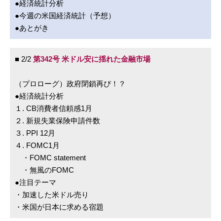
●経済統計分析
●今週の米国経済統計（予想）
●あとがき
■ 2/2
第342号 米ドル安に揺れた金融市場
（プロローグ）政府閉鎖再び！？
●経済統計分析
１. CB消費者信頼感1月
２. 新規失業保険申請件数
３. PPI 12月
４. FOMC1月
・FOMC statement
・無風のFOMC
●注目テーマ
・加速した米ドル売り
・米国が日本に求める宿題