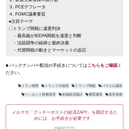
３. PCEデフレータ
４. FOMC議事要旨
●注目テーマ
〇トランプ関税に違憲判決
・最高裁がIEEPA関税を違憲と判断
・法廷闘争の経緯と最終決着
・代替関税の動きとマーケットの反応
■ バックナンバー配信の手続きについては
こちらをご確認
く
ださい。
イラン情勢
トランプ大統領
トランプ関税
パウエル議長
ベッセント財務長官
米国経済統計
衆院選挙
高市首相
メルマガ「グッチーポストの経済ZAP!!」を購読するた
めには、お手続きが必要です。