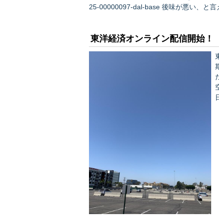
25-00000097-dal-base 後味が悪い、と言えば悪いでしょう。 ぐっちーは例えプロの１億円が消えて
も、甲子園で「熱投」した方が佐々木君の
東洋経済オンライン配信開始！
ださい
日