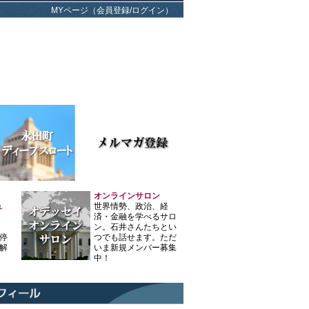
MYページ（会員登録/ログイン）
オンラインサロン
ュ
世界情勢、政治、経
済・金融を学べるサロ
ン。石井さんたちとい
停
つでも話せます。ただ
解
いま新規メンバー募集
中！