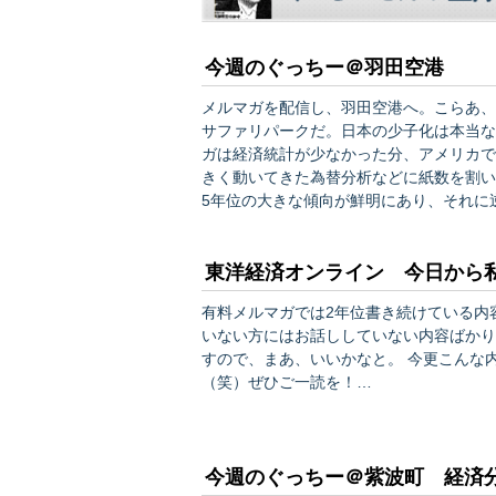
今週のぐっちー＠羽田空港
メルマガを配信し、羽田空港へ。こらあ、完全に夏休みモー
サファリパークだ。日本の少子化は本当なのかと
ガは経済統計が少なかった分、アメリカで
きく動いてきた為替分析などに紙数を割い
5年位の大きな傾向が鮮明にあり、それに逆ら
ガール祭りの特集です。客単価2000円
に貧乏人が来ないようにしただけ（爆）。
東洋経済オンライン 今日から
有料メルマガでは2年位書き続けている内
いない方にはお話ししていない内容ばかり
すので、まあ、いいかなと。 今更こんな内容が新鮮だ、と言われて褒められても正直困りますが
（笑）ぜひご一読を！…
今週のぐっちー＠紫波町 経済