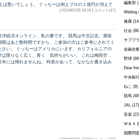
編集部
(
[ 2019/07/25 18:16 ] コメント(17)
人生的にはプラスだと思います…
Weblog
健康
(14
社会
(86
東洋経済オンライン、私の番です。 競馬は中京記念。賞味
サブプ
期限はあと数時間ですから、ご参加の方はご参考にされてく
。 ぐっちーはアメリカにいます。カリフォルニアの
金融全
空は限りなく広く、青く、気持ちがいい。 これは梅雨空の
野球
(89
本には帰れませんね。 時差があって、なかなか書き込み
Dear fri
が難しいので、ご了解ください。アメリカは景気がいい、と
しか言いようがありません。詳しくはメルマガで・・・…
中央銀
ねこ
(9)
競馬
(48
JAL
(17
音楽
(23
Ｍ＆Ａ
(
国際問