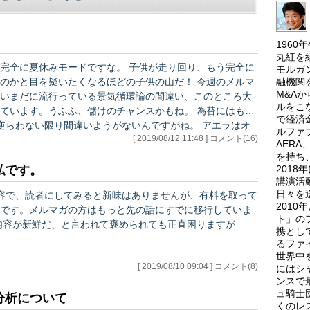
196
丸紅を
ドですな。 子供が走り回り、もう完全に
モルガ
融機関
目を疑いたくなるほどの子供の山だ！ 今週のメルマ
M&A
いまだに流行っている景気循環論の間違い、このところ大
ルをこ
ています。うふふ、儲けのチャンスかもね。 為替にはもう
で経済
わない限り間違いようがないんですがね。 アエラはオ
ルファ
[ 2019/08/12 11:48 ] コメント(16)
近い「祭り」ってなんなんだろう、って話なんですが、要する
AER
もち…
を持ち
201
私です。
講演活
日々を
容で、読者にしてみると新味はありませんが、有料を取って
201
です。メルマガの方はもっと先の話にすでに移行していま
ト」の
携とし
るファ
世界中
[ 2019/08/10 09:04 ] コメント(8)
にはシ
ンスで
ュ騎士
分析について
くのレ