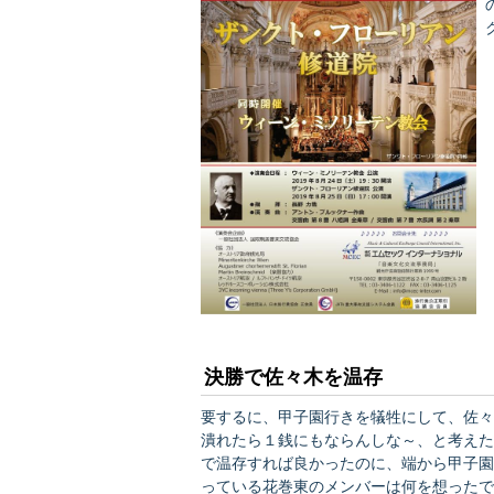
とで
決勝で佐々木を温存
要するに、甲子園行きを犠牲にして、佐々
潰れたら１銭にもならんしな～、と考えた
で温存すれば良かったのに、端から甲子園は考
っている花巻東のメンバーは何を想ったでしょう・・・・ https://headlines.yaho