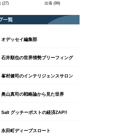
信
(27)
出張
(99)
オデッセイ編集部
石井順也の世界情勢ブリーフィング
峯村健司のインテリジェンスサロン
奥山真司の戦略論から見た世界
Salt グッチーポストの経済ZAP!!
永田町ディープスロート