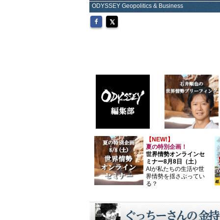
ODYSSEY Geopolitics & Business
【NEW!】
夏の特別企画！
世界情勢オンラインセ
ミナー8月8日（土）
AIが私たちの生活や世
界情勢を揺さぶってい
る？