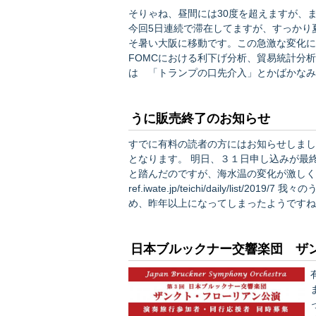
そりゃね、昼間には30度を超えますが、ま
今回5日連続で滞在してますが、すっかり
そ暑い大阪に移動です。この急激な変化に体はついてうけ
FOMCにおける利下げ分析、貿易統計分
は 「トランプの口先介入」とかばかなみ
いるんですが、英語ができない人が書いています。 英語ができないのに、どうや
分析するのか、マジで教えて欲しい。それ
うに販売終了のお知らせ
すでに有料の読者の方にはお知らせしまし
となります。 明日、３１日申し込みが最終となり、終了いたします。 お盆辺りまでは行けるだろう、
と踏んだのですが、海水温の変化が激しく、ウニの生育状況が一変
ref.iwate.jp/teichi/daily/list/2019/7 我々のうには山田湾です。 ２９日になって突然海水温が上がり始
め、昨年以上になってしまったようですね。 やはり生鮮食料品は難しいですね。ぎりぎり３１
となりますので、お申し込みそびれた方、
日本ブルックナー交響楽団 ザ