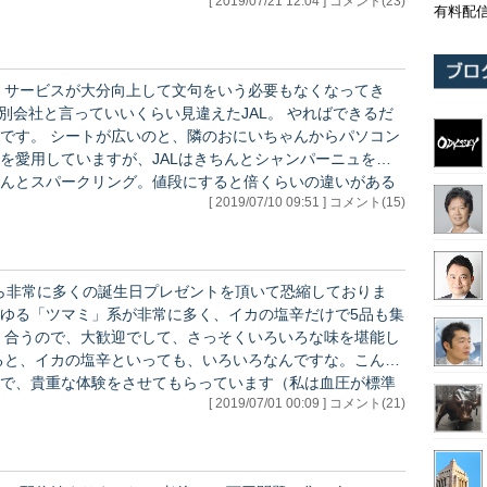
[ 2019/07/21 12:04 ] コメント(23)
有料配
 サービスが大分向上して文句をいう必要もなくなってき
んからパソコン
を愛用していますが、JALはきちんとシャンパーニュを出
なんとスパークリング。値段にすると倍くらいの違いがある
[ 2019/07/10 09:51 ] コメント(15)
ムクラスでスパークリングを出すANAは本当に客を舐めて
・…
ゆる「ツマミ」系が非常に多く、イカの塩辛だけで5品も集
く合うので、大歓迎でして、さっそくいろいろな味を堪能し
で、貴重な体験をさせてもらっています（私は血圧が標準
[ 2019/07/01 00:09 ] コメント(21)
 フルーツも大量に頂いております
ので、社…
！