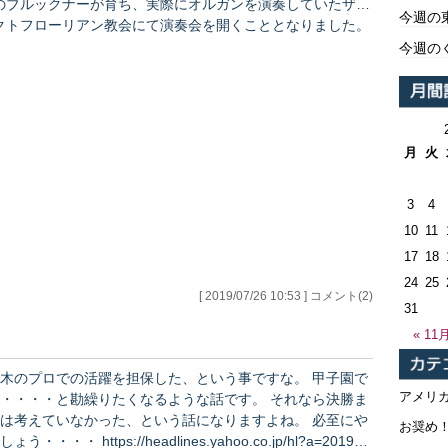
のブルックナーが育ち、実際にオルガンを演奏していたザン
今週の
クトフローリアン教会にて演奏会を開くこととなりました。
日本のオーケストラがこのブルックナーゆかりの地で、ブル
今週の
ックナーの交響曲を演奏することは通常では考えられないこ
あります。 そしてプロアマ混成なので、日ごろから日
本のリハーサルで付き合ってくれている音大生がたくさんお
りますが、残念ながらお金がなく、リハーサル止まり、とい
うことになってしまうのが現実です。 折角のオ…
月
火
3
4
10
11
17
18
24
25
[ 2019/07/26 10:53 ] コメント(2)
31
« 11
木のプロでの活躍を担保した、という事ですな。 甲子園で
アメリ
・・・・と勘繰りたくなるような話です。 それなら決勝ま
えていなかった、という話になりますよね。 必至にや
お奨め
o.co.jp/hl?a=201907