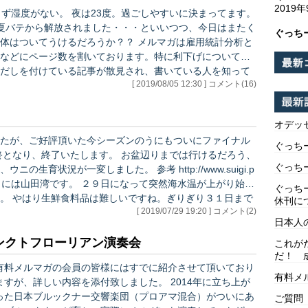
2019
ず湿度がない。 夜は23度。過ごしやすいに決まってます。
夏バテから解放されました・・・といいつつ、今日はまたく
ぐっち
るだろうか？？ メルマガは雇用統計分析と
析などにページ数を割いております。特に利下げについて
だしを付けている記事が散見され、書いている人を知って
[ 2019/08/05 12:30 ] コメント(16)
ってアメリカ経済を
は詐欺…
オデッ
たが、ご好評頂いた今シーズンのうにもついにファイナル
ぐっち
ぐっち
しました。 参考 http://www.suigi.p
ぐっち
日まで
休刊に
[ 2019/07/29 19:20 ] コメント(2)
リピートしようと思っていた…
日本人
ンクトフローリアン演奏会
これが
だ！ 
有料メルマガの会員の皆様にはすでに紹介させて頂いており
有料メ
ますが、詳しい内容を添付致しました。 2014年に立ち上が
った日本ブルックナー交響楽団（プロアマ混合）がついにあ
ご質問