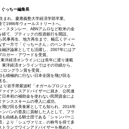
ぐっちー編集長
0年生まれ。慶應義塾大学経済学部卒業。
経て1986年ウォールストリートへ。
ン・スタンレー、ABNアムロなど欧米の金
を経て、ブティックの投資銀行を開設。
から民事再生、地方再生まで、幅広くディー
なす一方で「ぐっちーさん」のペンネーム
金融評論家としても活躍し、2007年にはア
ブロガー・アワードを受賞。
A、東洋経済オンラインには長年に渡り連載
、東洋経済オンラインではその功績から、
8年にロングラン賞を受賞。
動も積極的に行ない日本全国を飛び回る
送る。
0年より岩手県紫波町「オガールプロジェク
ファイナンスアドバイザーに就き、公民連
て日本初の補助金を使わない民間資金によ
イナンススキームの導入に成功。
を飛び回る美食家としても知られ、2014年
ャンパンの普及に貢献した人として、フラ
最も由緒ある騎士団である「シャンパーニ
団」より「シュヴァリエ」の称号を得て多
ストランでワインアドバイザーを務めた。