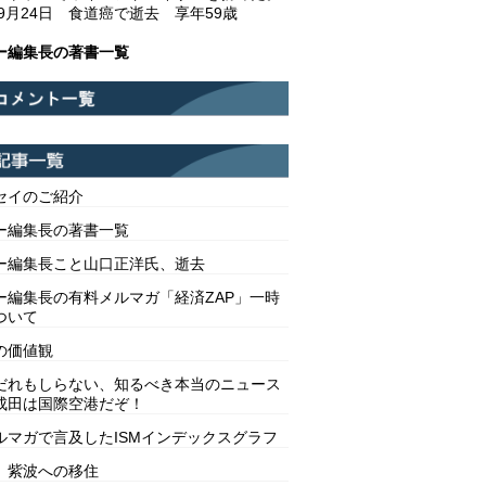
年9月24日 食道癌で逝去 享年59歳
ー編集長の著書一覧
セイのご紹介
ー編集長の著書一覧
ー編集長こと山口正洋氏、逝去
ー編集長の有料メルマガ「経済ZAP」一時
ついて
の価値観
だれもしらない、知るべき本当のニュース
成田は国際空港だぞ！
ルマガで言及したISMインデックスグラフ
 紫波への移住