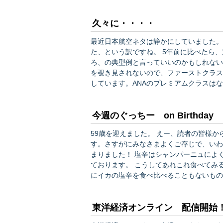
久々に・・・・
最近日本航空ネタは静かにしていました。
た、という訳ですね。 5年前に比べたら、別会社と言っていいくらい見違えたJAL。 やればできるだ
ろ、の典型例と言っていいのかもしれないです。 シートが広いのと、隣のおにいちゃ
を覗き見されないので、ファーストクラス
しています。ANAのプレミアムクラスは
し、マッタク違う飲み物なので、プレミア
いるとしか思えません。現在JALはブラン
今週のぐっちー on Birthday
59歳を迎えました。 えー、読者の皆様から非常に多くの誕生日プレゼントを頂いて恐縮しておりま
す。さすがにみなさまよくご存じで、いわ
まりました！ 塩辛はシャンパーニュによ
ております。 こうしてあれこれ食べてみると、イカの塩辛といっても、いろいろなんですな。こんな
にイカの塩辛を食べ比べることもないもの
なので、塩辛いものを頂いても大歓迎でありますぞ・・・笑）。
が、これはさすがに一人では食べきれない
東洋経済オンライン 配信開始