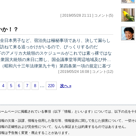
[ 2019/05/28 21:11 ] コメント(5)
いか！？
全日本男子など、宿泊先は極秘事項であり、決して漏らし
訪ねて来る追っかけがいるので、びっくりするのだ
（昭和六十三年法律第九十号）第四条第一項の規定に基づ
[ 2019/05/24 16:08 ] コメント(12)
二十二日 外務大臣臨時代理
港周辺地…
…
4
5
6
7
8
220
次へ »
ホームページに掲載されている事項（以下「情報」といいます）については、以下の点を十
情報の欠落・誤謬、情報を信用した取引等、情報提供に関して生じた損害について、一切そ
情報の正確性および完全性について、なんら保証または約束するものではありません。
情報は予告無く変更・廃止することがあります。