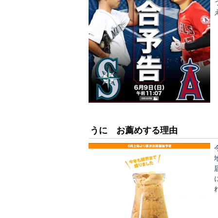
ん
うに お薦めする理由
届
にか？