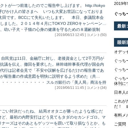
2019
前進したのでご報告申し上げます。 http://tokyo
ぐっち
局の太田です。BCCにて失礼いたします。 本日、参議院本会
ました。２０１４年４月にTOKYO ZEROキャンペーンが
、幼い子犬・子猫の心身の健康を守るための８週齢規制
[ 2019/06/13 12:45 ] コメント(50)
保存」を目的に、柴犬や秋田犬など日本犬６種だけは、
オデッ
が
ぐっち
抗議を伝え、撤回を要求した。林幹雄幹事長代理が国会内
ぐっち
代行は記者会見で「不安や誤解を広げるだけの報告書であ
が報告書の作成意図を明快に説明するよう求めた（共
ぐっち
休刊に
[ 2019/06/11 11:45 ] コメント(34)
も金融庁。 2000万円は必要だと言われて面食らっている
日本人
庁のお墨…
これが
だ！ 
ごい対決だったね。 結局オオタニが勝ったような感じだ
有料メ
けど、最初の内野安打はどう見てもタダのセカンドゴロ。マ
リナーズはそのあともゲッツーを躓いて取り損なうとか、も
ご質問