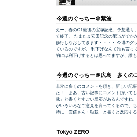
今週のぐっちー＠紫波
えー、春のG1最後の宝塚記念、予想通り、
て終了。 たまたま安田記念の配当がでかかったので、収支は大幅プラス・・・しかし惨敗。 夏の間に
修行しなおしてきます・・・・ 今週のグッチーポストはFOMCが話題の中心。 FOMCを子細に検討し
ているのですが、 利下げなんて誰も言ってないぞ！ がテーマです。本当に誰も言ってません。 個人
的には利下げするとは思ってますが、誰も
ほとんど詐欺だろうと思います。 アエラは2000万円を目指して鴨葱になるな！！ です（笑）。 ホ
ントたちが悪いよね。マ…
今週のぐっちー＠広島 多くの
非常に多くのコメントを頂き、新しい記事
た！ まあ、古い記事にコメント頂いても全然い
裁」と書くとすごい反応があるんですね。
がいろいろなご意見を言ってくるので、
特に 安倍さん・独裁 と書くと反応する方が多いようです。 言
摘の様に、私はHP上では独裁者です（笑
納得したうえでアプローチして頂かないと
Tokyo ZERO