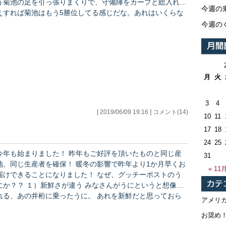
う菊池の足を引っ張りまくりで、守備陣をカープと総入れ替
今週の
えすれば菊池はもう5勝位してる感じだな。あれはいくらな
でも可哀そうだわ。 ラステラ、トラウト、オオタニの3連
今週の
続被弾もキャッチャーがちゃんと途中でマウンドに行けば防
げたもので、ピッチングコーチはやる気ないのか！！ マ
リナーズのやる気のなさと守備のひどさがひたすら目立って
なんだか雄星が可哀そうな試合だった・・・ さっきNHKニ
ュースで、岩手県の奥州市でみんなでテレビを見ていて…
月
火
3
4
[ 2019/06/09 19:16 ] コメント(14)
10
11
17
18
24
25
今年も始まりました！ 昨年もご好評を頂いたものと同じ産
31
地、同じ生産者を確保！ 暖冬の影響で昨年より1か月早くお
« 11
けできることになりました！ なぜ、グッチーポストのう
？ １）新鮮さが違う みなさんがうにというと想像さ
れる、あの井桁に乗ったうに。 あれを新鮮だと思っておら
アメリ
れるならそれは大間違いです。うには加工してすぐ身が崩れ
お奨め
て来るので、あんな形で保っているのはミョウバンという薬