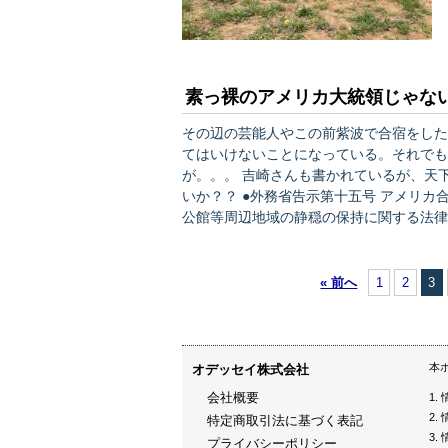
素っ裸のアメリカ大統領じゃな
その辺の芸能人やこの前紫波で合宿をした
てはいけないことになっている。それでも
が。。。 吉崎さんも書かれているが、天下のアメリカ大統領のスケジュールがこれでは素っ裸ではな
いか？？ ●外務省告示第十五号 アメリカ合衆国大統領の来日に際し、国会議事堂等周辺地域及び外国
公館等周辺地域の静穏の保持に関する法律
き、次の地域を「外国公館等周辺地域」として指定する。 令和元年五月
国務大臣 菅 義偉 一 東京国際空
« 前へ
1
2
3
本
オデッセイ株式会社
会社概要
特定商取引法に基づく表記
プライバシーポリシー