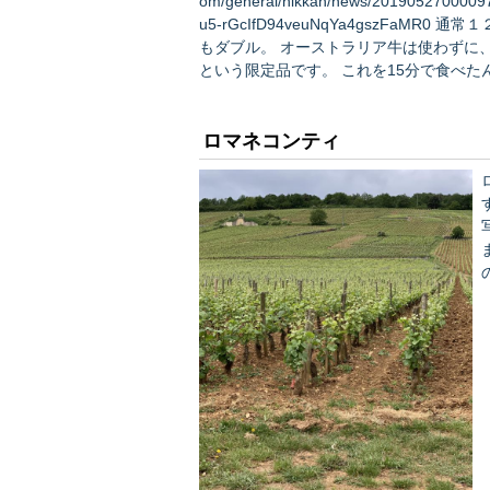
om/general/nikkan/news/201905270000
u5-rGcIfD94veuNqYa4gszFaMR0 通常１２０ｇのパテを１６０ｇに増量、それをダブルにしてチーズ
もダブル。 オーストラリア牛は使わずに
という限定品です。 これを15分で食べたんだそうです・・・・・ 思ったのはこの３２０ｇチーズ
ダ…
ロマネコンティ
すよね
ネ
き
東
ります