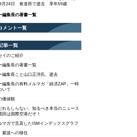
年9月24日 食道癌で逝去 享年59歳
ー編集長の著書一覧
セイのご紹介
ー編集長の著書一覧
ー編集長こと山口正洋氏、逝去
ー編集長の有料メルマガ「経済ZAP」一時
ついて
の価値観
だれもしらない、知るべき本当のニュース
成田は国際空港だぞ！
ルマガで言及したISMインデックスグラフ
 紫波への移住