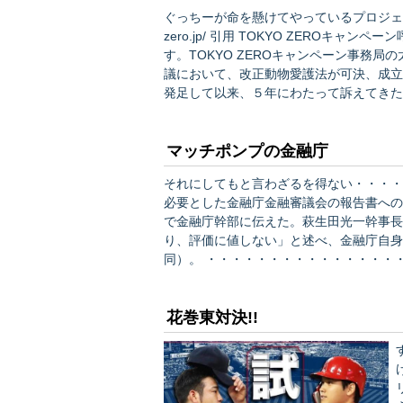
ぐっちーが命を懸けてやっているプロジェクトが一つ
zero.jp/ 引用 TOKYO ZEROキャンペーン呼びかけ人の皆さまへ いつも大変お世話になっておりま
す。TOKYO ZEROキャンペーン事務
議において、改正動物愛護法が可決、成立し
発足して以来、５年にわたって訴えてきた
が、ようやく実現します。「天然記念物の
こ…
マッチポンプの金融庁
それにしてもと言わざるを得ない・・・・ 自民党は11日、金融庁に対し、老後資金として2千万円
必要とした金融庁金融審議会の報告書への
で金融庁幹部に伝えた。萩生田光一幹事長
り、評価に値しない」と述べ、金融庁自身
同）。 ・・・・・・・・・・・・・・・・・・・・・・・・・・・ スルガ銀行の「美人局」商法を持
ち上げたのも金融庁、こんなものを出したの
人は多いだろうし、銀行や保険会社は金融
花巻東対決!!
す