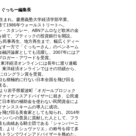
ぐっちー編集長
0年生まれ。慶應義塾大学経済学部卒業。
経て1986年ウォールストリートへ。
ン・スタンレー、ABNアムロなど欧米の金
を経て、ブティックの投資銀行を開設。
から民事再生、地方再生まで、幅広くディー
なす一方で「ぐっちーさん」のペンネーム
金融評論家としても活躍し、2007年にはア
ブロガー・アワードを受賞。
A、東洋経済オンラインには長年に渡り連載
、東洋経済オンラインではその功績から、
8年にロングラン賞を受賞。
動も積極的に行ない日本全国を飛び回る
送る。
0年より岩手県紫波町「オガールプロジェク
ファイナンスアドバイザーに就き、公民連
て日本初の補助金を使わない民間資金によ
イナンススキームの導入に成功。
を飛び回る美食家としても知られ、2014年
ャンパンの普及に貢献した人として、フラ
最も由緒ある騎士団である「シャンパーニ
団」より「シュヴァリエ」の称号を得て多
ストランでワインアドバイザーを務めた。