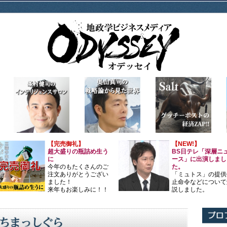
【完売御礼】
【NEW!】
超大盛りの瓶詰め生う
BS日テレ「深層ニ
に
ース」に出演しまし
今年のもたくさんのご
た。
注文ありがとうござい
「ミュトス」の提供
ました！
止命令などについて
来年もお楽しみに！！
説しました。