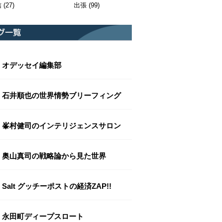
信
(27)
出張
(99)
オデッセイ編集部
石井順也の世界情勢ブリーフィング
峯村健司のインテリジェンスサロン
奥山真司の戦略論から見た世界
Salt グッチーポストの経済ZAP!!
永田町ディープスロート