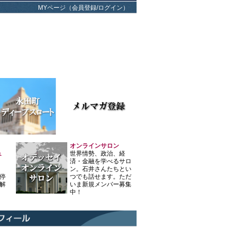
MYページ（会員登録/ログイン）
オンラインサロン
ュ
世界情勢、政治、経
済・金融を学べるサロ
ン。石井さんたちとい
停
つでも話せます。ただ
解
いま新規メンバー募集
中！