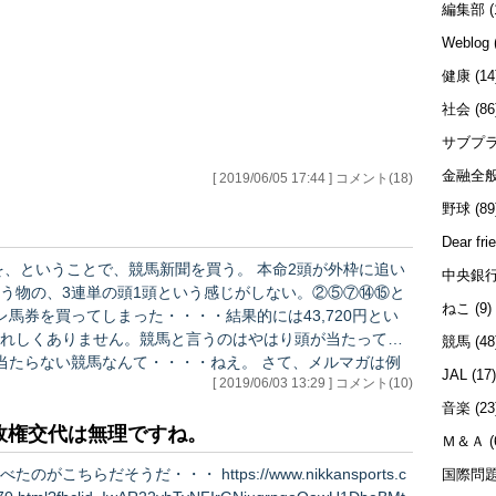
をまき散らしているから。 みなさんが日ごろ食べている
編集部
(
うにはミョウバン漬けなのです（笑） 朝とれたものをその
Weblog
まま選別、パッケージ、即配送というのは日本全国、グッチ
ーポストだけです。東京のデパートにも結構な値段で…
健康
(14
社会
(86
サブプ
金融全
[ 2019/06/05 17:44 ] コメント(18)
野球
(89
Dear fri
を、ということで、競馬新聞を買う。 本命2頭が外枠に追い
中央銀
う物の、3連単の頭1頭という感じがしない。②⑤⑦⑭⑮と
ねこ
(9)
馬券を買ってしまった・・・・結果的には43,720円とい
れしくありません。競馬と言うのはやはり頭が当たって初
競馬
(48
競馬なんて・・・・ねえ。 さて、メルマガは例
JAL
(17
[ 2019/06/03 13:29 ] コメント(10)
が、タリフマンについて少々詳しくかきました。なぜかは
音楽
(23
メキシ…
政権交代は無理ですね。
Ｍ＆Ａ
(
https://www.nikkansports.c
国際問