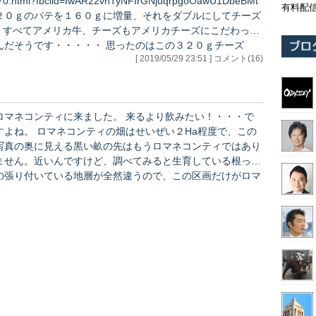
970.html?fbclid=IwAR22vhTyNFIrGNjuqrpgoOawU1DbeBMt
有料配
、すべてアメリカ牛、チーズもアメリカチーズにこだわった
[ 2019/05/29 23:51 ] コメント(16)
ロマネコンティに来ました。 来るより飲みたい！・・・で
。 ロマネコンティの畑はせいぜい２Ha程度で、この
写真の奥に見える黒い畝の先はもうロマネコンティではあり
ません。近いんですけど、調べてみると生育している根っこ
の張り付いている地層が全然違うので、この区画だけがロマ
コンティなんです。 本当に地方再生というなら、ここま
で綿密にやって、プロモーションをやるべきで、ちょっと聞
かじった若いおねーちゃんが わー、これいいと思うから
京に出しちゃおう！ なんてレベルではないことがわか
。 そういう若い馬鹿ねーちゃんをちやほやするメデ
ィアの責任はすごく大きいと思います。 もっとコミ…