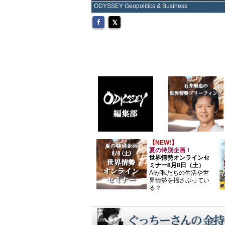
ODYSSEY Geopolitics & Business
【NEW!】
夏の特別企画！
世界情勢オンラインセ
ミナー8月8日（土）
AIが私たちの生活や世
界情勢を揺さぶってい
る？