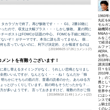
196
丸紅を
タカラヅカで終了。再び惨敗です・・・ G1、2勝10敗に
モルガ
融機関
M&A
ルをこ
で経済
何も言っていないのに、利下げ決定的、とか報道するのは
ルファ
[ 2019/06/25 17:26 ] コメント(7)
AER
を持ち
201
コメントを有難うございます！
講演活
日々を
に差し替えるタイミングがなく、うれしい悲鳴となりまし
201
いんですが、なんとなく・・・ね！ なんだか「独
ト」の
 明らかにそちらの筋の方、普通の読者のかた、あらゆる方
携とし
ちょっとびっくりしています。前の時もそうだったかな？
るファ
っておきますけど、複数の方がご指
世界中
[ 2019/06/18 11:49 ] コメント(22)
）。私の気に入らないものは一切許しません。だからそれは
にはシ
ンスで
、世の中の基…
ュ騎士
くのレ