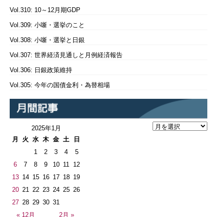
Vol.310: 10～12月期GDP
Vol.309: 小噺・選挙のこと
Vol.308: 小噺・選挙と日銀
Vol.307: 世界経済見通しと月例経済報告
Vol.306: 日銀政策維持
Vol.305: 今年の国債金利・為替相場
2025年1月
月
火
水
木
金
土
日
1
2
3
4
5
6
7
8
9
10
11
12
13
14
15
16
17
18
19
20
21
22
23
24
25
26
27
28
29
30
31
« 12月
2月 »