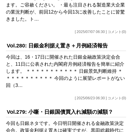
ます。ご容赦ください。 ・最も注目される製造業大企業
の業況判断が、前回12から今回13に改善したことに皆驚
きました。ト…
[ 2025/07/07 06:30 ] コメント(0)
Vol.280: 日銀金利据え置き＋月例経済報告
今回は、16・17日に開催された日銀金融政策決定会合
と、11日に公表された内閣府月例経済報告を簡単に紹介
します。 ＊＊＊＊＊＊＊＊＊＊＊ 日銀景気判断維持 ＊
＊＊＊＊＊＊＊＊＊＊ 今回のように展望レポートがない
回（3…
[ 2025/06/23 06:30 ] コメント(0)
Vol.279: 小噺・日銀国債買入れ減額の減額？
今回も日銀ネタです。今日明日開催される金融政策決定
会合。政策金利据え置きは確実ですが、黒田総裁時代に