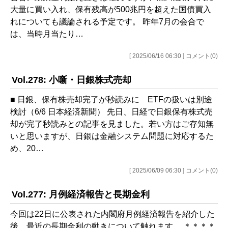
大量に買い入れ、保有残高が500兆円を超えた国債買入
れについても議論される予定です。 昨年7月の会合で
は、当時月当たり…
[ 2025/06/16 06:30 ] コメント(0)
Vol.278: 小噺・日銀株式売却
■ 日銀、保有株売却完了が秒読みに ETFの扱いは別途
検討（6/6 日本経済新聞） 先日、日経で日銀保有株式売
却が完了秒読みとの記事を見ました。若い方はご存知無
いと思いますが、日銀は金融システム問題に対応するた
め、20…
[ 2025/06/09 06:30 ] コメント(0)
Vol.277: 月例経済報告と長期金利
今回は22日に公表された内閣府月例経済報告を紹介した
後、最近の長期金利の動きについて触れます。 ＊＊＊＊