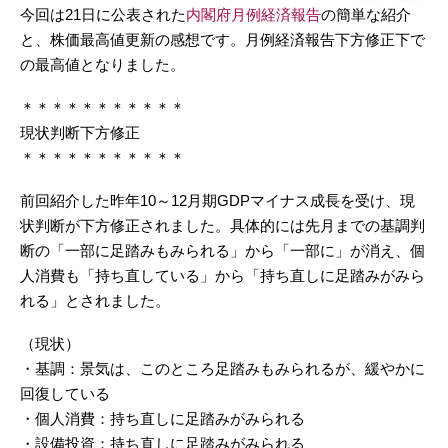
今回は21日に公表された
内閣府月例経済報告
の簡単な紹介
と、株価最高値更新の感想です。月例経済報告下方修正下で
の最高値となりました。
＊＊＊＊＊＊＊＊＊＊＊
現状判断下方修正
＊＊＊＊＊＊＊＊＊＊＊
前回紹介した昨年10～12月期GDPマイナス成長を受け、現
状判断が下方修正されました。具体的には先月までの基調判
断の「一部に足踏みもみられる」から「一部に」が消え、個
人消費も「持ち直している」から「持ち直しに足踏みがみら
れる」とされました。
（現状）
・基調：景気は、このところ足踏みもみられるが、緩やかに
回復している
・個人消費：持ち直しに足踏みがみられる
・設備投資：持ち直しに足踏みがみられる