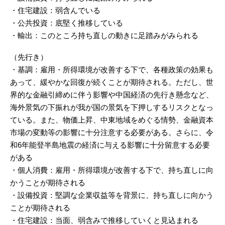
・住宅建設：弱含んでいる
・公共投資：底堅く推移している
・輸出：このところ持ち直しの動きに足踏みがみられる
（先行き）
・基調：雇用・所得環境が改善する下で、各種政策の効果も
あって、緩やかな回復が続くことが期待される。ただし、世
界的な金融引締めに伴う影響や中国経済の先行き懸念など、
海外景気の下振れが我が国の景気を下押しするリスクとなっ
ている。また、物価上昇、中東地域をめぐる情勢、金融資本
市場の変動等の影響に十分注意する必要がある。さらに、令
和6年能登半島地震の経済に与える影響に十分留意する必要
がある
・個人消費：雇用・所得環境が改善する下で、持ち直しに向
かうことが期待される
・設備投資：堅調な企業収益等を背景に、持ち直しに向かう
ことが期待される
・住宅建設：当面、弱含みで推移していくと見込まれる