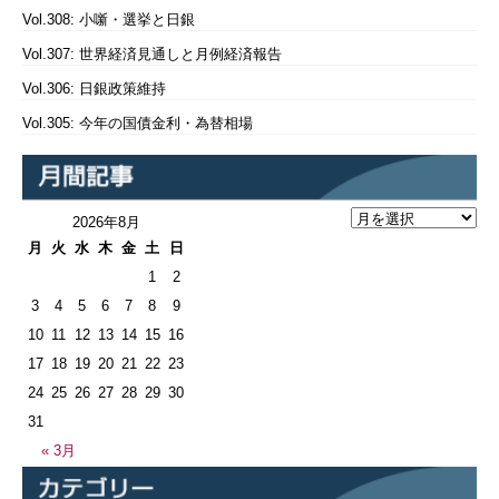
Vol.308: 小噺・選挙と日銀
Vol.307: 世界経済見通しと月例経済報告
Vol.306: 日銀政策維持
Vol.305: 今年の国債金利・為替相場
2026年8月
月
火
水
木
金
土
日
1
2
3
4
5
6
7
8
9
10
11
12
13
14
15
16
17
18
19
20
21
22
23
24
25
26
27
28
29
30
31
« 3月