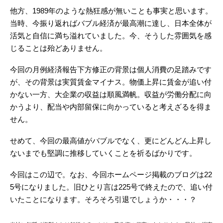
他方、1989年のような熱狂感が無いことも事実と思います。
当時、今振り返ればバブル経済が最高潮に達し、日本全体が
活気と自信に満ち溢れていました。今、そうした雰囲気を感
じることは殆どありません。
今回の月例経済報告下方修正の背景は個人消費の足踏みです
が、その背景は実質賃金マイナス。物価上昇に賃金が追い付
かない一方、大企業の収益は順風満帆。収益が労働分配に向
かうより、配当や内部留保に向かっていると考えざるを得ま
せん。
せめて、今回の最高値がバブルでなく、更にどんどん上昇し
ないまでも堅調に推移していくことを祈るばかりです。
今回はこの辺で。なお、今回ホームページ掲載のブログは22
5号になりました。旧ひとり言は225号で終えたので、追い付
いたことになります。そろそろ引退でしょうか・・・？