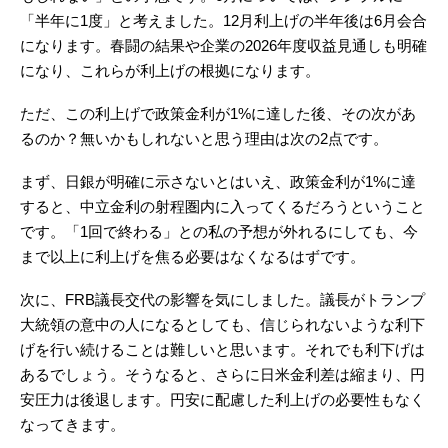
「半年に1度」と考えました。12月利上げの半年後は6月会合
になります。春闘の結果や企業の2026年度収益見通しも明確
になり、これらが利上げの根拠になります。
ただ、この利上げで政策金利が1%に達した後、その次があ
るのか？無いかもしれないと思う理由は次の2点です。
まず、日銀が明確に示さないとはいえ、政策金利が1%に達
すると、中立金利の射程圏内に入ってくるだろうということ
です。「1回で終わる」との私の予想が外れるにしても、今
まで以上に利上げを焦る必要はなくなるはずです。
次に、FRB議長交代の影響を気にしました。議長がトランプ
大統領の意中の人になるとしても、信じられないような利下
げを行い続けることは難しいと思います。それでも利下げは
あるでしょう。そうなると、さらに日米金利差は縮まり、円
安圧力は後退します。円安に配慮した利上げの必要性もなく
なってきます。