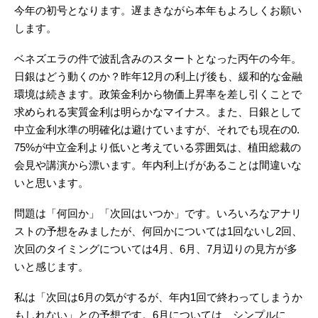
今年の初号となります。遅まきながら本年もよろしくお願い
します。
ベネズエラの件で波乱含みのスタートとなった丙午の今年。
日銀はどう動くのか？昨年12月の利上げ後も、緩和的な金融
環境は続きます。政策金利から物価上昇率を差し引くことで
求められる実質金利は明らかなマイナス。また、日銀として
中立金利水準の明確化は避けていますが、それでも現在の0.
75%が中立金利より低いと考えている雰囲気は、植田総裁の
会見や講演から漂います。年内利上げがあることは間違いな
いと思います。
問題は「何回か」「次回はいつか」です。いろいろなアナリ
ストの予想をみましたが、何回かについては1回ないし2回、
次回のタイミングについては4月、6月、7月辺りの見方が多
いと感じます。
私は「次回は6月の気がするが、年内1回で終わってしまうか
もしれない」との予想です。6月については、シンプルに