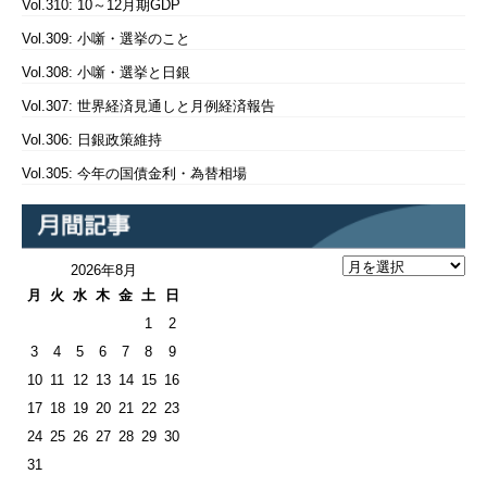
Vol.310: 10～12月期GDP
Vol.309: 小噺・選挙のこと
Vol.308: 小噺・選挙と日銀
Vol.307: 世界経済見通しと月例経済報告
Vol.306: 日銀政策維持
Vol.305: 今年の国債金利・為替相場
2026年8月
月
火
水
木
金
土
日
1
2
3
4
5
6
7
8
9
10
11
12
13
14
15
16
17
18
19
20
21
22
23
24
25
26
27
28
29
30
31