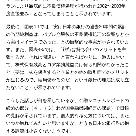
ランにより徹底的に不良債権処理が行われた2002〜2003年
度直後並み）となってしまうことも示されています。
最後に、図表4-1では、実は日本の銀行の過去20年間の累計
の当期純利益は、バブル崩壊後の不良債権処理の影響などか
ら実はマイナスであった、との衝撃的な事実が示されていま
す。また、図表4-9では、「銀行は持ち合いのメリットを主
張するが、それは間違い」と言わんばかりに、過去におい
て、株式保有残高とコア業務純益には何ら相関がなかったこ
と（要は、株を保有すると企業との他の取引面でのメリット
が生じるので、結局儲かるのだ、という銀行の理屈は成り立
たないこと）が示されています。
こうした話しが何を示しているか、金融システムレポートの
締めの部分（４．（３）わが国金融機関経営の課題）で日銀
の見解が示されています。個人的な考え方については、また
いつか触れてみたいと思いますが、どうも日本の銀行界の抱
える課題は小さくないようです。