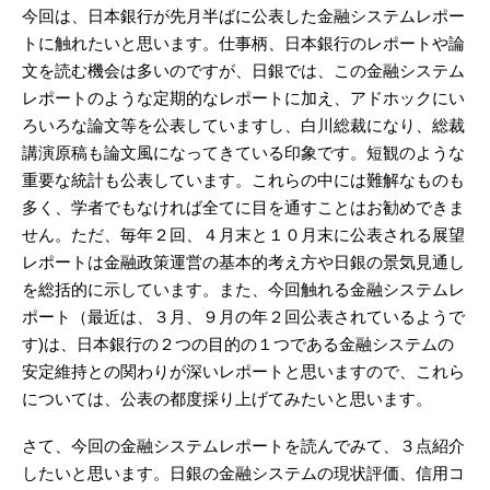
今回は、日本銀行が先月半ばに公表した金融システムレポー
トに触れたいと思います。仕事柄、日本銀行のレポートや論
文を読む機会は多いのですが、日銀では、この金融システム
レポートのような定期的なレポートに加え、アドホックにい
ろいろな論文等を公表していますし、白川総裁になり、総裁
講演原稿も論文風になってきている印象です。短観のような
重要な統計も公表しています。これらの中には難解なものも
多く、学者でもなければ全てに目を通すことはお勧めできま
せん。ただ、毎年２回、４月末と１０月末に公表される展望
レポートは金融政策運営の基本的考え方や日銀の景気見通し
を総括的に示しています。また、今回触れる金融システムレ
ポート（最近は、３月、９月の年２回公表されているようで
す)は、日本銀行の２つの目的の１つである金融システムの
安定維持との関わりが深いレポートと思いますので、これら
については、公表の都度採り上げてみたいと思います。
さて、今回の金融システムレポートを読んでみて、３点紹介
したいと思います。日銀の金融システムの現状評価、信用コ