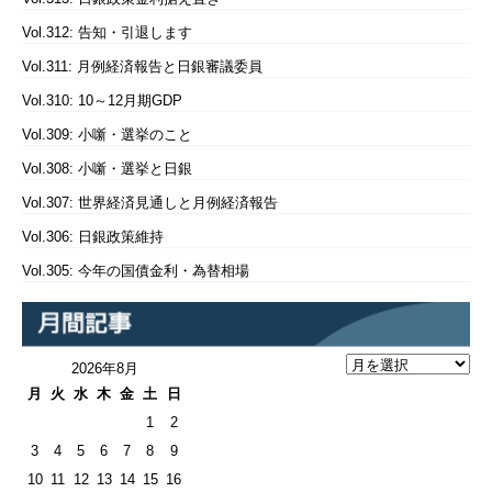
Vol.312: 告知・引退します
Vol.311: 月例経済報告と日銀審議委員
Vol.310: 10～12月期GDP
Vol.309: 小噺・選挙のこと
Vol.308: 小噺・選挙と日銀
Vol.307: 世界経済見通しと月例経済報告
Vol.306: 日銀政策維持
Vol.305: 今年の国債金利・為替相場
2026年8月
月
火
水
木
金
土
日
1
2
3
4
5
6
7
8
9
10
11
12
13
14
15
16