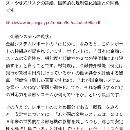
ストや株式リスクの詳細、国際的な規制強化議論との関係、
です。
http://www.boj.or.jp/type/ronbun/fsr/data/fsr09b.pdf
（金融システムの現状)
金融システムレポートの「はじめに」をみると、このレポー
トの枠組みが記されています。ポイントは、「日本の金融シ
ステムの安定性を、機能度と頑健性の２つの評価軸により評
価する」と言うことです。機能度は、金融仲介機能（例えば
銀行が貸出を円滑に行っているか）の働き具合を評価する観
点、頑健性（難しい言葉ですね)は、「わが国金融システム
を脅かしかねない要因が顕在化しても、それを吸収するだけ
の対応力を金融システムが備えているか」という観点です。
そのうえで、レポートのまとめ部分である「概観」をみる
と、安定性については、「わが国の金融システムは、２００
８年来の世界的な金融危機の影響を残しつつも、総じて安定
性を維持し得ている」と評価しています。ただ、「リスク量