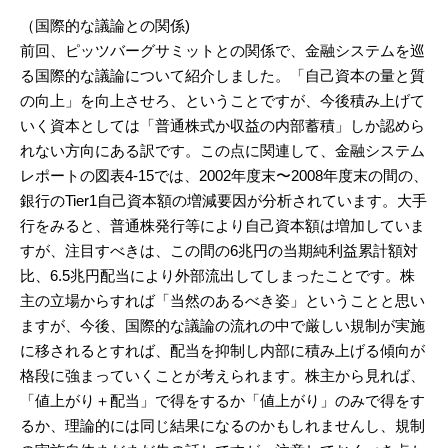
（国際的な議論との関係)
前回、ピッツバーグサミットとの関係で、金融システムを巡
る国際的な議論について紹介しました。「自己資本の量と質
の向上」を向上させろ、ということですが、今後積み上げて
いく資本としては「普通株式か収益の内部蓄積」しか認めら
れない方向にある訳です。この点に関連して、金融システム
レポートの図表4-15では、2002年度末〜2008年度末の間の、
銀行のTier1自己資本額の増減要因が分析されています。大手
行をみると、普通株発行等により自己資本額は増加していま
すが、注目すべきは、この間の6兆円の当期純利益累計額対
比、6.5兆円配当により外部流出してしまったことです。株
主の立場からすれば「当然のあるべき姿」ということと思い
ますが、今後、国際的な議論の流れの中で厳しい規制が実施
に移されるとすれば、配当を抑制し内部に積み上げる傾向が
格段に強まっていくことが考えられます。株主から見れば、
「値上がり＋配当」で得をするか「値上がり」のみで得をす
るか、理論的には同じ結果になるのかもしれませんし、規制