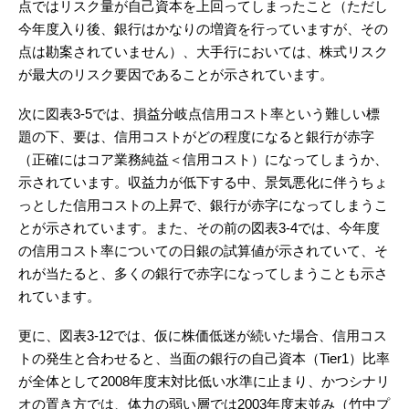
点ではリスク量が自己資本を上回ってしまったこと（ただし
今年度入り後、銀行はかなりの増資を行っていますが、その
点は勘案されていません）、大手行においては、株式リスク
が最大のリスク要因であることが示されています。
次に図表3-5では、損益分岐点信用コスト率という難しい標
題の下、要は、信用コストがどの程度になると銀行が赤字
（正確にはコア業務純益＜信用コスト）になってしまうか、
示されています。収益力が低下する中、景気悪化に伴うちょ
っとした信用コストの上昇で、銀行が赤字になってしまうこ
とが示されています。また、その前の図表3-4では、今年度
の信用コスト率についての日銀の試算値が示されていて、そ
れが当たると、多くの銀行で赤字になってしまうことも示さ
れています。
更に、図表3-12では、仮に株価低迷が続いた場合、信用コス
トの発生と合わせると、当面の銀行の自己資本（Tier1）比率
が全体として2008年度末対比低い水準に止まり、かつシナリ
オの置き方では、体力の弱い層では2003年度末並み（竹中プ