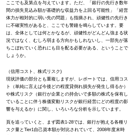
ここでも及第点を与えています。ただ、「銀行の先行き数年
間の損失見込み額が基礎的な収益力を上回る可能性」「経営
体力が相対的に弱い先の問題」も指摘され、頑健性の先行き
に不確実性があると、ここでも警鐘を鳴らしています。要
は、全体としては何とかなるが、頑健性がどんどん強まる状
況ではなく、むしろ弱まる方向かもしれないし、一部先が落
ちこぼれていく恐れにも目を配る必要がある、ということで
しょうか。
（信用コスト、株式リスク)
現状評価の部分とも重複しますが、レポートでは、信用コス
ト（単純に言えば今後どの程度貸倒れ損失が発生し得るか）
や株式リスク（銀行が企業との持合いで多額の株式を保有し
ていることに伴う株価変動リスクが銀行経営にどの程度の影
響を与えるか）に関し、いろいろな分析を示しています。
頁を追っていくと、まず図表1-28では、銀行が抱える各種リ
スク量とTier1自己資本額が対比されていて、2008年度末時