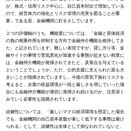
が、株式・信用リスク中心に、自己資本対比で増加している
ので、経営体力の強化とリスク管理の充実を図ることが重
要」である旨、金融機関に釘をさしています。
２つの評価軸のうち、機能度については、「金融と実体経済
の負の相乗作用を抑制する方向で金融仲介機能を維持してき
た」と記されています。難しい表現ですが、貸し渋り等、金
融サイドの事情で景気悪化が加速する事態が起きない程度に
は、金融仲介機能が発揮されてきたと、及第点を与えている
ということでしょうか。ただ、公的支援に支えられた面も大
きいことが指摘されていますし、今後の景気下振れリスクを
考えると、企業の収益環境が一段と厳しさを増していった場
合にも金融仲介機能が適切に発揮され続けるのか、注意深く
みていく必要性も指摘されています。
頑健性については、「厳しいマクロ経済環境を想定した場合
でも、金融機関の自己資本基盤が著しく低下する事態は避け
られる」として、頑健性は全体として損なわれていないと、