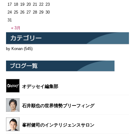
17
18
19
20
21
22
23
24
25
26
27
28
29
30
31
« 3月
by Konan
(545)
オデッセイ編集部
石井順也の世界情勢ブリーフィング
峯村健司のインテリジェンスサロン