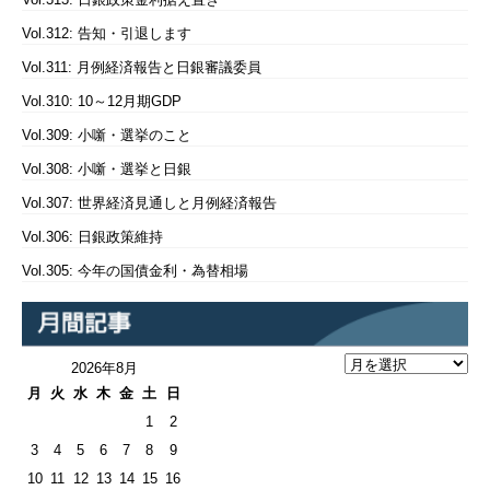
Vol.312: 告知・引退します
Vol.311: 月例経済報告と日銀審議委員
Vol.310: 10～12月期GDP
Vol.309: 小噺・選挙のこと
Vol.308: 小噺・選挙と日銀
Vol.307: 世界経済見通しと月例経済報告
Vol.306: 日銀政策維持
Vol.305: 今年の国債金利・為替相場
2026年8月
月
火
水
木
金
土
日
1
2
3
4
5
6
7
8
9
10
11
12
13
14
15
16