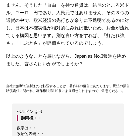
ません。そうした「自由」を持つ通貨は、結局のところ米ド
ル、ユーロ、円であり、人民元ではありません。その３つの
通貨の中で、欧米経済の先行きが余りに不透明であるのに対
し、日本は不確実性が相対的にみれば低いため、お金が流れ
てくる構図と思います。別な言い方をすれば、「打たれ強
さ」「しぶとさ」が評価されているのでしょう。
以上のようなことを感じながら、Japan as No.3報道を眺め
ました。皆さんはいかがでしょうか？
当社に無断で複製または転送することは、著作権の侵害にあたります。民法の損害
賠償責任に問われ、著作権法第119条により罰せられますのでご注意ください。
ぺルドン
より
御同様・・
数字は・・
政治的表現・・