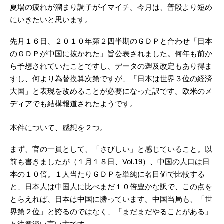
夏場の疲れが溜まり調子がイマイチ。今月は、普段より短め
にいきたいと思います。
先月１６日、２０１０年第２四半期のＧＤＰと合わせ「日本
のＧＤＰが中国に抜かれた」旨公表されました。何年も前か
ら予想されていたことですし、データの遡及改定もあり得ま
すし、何より為替換算次第ですが、「日本は世界３位の経済
大国」と表現を改めることが必要になった訳です。欧米のメ
ディアでも結構報道されたようです。
本件について、感想を２つ。
まず、官の一員として、「さびしい」と感じていること。以
前も書きましたが（１月１８日、Vol.19）、中国の人口は日
本の１０倍。１人当たりＧＤＰを単純に名目値で比較する
と、日本人は中国人に比べまだ１０倍豊かな訳で、この点を
とらえれば、日本は中国に勝っています。中国当局も、「世
界第２位」と誇るのではなく、「まだまだやることがある」