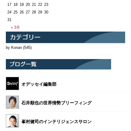
17
18
19
20
21
22
23
24
25
26
27
28
29
30
31
« 3月
by Konan
(545)
オデッセイ編集部
石井順也の世界情勢ブリーフィング
峯村健司のインテリジェンスサロン