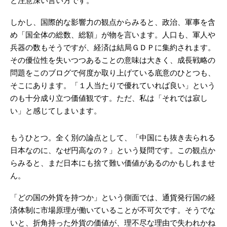
と注意深い言い方です。
しかし、国際的な影響力の観点からみると、政治、軍事を含
め「国全体の総数、総額」が物を言います。人口も、軍人や
兵器の数もそうですが、経済は結局ＧＤＰに集約されます。
その優位性を失いつつあることの意味は大きく、成長戦略の
問題をこのブログで何度か取り上げている底意のひとつも、
そこにあります。「１人当たりで優れていれば良い」という
のも十分成り立つ価値観です。ただ、私は「それでは寂し
い」と感じてしまいます。
もうひとつ。全く別の論点として、「中国にも抜き去られる
日本なのに、なぜ円高なの？」という疑問です。この観点か
らみると、まだ日本にも捨て難い価値があるのかもしれませ
ん。
「どの国の外貨を持つか」という側面では、通貨発行国の経
済体制に市場原理が働いていることが不可欠です。そうでな
いと、折角持った外貨の価値が、理不尽な理由で失われかね