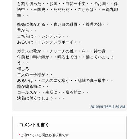
と割り切った・・お国・・白髪三千丈・・のお国・・孫
悟空・・三国史・・ただただ・・こちらは・・三跪九叩
頭・・
嫉妬に焦がれる・・青い目の継母・・義理の姉・・
昔から・・
こちらは・・シンデレラ・・
あるいは・・シンデレラボーイ・・
ガラスの靴か・・チャーチの靴・・を・・待つ身・・
午前ゼロ時の鐘が・・鳴るまでは・・踊っていましょ
う・・
何しろ
二人の王子様が・・
あるいは・・二人の皇女様が・・乱闘の真っ最中・・
鐘が鳴る前に・・
ロールスが・・南瓜に・・戻る前に・・
決着は付くでしょう・・・
2010年9月6日 1:59 AM
コメントを書く
*
が付いている欄は必須項目です