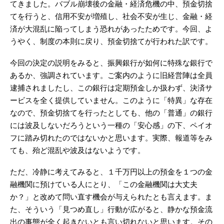
てきました。バブル崩壊後の金融・経済危機の中、預金切捨
てを行うと、信用不安が増殖し、社会不安が生じ、金融・経
済が大混乱に陥ってしまう恐れがあったためです。今回、よ
うやく、制度の本則に戻り、預金切捨てが行われた訳です。
今回の決定の説明をみると、振興銀行が如何に特殊な銀行で
あるか、強調されています。ご案内のように旧経営陣は全員
逮捕されましたし、この銀行は定期預金しか扱わず、決済サ
ービスを全く提供していません。このように「特異」な存在
なので、預金切捨てを行ったとしても、他の「普通」の銀行
には波及しないだろうという一種の「安心感」の下、ペイオ
フに踏み切れたのではないかと思います。実際、報道等をみ
ても、殆ど混乱や波及はないようです。
ただ、冷静に考えてみると、１千万円以上の預金を１つの金
融機関に預けている人にとり、「この金融機関は大丈夫
か？」と改めて問い直す機会が与えられたとも言えます。ま
た、そういう「見つめ直し」行動が広がると、静かな預金流
出の事態が全く起きないとも言い切れないと思います。その