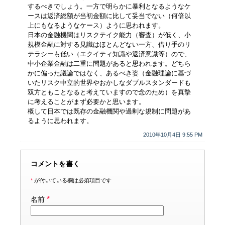
するべきでしょう。一方で明らかに暴利となるようなケ
ースは返済総額が当初金額に比して妥当でない（何倍以
上にもなるようなケース）ように思われます。
日本の金融機関はリスクテイク能力（審査）が低く、小
規模金融に対する見識はほとんどない一方、借り手のリ
テラシーも低い（エクイティ知識や返済意識等）ので、
中小企業金融は二重に問題があると思われます。どちら
かに偏った議論ではなく、あるべき姿（金融理論に基づ
いたリスク中立的世界やおかしなダブルスタンダードも
双方ともことなると考えていますので念のため）を真摯
に考えることがまず必要かと思います。
概して日本では既存の金融機関や過剰な規制に問題があ
るように思われます。
2010年10月4日 9:55 PM
コメントを書く
*
が付いている欄は必須項目です
*
名前