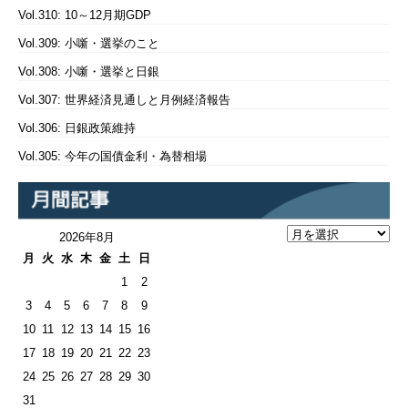
Vol.310: 10～12月期GDP
Vol.309: 小噺・選挙のこと
Vol.308: 小噺・選挙と日銀
Vol.307: 世界経済見通しと月例経済報告
Vol.306: 日銀政策維持
Vol.305: 今年の国債金利・為替相場
2026年8月
月
火
水
木
金
土
日
1
2
3
4
5
6
7
8
9
10
11
12
13
14
15
16
17
18
19
20
21
22
23
24
25
26
27
28
29
30
31