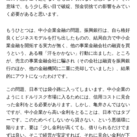
意味で、もう少し長い目で破綻、預金切捨ての影響をみてい
く必要があると思います。
もうひとつは、中小企業金融の問題。振興銀行は、自ら格好
良くビジネスモデルを打ち出したものの、結局自力で中小企
業金融を開拓する実力が無く、他の事業金融会社の融資を買
うという、ある種「汗をかかない」行動に出ました。ところ
が、売主の事業金融会社に騙され（その会社は融資を振興銀
行のほか、他の金融機関に二重に売却していました）、結果
的にアウトになったわけです。
この問題、日本では袋小路に入ってしまいます。中小企業の
ようにミドルリスク市場に入るためには、信用コストに見合
った金利をとる必要があります。しかし、亀井さんではない
ですが、中小企業から高い金利をとることは、日本ではタブ
ーです。このためペイしないから貸さない、という悪循環に
陥ります。要は「少し金利が高くても、借りられるだけでま
ずは良い。そこで経営が安定すれば、それに見合い金利が下