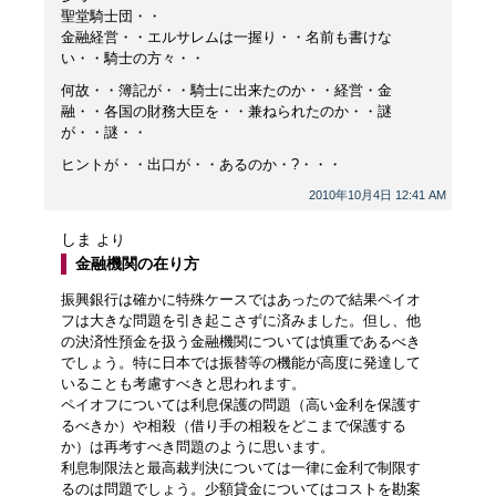
聖堂騎士団・・
金融経営・・エルサレムは一握り・・名前も書けな
い・・騎士の方々・・
何故・・簿記が・・騎士に出来たのか・・経営・金
融・・各国の財務大臣を・・兼ねられたのか・・謎
が・・謎・・
ヒントが・・出口が・・あるのか・?・・・
2010年10月4日 12:41 AM
しま
より
金融機関の在り方
振興銀行は確かに特殊ケースではあったので結果ペイオ
フは大きな問題を引き起こさずに済みました。但し、他
の決済性預金を扱う金融機関については慎重であるべき
でしょう。特に日本では振替等の機能が高度に発達して
いることも考慮すべきと思われます。
ペイオフについては利息保護の問題（高い金利を保護す
るべきか）や相殺（借り手の相殺をどこまで保護する
か）は再考すべき問題のように思います。
利息制限法と最高裁判決については一律に金利で制限す
るのは問題でしょう。少額貸金についてはコストを勘案