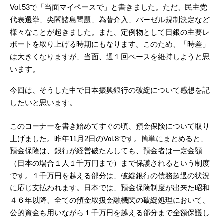
Vol.53で「当面マイペースで」と書きました。ただ、民主党
代表選挙、尖閣諸島問題、為替介入、バーゼル規制決定など
様々なことが起きました。また、定例物として日銀の主要レ
ポートを取り上げる時期にもなります。このため、「時差」
は大きくなりますが、当面、週１回ペースを維持しようと思
います。
今回は、そうした中で日本振興銀行の破綻について感想を記
したいと思います。
このコーナーを書き始めてすぐの頃、預金保険について取り
上げました。昨年11月2日のVol.8です。簡単にまとめると、
預金保険は、銀行が経営破たんしても、預金者は一定金額
（日本の場合１人１千万円まで）まで保護されるという制度
です。１千万円を越える部分は、破綻銀行の債務超過の状況
に応じ支払われます。日本では、預金保険制度が出来た昭和
４６年以降、全ての預金取扱金融機関の破綻処理において、
公的資金も用いながら１千万円を越える部分まで全額保護し