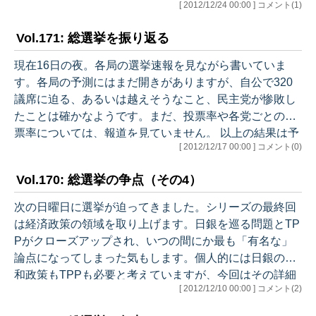
[ 2012/12/24 00:00 ] コメント(1)
スしてみて下さい。なお、日銀は最近このテーマでもう
ひとつ論文を出していて、最近話題の渦中にある日銀
Vol.171: 総選挙を振り返る
が、本件に深い関心を持っていることを窺い知ることが
できます。 この論文では、基本的な事実認識として「少
現在16日の夜。各局の選挙速報を見ながら書いていま
子高齢化が、予測を上回り続けるかたちで急激に進展し
す。各局の予測にはまだ開きがありますが、自公で320
た」と指摘します。そして、「バブル崩壊や不良債権問
議席に迫る、あるいは越えそうなこと、民主党が惨敗し
題に直面する中で、少子高齢化の進展に対する…
たことは確かなようです。まだ、投票率や各党ごとの得
票率については、報道を見ていません。 以上の結果は予
[ 2012/12/17 00:00 ] コメント(0)
想された通りでした。郵政解散で小泉自民が圧勝した
前々回選挙の再来です。その際は維新の会のようなライ
Vol.170: 総選挙の争点（その4）
バルがいなかったため、民主党はまだ再生に向けた余力
を残しましたが（そして現にその次の総選挙で政権を奪
次の日曜日に選挙が迫ってきました。シリーズの最終回
取しましたが）、今回の民主党の負け方は極めて深刻に
は経済政策の領域を取り上げます。日銀を巡る問題とTP
見えます。また、この3回の議席の大きなスイングをみ
Pがクローズアップされ、いつの間にか最も「有名な」
ると、改めて小選挙区制の怖さを実感します。…
論点になってしまった気もします。個人的には日銀の緩
和政策もTPPも必要と考えていますが、今回はその詳細
[ 2012/12/10 00:00 ] コメント(2)
に立ち入ることは避け、この論点で意見が分かれる背景
について、極力大括りに考えてみたいと思います。 10月