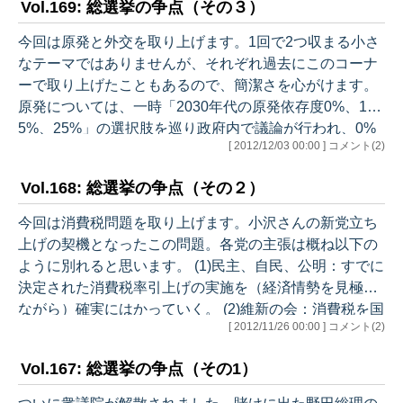
Vol.169: 総選挙の争点（その３）
のIMF・世銀総会後、NHKの番組にIMFのラガルド専務
理事（IMFを率いるフランス人で元シンクロ選手の魅力
今回は原発と外交を取り上げます。1回で2つ収まる小さ
ある女性です）が出演し、「女性が日本を救う」とのIM
なテーマではありませんが、それぞれ過去にこのコーナ
Fスタッフペーパーを紹介しつつ、日本経済再生のうえ
ーで取り上げたこともあるので、簡潔さを心がけます。
で女性の労働参加、とくにM…
原発については、一時「2030年代の原発依存度0%、1
5%、25%」の選択肢を巡り政府内で議論が行われ、0%
[ 2012/12/03 00:00 ] コメント(2)
に近い結論になりかけましたが、結局正式な方針とはな
らず現在に至っています。世論調査では多くの人が0%を
Vol.168: 総選挙の争点（その２）
望んでいます。経済界は強く25%を望んでいます。この
問題では、自民党とその他で大きな立場の違いがありま
今回は消費税問題を取り上げます。小沢さんの新党立ち
す。自民は経済界に近く、その他の多くの政党は世論に
上げの契機となったこの問題。各党の主張は概ね以下の
近い構図です。そして嘉田新党立ち上げにより、本件が
ように別れると思います。 (1)民主、自民、公明：すでに
報道上の最大の論点になりつつ…
決定された消費税率引上げの実施を（経済情勢を見極め
ながら）確実にはかっていく。 (2)維新の会：消費税を国
[ 2012/11/26 00:00 ] コメント(2)
税ではなく地方税として用いていく。 (3)小沢さんの政党
など：消費税引上げ阻止。 消費税問題に関し感じるの
Vol.167: 総選挙の争点（その1）
は、最早この点が重要な争点とは思われていないという
ことです。すでに国会を通ってしまった法律を覆すこと