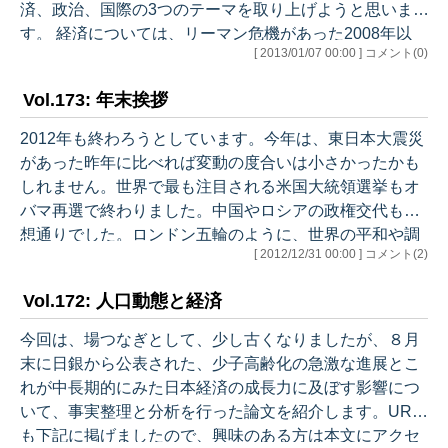
済、政治、国際の3つのテーマを取り上げようと思いま
す。 経済については、リーマン危機があった2008年以
[ 2013/01/07 00:00 ] コメント(0)
降、不安定な状況が続いています。IMFの世界経済見通
しをみると、2013年は実質経済成長率で+3%台半ばと、
Vol.173: 年末挨拶
好調時の5%台に比べかなり低い予想に止まっています。
世界経済の大きな流れを振り返ると、2000年代初のITバ
2012年も終わろうとしています。今年は、東日本大震災
ブル崩壊後の経済の落ち込み、そこからの回復を目指し
があった昨年に比べれば変動の度合いは小さかったかも
た世界規模の金融緩和と中国経済の躍進を背景とした経
しれません。世界で最も注目される米国大統領選挙もオ
済回復、そしてバブル経済…
バマ再選で終わりました。中国やロシアの政権交代も予
想通りでした。ロンドン五輪のように、世界の平和や調
[ 2012/12/31 00:00 ] コメント(2)
和、あるいは日本選手団の団結の強さを感じる行事もあ
りました。 他方、わが国では政権が交代しました（仏な
Vol.172: 人口動態と経済
ど現職大統領が敗れる選挙もありました）。日本ととく
に中国との関係は大きく軋みました。世界経済も、欧州
今回は、場つなぎとして、少し古くなりましたが、８月
の崩壊が深刻に心配され、新興市場国経済の好調さにも
末に日銀から公表された、少子高齢化の急激な進展とこ
変調がみられるなど、不安定な動きを続けました。…
れが中長期的にみた日本経済の成長力に及ぼす影響につ
いて、事実整理と分析を行った論文を紹介します。URL
も下記に掲げましたので、興味のある方は本文にアクセ