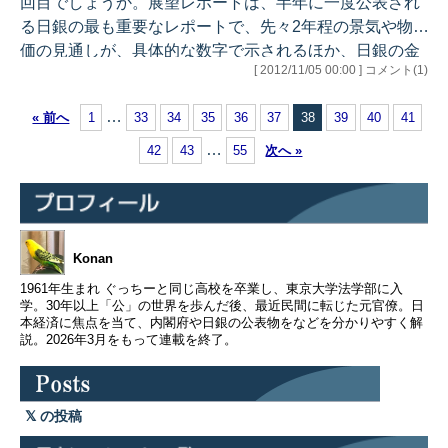
回目でしょうか。展望レポートは、半年に一度公表され
れないかで決まるもの」と話していました。そ…
る日銀の最も重要なレポートで、先々2年程の景気や物
価の見通しが、具体的な数字で示されるほか、日銀の金
[ 2012/11/05 00:00 ] コメント(1)
融政策運営の基本的考え方も明示されます。今回は、こ
のレポート公表とともに更なる金融緩和政策が打ち出さ
…
« 前へ
1
33
34
35
36
37
38
39
40
41
れるとの報道が早くから流れ、それを受け円相場が円安
に振れたこともあり、とくにその内容に注目が集まって
…
42
43
55
次へ »
いました。 結果は皆さんご存知の通りです（今回は重要
な公表物が３つもあるので、それぞれのURLを掲げるこ
とはしません。興味がある方は、日銀のHP…
Konan
1961年生まれ ぐっちーと同じ高校を卒業し、東京大学法学部に入
学。30年以上「公」の世界を歩んだ後、最近民間に転じた元官僚。日
本経済に焦点を当て、内閣府や日銀の公表物をなどを分かりやすく解
説。2026年3月をもって連載を終了。
の投稿