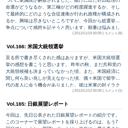
ついに衆議院が解散されました。賭けに出た野田総理の
は難しいとの諦めがあるのかもしれません。あるいは、
命運がどうなるか、第三極がどの程度躍進するか、そし
法律の枠組みを大前提に、景気情勢との関係で「引上げ
て最終的にどのような合従連衡が行われ政権が構成され
を予定通…
るか、興味は尽きないところですが、今回から総選挙の
争点について感想を記そうと思います。順番は悩みまし
[ 2012/11/19 00:00 ] コメント(8)
たが、（1）統治機構、（2）消費税、（3）原発、（4）
外交、（5）成長戦略の5つの話題を、4回（選挙までの
Vol.166: 米国大統領選挙
月曜日の数です）にわたり取り上げていきます。この順
番は、「原発も消費税も大した問題ではない。霞が関に
至る所で書き尽くされた感はありますが、米国大統領選
支配された日本の統治機構をどう壊すかが最大の問題」
挙の感想を書こうと思います。 昨年の秋、まだ共和党の
との石原さんの発言に触発されたものです。彼の発言
大統領候補も決まっていなかった頃、また、米国経済に
は、維新の会やみんなの党などのいわゆる第三極の…
関し何ら良い兆しが見えなかった頃、偶々米国で留学時
代の友人に会う機会がありました。彼は米軍の対イラク
[ 2012/11/12 00:00 ] コメント(1)
戦争にも参加した、現在軍事関係のシンクタンクに勤め
る人物です。そのシンクタンクは民主党系なので明らか
Vol.165: 日銀展望レポート
にバイアスがかかっていますが、その時彼は、「共和党
の候補は間違いなくロムニーになり、オバマと争う。最
今回は、先日公表された日銀展望レポートの紹介です。
後はオバマが勝つ。なぜならロムニーのようなタイプは
このコーナーで展望レポートを採り上げるのは、もう7
米国人に好かれないから。米国の選挙は好かれるか好か