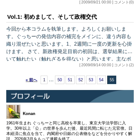
[ 2009/09/21 00:00 ] コメント(0)
た地なので、懐かしく思います。因みにピッツバーグと
いうと鉄の街というイメージで、フットボールの強豪ス
Vol.1: 初めまして、そして政権交代
ティーラーズの本拠地ですが、実際にはとても美しい街
だったという印象が残っています。…
今回から本コラムを執筆します。よろしくお願いしま
す。ぐっちーの発信内容の補完をメインに、違う内容も
織り混ぜたいと思います。1、2週間に一度の更新を心掛
けます。 さて、新政権発足目前の初回は、選挙結果につ
いて触れたい（触れざるを得ない）と思います。主なポ
[ 2009/09/14 00:00 ] コメント(2)
イントは、官は政権交代の何が心配か、とくに経済政策
について、自民党頑張れ？！です。 （政権交代、何が不
…
« 前へ
1
50
51
52
53
54
55
安？） 感じ方は人それぞれです。また、組織・ポジショ
ンによっても、感じ方に違いが出ると思います。そのう
えで、私の周辺の人たちが政権交代の何を不安視してい
るか、整理したいと思います。 まずは、政策の違い。選
挙戦の中で「民主党と自民党のマニフ…
Konan
1961年生まれ ぐっちーと同じ高校を卒業し、東京大学法学部に入
学。30年以上「公」の世界を歩んだ後、最近民間に転じた元官僚。日
本経済に焦点を当て、内閣府や日銀の公表物をなどを分かりやすく解
説。2026年3月をもって連載を終了。