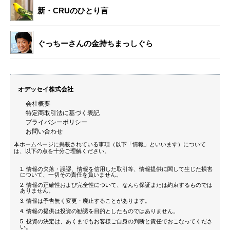
新・CRUのひとり言
ぐっちーさんの金持ちまっしぐら
オデッセイ株式会社
会社概要
特定商取引法に基づく表記
プライバシーポリシー
お問い合わせ
本ホームページに掲載されている事項（以下「情報」といいます）について
は、以下の点を十分ご理解ください。
情報の欠落・誤謬、情報を信用した取引等、情報提供に関して生じた損害
について、一切その責任を負いません。
情報の正確性および完全性について、なんら保証または約束するものでは
ありません。
情報は予告無く変更・廃止することがあります。
情報の提供は投資の勧誘を目的としたものではありません。
投資の決定は、あくまでもお客様ご自身の判断と責任でおこなってくださ
い。