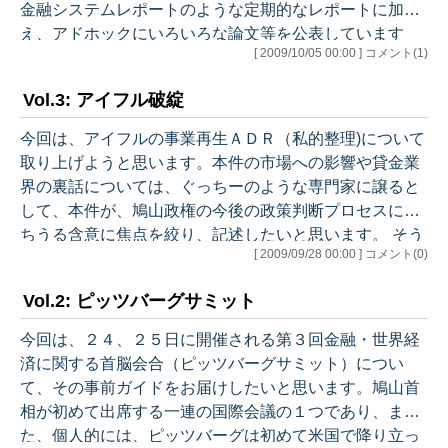
金融システムレポートのような定期的なレポートに加
え、アドホックにいろいろな論文等を公表しています
[ 2009/10/05 00:00 ] コメント(1)
し、白川総裁になり、総裁講演原稿も論文風になってき
ている印象です。短観のような重要な統計も公表してい
Vol.3: アイフル破綻
ます。これらの中には難解なものも多く、学者でもなけ
れば全てに目を通すことはお勧めできません。ただ、毎
今回は、アイフルの事業再生ＡＤＲ（私的整理)について
年２回、４月末と１０月末に公表される展望レポートは
取り上げようと思います。本件の市場への影響や貸金業
金融政策運営の基本的考え方や日銀の景気見通しを総括
界の裏話については、ぐっちーのような専門家に譲ると
的に示しています。また、今回触れる金融システムレポ
して、本件が、鳩山政権の今後の政策判断プロセスに持
ート…
ちうる含意に焦点を絞り、記述したいと思います。 そう
[ 2009/09/28 00:00 ] コメント(0)
は言っても、簡単な背景説明が必要と思います。貸金業
界では、かねてよりかなり高い金利で主に個人への貸出
Vol.2: ピッツバーグサミット
を伸ばしてきました。この金利水準は、ある法律（利息
制限法)では禁止されるほと高かった（確か法律上の上限
今回は、２４、２５日に開催される第３回金融・世界経
は１８％と思います)一方、別の法律上は違法でないよう
済に関する首脳会合（ピッツバーグサミット）につい
にも読めたため、このグレーゾーン（合法か違法か判然
て、その事前ガイドをお届けしたいと思います。鳩山首
としない）領域で商売がなされてきた訳です…
相が初めて出席する一連の国際会議の１つであり、ま
た、個人的には、ピッツバーグは初めて米国で降り立っ