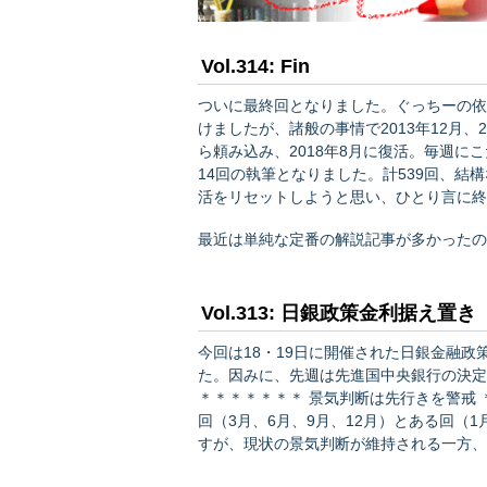
Vol.314: Fin
ついに最終回となりました。ぐっちーの依
けましたが、諸般の事情で2013年12月
ら頼み込み、2018年8月に復活。毎週に
14回の執筆となりました。計539回、結
活をリセットしようと思い、ひとり言に終
最近は単純な定番の解説記事が多かったの
れば、「不確実性」「分断」「信認」でし
今年…
Vol.313: 日銀政策金利据え置き
今回は18・19日に開催された日銀金融
た。因みに、先週は先進国中央銀行の決定会合
＊＊＊＊＊＊＊ 景気判断は先行きを警戒 ＊＊＊＊＊＊＊＊＊
回（3月、6月、9月、12月）とある回（
すが、現状の景気判断が維持される一方、
た。リスク要因も、先頭に中東情勢と原油価格が記されました。 