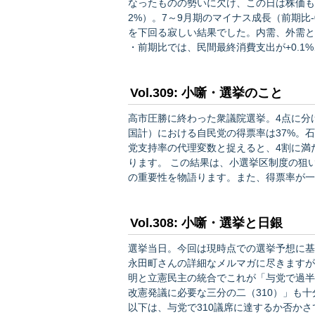
なったものの勢いに欠け、この日は株価も少し下がりました。 ・成長率
2%）。7～9月期のマイナス成長（前期比
を下回る寂しい結果でした。内需、外需と
・前期比では、民間最終消費支出が+0.1%
金マイナスが続く中で力強さを欠き、設備
す。公的需…
Vol.309: 小噺・選挙のこと
高市圧勝に終わった衆議院選挙。4点に分けて感想を書く
国計）における自民党の得票率は37%。
党支持率の代理変数と捉えると、4割に満
ります。 この結果は、小選挙区制度の狙いと怖さの双方を如実に示します。そして、選挙制度の議論
の重要性を物語ります。また、得票率が一
様、日本でも無党派層が選挙で極めて大事な役割を
ことを再認識させてくれた選挙でした。…
Vol.308: 小噺・選挙と日銀
選挙当日。今回は現時点での選挙予想に基づき、今後
永田町さんの詳細なメルマガに尽きますが
明と立憲民主の統合でこれが「与党で過半
改憲発議に必要な三分の二（310）」も
以下は、与党で310議席に達するか否かさて置き、圧勝の前提で。