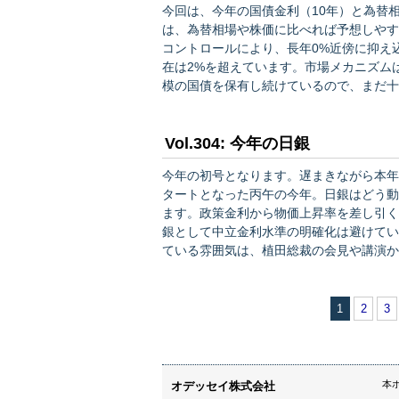
今回は、今年の国債金利（10年）と為替相場（ドル円）
は、為替相場や株価に比べれば予想しやす
コントロールにより、長年0%近傍に抑え
在は2%を超えています。市場メカニズム
模の国債を保有し続けているので、まだ十分とは言えな
長率」の予想値、「物価上昇率」の予想値
は、それぞれ0.5%、1.5～2.0%、0…
Vol.304: 今年の日銀
今年の初号となります。遅まきながら本年もよろしくお願い
タートとなった丙午の今年。日銀はどう動
ます。政策金利から物価上昇率を差し引く
銀として中立金利水準の明確化は避けてい
ている雰囲気は、植田総裁の会見や講演か
す。 問題は「何回か」「次回はいつか」です。いろいろなアナリストの予想をみましたが、何回かに
ついては1回ないし2回、次回のタイミン
1
2
3
本
オデッセイ株式会社