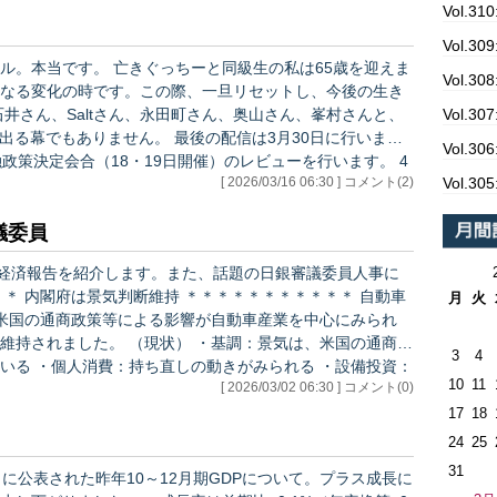
Vol.3
Vol.
と同級生の私は65歳を迎えま
Vol.
なる変化の時です。この際、一旦リセットし、今後の生き
Vol.
せん。 最後の配信は3月30日に行いま
Vol.3
政策決定会合（18・19日開催）のレビューを行います。 4
Vol.
[ 2026/03/16 06:30 ] コメント(2)
基本的に静かに見守ります。 それではまた来週。
審議委員
例経済報告を紹介します。また、話題の日銀審議委員人事に
月
火
米国の通商政策等による影響が自動車産業を中心にみられ
 ・基調：景気は、米国の通商政
3
4
いる ・個人消費：持ち直しの動きがみられる ・設備投資：
10
11
[ 2026/03/02 06:30 ] コメント(0)
含んでいる ・公共投資：底堅く推移している ・輸出：おお
17
18
24
25
31
に公表された昨年10～12月期GDPについて。プラス成長に