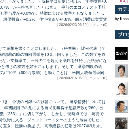
« 3月
は前期比+0.1%（年率換算+0.
-0.7%）から持ち直したとは言え、事前のエコノミスト予想
も寄与度が+0.0%で、特徴に欠ける数字ともなりました。
by Kona
、設備投資が+0.2%、住宅投資が+4.8%。個人消費は実質賃
[ 2026/02/23 06:30 ] コメント(0)
投資も今一歩。住宅投資は法改正に伴う振れによるもので
ことにしました。 （得票率） 比例代表（全
石破総裁の時の前回選挙を10％上回りました。この数字を政
たない支持率で、三分の二を超える議席を獲得した格好にな
気に10％（600万票弱）も動くことは、米国大統領選挙同
[ 2026/02/16 06:30 ] コメント(0)
果たしていることを示します。 こうした基本的な
の日銀への影響について。 選挙情勢については
、年初段階での党による自民党獲得予想議席数が260。公
数（233）」に切り下がり、しかし、現時点では「与党で
十分視野に入る、ジェットコースターのような展開でした。
 高市総裁の任期は2027年9月末。