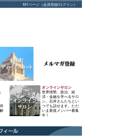
MYページ（会員登録/ログイン）
オンラインサロン
ュ
世界情勢、政治、経
済・金融を学べるサロ
ン。石井さんたちとい
停
つでも話せます。ただ
解
いま新規メンバー募集
中！