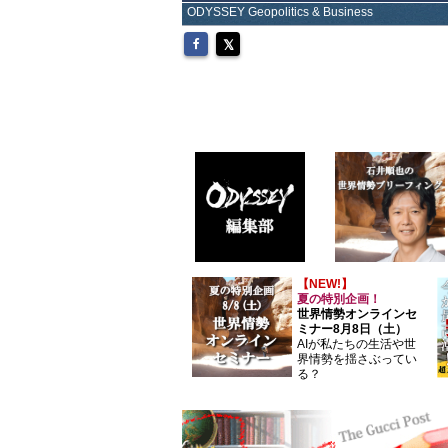
ODYSSEY Geopolitics & Business
【NEW!】
夏の特別企画！
世界情勢オンラインセ
ミナー8月8日（土）
AIが私たちの生活や世
界情勢を揺さぶってい
る？