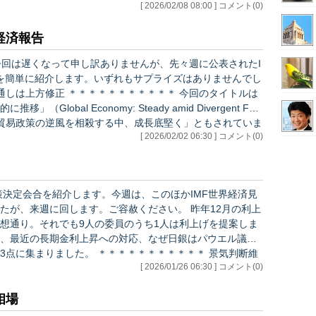
[ 2026/02/08 08:00 ] コメント(0)
裁の後任人事は、高市総裁が再任されれば高市総理に、されな
例経済報告
今回は遅くなって申し訳ありませんが、先々週に公表されたI
を簡単に紹介します。いずれもサプライズはありませんでし
obal Economy: Steady amid Divergent For
、貿易政策の逆風を相殺する中、成長底堅く」ともされていま
[ 2026/02/02 06:30 ] コメント(0)
内容です。 ・米国の関税政策の影響で経済の悪化が懸念されたが、昨年は意…
策決定会合を紹介します。今週は、このほかIMF世界経済見
週に回します。ご容赦ください。 昨年12月の利上
想通り。それでも9人の委員のうち1人は利上げを提案しま
、最近の長期金利上昇への対応、なぜ日銀はパウエル議長
＊＊＊＊＊＊＊＊＊＊＊ 景気判断維
[ 2026/01/26 06:30 ] コメント(0)
相場