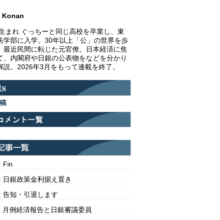
Konan
1年生まれ ぐっちーと同じ高校を卒業し、東
法学部に入学。30年以上「公」の世界を歩
、最近民間に転じた元官僚。日本経済に焦
て、内閣府や日銀の公表物をなどを分かり
解説。2026年3月をもって連載を終了。
稿
: Fin
313: 日銀政策金利据え置き
312: 告知・引退します
311: 月例経済報告と日銀審議委員