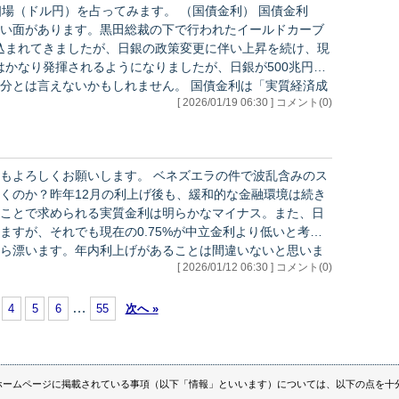
を占ってみます。 （国債金利） 国債金利
い面があります。黒田総裁の下で行われたイールドカーブ
込まれてきましたが、日銀の政策変更に伴い上昇を続け、現
はかなり発揮されるようになりましたが、日銀が500兆円規
いかもしれません。 国債金利は「実質経済成
[ 2026/01/19 06:30 ] コメント(0)
、「リスクプレミアム」の3つの合計値に収れんします。今
します。 ベネズエラの件で波乱含みのス
くのか？昨年12月の利上げ後も、緩和的な金融環境は続き
ことで求められる実質金利は明らかなマイナス。また、日
ますが、それでも現在の0.75%が中立金利より低いと考え
ら漂います。年内利上げがあることは間違いないと思いま
[ 2026/01/12 06:30 ] コメント(0)
グについ…
…
4
5
6
55
次へ »
ホームページに掲載されている事項（以下「情報」といいます）については、以下の点を十