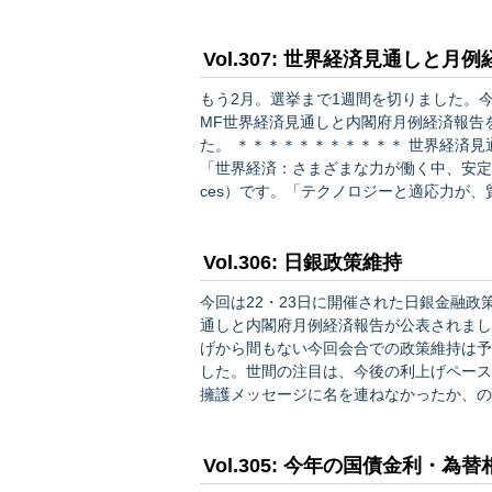
植田総裁の任期は2028年4月。植田総
ければ後任総裁・総理の判断に委ねられ…
Vol.307: 世界経済見通しと月
もう2月。選挙まで1週間を切りました。
MF世界経済見通しと内閣府月例経済報告
た。 ＊＊＊＊＊＊＊＊＊＊＊ 世界経済見通しは上方修正 ＊＊＊＊＊＊＊＊＊＊＊ 今回のタイトルは
「世界経済：さまざまな力が働く中、安定的に推移」（Gl
ces）です。「テクノロジーと適応力が
すが、以下が主な
Vol.306: 日銀政策維持
今回は22・23日に開催された日銀金融政
通しと内閣府月例経済報告が公表されましたが、来
げから間もない今回会合での政策維持は予
した。世間の注目は、今後の利上げペース
擁護メッセージに名を連ねなかったか、の3点に集まりました。 
持 ＊＊＊＊＊＊＊＊＊＊＊ 今回のように展望レポートがある回（1月、4月、7月、10月）とない回
（3月、6月、9月、12月）とで…
Vol.305: 今年の国債金利・為替