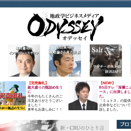
【完売御礼】
【NEW!】
超大盛りの瓶詰め生う
BS日テレ「深層ニ
に
ース」に出演しまし
今年のもたくさんのご
た。
注文ありがとうござい
「ミュトス」の提供
ました！
止命令などについて
来年もお楽しみに！！
説しました。