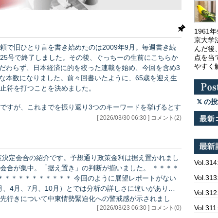
196
京大学
頼で旧ひとり言を書き始めたのは2009年9月。毎週書き続
んだ後
点を当
、225号で終了しました。その後、ぐっちーの生前にこちらか
やすく
こだわらず、日本経済に的を絞った連載を始め、今回を含め3
構な本数になりました。前々回書いたように、65歳を迎え生
止符を打つことを決めました。
の投
ですが、これまでを振り返り3つのキーワードを挙げるとす
ょうか。
[ 2026/03/30 06:30 ] コメント(2)
政策決定会合の紹介です。予想通り政策金利は据え置かれまし
Vol.314
が集中。「据え置き」の判断が揃いました。 ＊＊＊＊
Vol.
＊＊ 今回のように展望レポートがない
1月、4月、7月、10月）とでは分析の詳しさに違いがありま
Vol.
先行きについて中東情勢緊迫化への警戒感が示されまし
Vol.
[ 2026/03/23 06:30 ] コメント(0)
（現状） ・基調：一部に弱めの動き