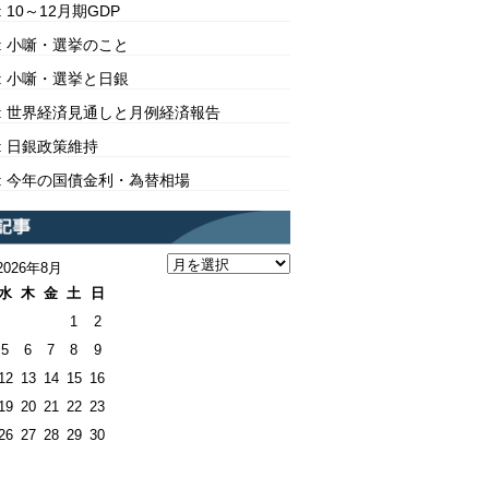
10: 10～12月期GDP
309: 小噺・選挙のこと
308: 小噺・選挙と日銀
307: 世界経済見通しと月例経済報告
06: 日銀政策維持
305: 今年の国債金利・為替相場
2026年8月
水
木
金
土
日
1
2
5
6
7
8
9
12
13
14
15
16
19
20
21
22
23
26
27
28
29
30