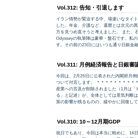
もみられるが、緩やかに回復している…
Vol.312: 告知・引退します
イラン情勢が緊迫する中、場違いなタイトル。本当です。 亡きぐっちー
した。年金、介護など、還暦とは次元の異
方を見つめ直そうと考えました。 また、石井さん、Saltさん、永田町さん、奥山さん、峯村さんと、
Odysseyの執筆陣は豪華・盤石です。私の出る幕でもありま
す。その前の23日にはいつも通り日銀金融
月以降は、時々Saltさんの尻を叩きますが（笑）、
…
Vol.311: 月例経済報告と日銀
今回は、2月25日に公表された内閣府月
ついて付言します。 ＊＊＊＊＊＊＊＊＊＊＊ 内閣府は景気判断維持 ＊＊＊＊＊＊＊＊＊＊＊ 自動車
産業への言及が削除されました（1月は「
る」と記述）が、全体としては景気判断は維持されました。 （現状）
策の影響が残るものの、緩やかに回復して
緩やかに持ち直している ・住宅建設：弱
むね横ばいとなっている （先行き…
Vol.310: 10～12月期GDP
祝日でもあり、今回は本当に軽めに、16日