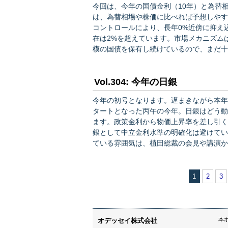
今回は、今年の国債金利（10年）と為替相場（ドル円）
は、為替相場や株価に比べれば予想しやす
コントロールにより、長年0%近傍に抑え
在は2%を超えています。市場メカニズム
模の国債を保有し続けているので、まだ十分とは言えな
長率」の予想値、「物価上昇率」の予想値
は、それぞれ0.5%、1.5～2.0%、0…
Vol.304: 今年の日銀
今年の初号となります。遅まきながら本年もよろしくお願い
タートとなった丙午の今年。日銀はどう動
ます。政策金利から物価上昇率を差し引く
銀として中立金利水準の明確化は避けてい
ている雰囲気は、植田総裁の会見や講演か
す。 問題は「何回か」「次回はいつか」です。いろいろなアナリストの予想をみましたが、何回かに
ついては1回ないし2回、次回のタイミン
1
2
3
本
オデッセイ株式会社