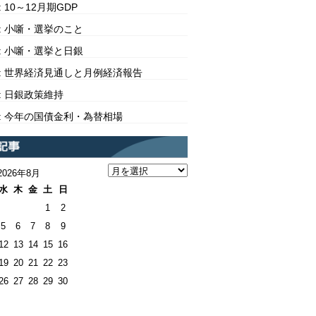
10: 10～12月期GDP
309: 小噺・選挙のこと
308: 小噺・選挙と日銀
307: 世界経済見通しと月例経済報告
06: 日銀政策維持
305: 今年の国債金利・為替相場
2026年8月
水
木
金
土
日
1
2
5
6
7
8
9
12
13
14
15
16
19
20
21
22
23
26
27
28
29
30