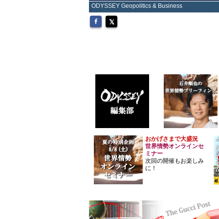
ODYSSEY Geopolitics & Business
おかげさまで大盛況
世界情勢オンラインセ
ミナー
次回の開催もお楽しみ
に！