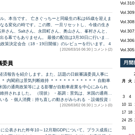
Vol.3
Vol.
と同級生の私は65歳を迎えま
Vol.
なる変化の時です。この際、一旦リセットし、今後の生き
Vol.
せん。 最後の配信は3月30日に行いま
Vol.3
政策決定会合（18・19日開催）のレビューを行います。 4
Vol.
[ 2026/03/16 06:30 ] コメント(2)
基本的に静かに見守ります。 それではまた来週。
審議委員
例経済報告を紹介します。また、話題の日銀審議委員人事に
月
火
米国の通商政策等による影響が自動車産業を中心にみられ
 ・基調：景気は、米国の通商政
3
4
いる ・個人消費：持ち直しの動きがみられる ・設備投資：
10
11
[ 2026/03/02 06:30 ] コメント(0)
含んでいる ・公共投資：底堅く推移している ・輸出：おお
17
18
24
25
31
に公表された昨年10～12月期GDPについて。プラス成長に