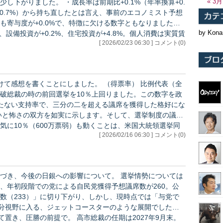
« 3月
は前期比+0.1%（年率換算+0.
-0.7%）から持ち直したとは言え、事前のエコノミスト予想
も寄与度が+0.0%で、特徴に欠ける数字ともなりました。
by Kona
、設備投資が+0.2%、住宅投資が+4.8%。個人消費は実質賃
[ 2026/02/23 06:30 ] コメント(0)
投資も今一歩。住宅投資は法改正に伴う振れによるもので
ことにしました。 （得票率） 比例代表（全
石破総裁の時の前回選挙を10％上回りました。この数字を政
たない支持率で、三分の二を超える議席を獲得した格好にな
気に10％（600万票弱）も動くことは、米国大統領選挙同
[ 2026/02/16 06:30 ] コメント(0)
果たしていることを示します。 こうした基本的な
の日銀への影響について。 選挙情勢については
、年初段階での党による自民党獲得予想議席数が260。公
数（233）」に切り下がり、しかし、現時点では「与党で
十分視野に入る、ジェットコースターのような展開でした。
 高市総裁の任期は2027年9月末。