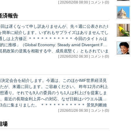
[ 2026/02/08 08:00 ] コメント(0)
裁の後任人事は、高市総裁が再任されれば高市総理に、されな
例経済報告
今回は遅くなって申し訳ありませんが、先々週に公表されたI
を簡単に紹介します。いずれもサプライズはありませんでし
obal Economy: Steady amid Divergent For
、貿易政策の逆風を相殺する中、成長底堅く」ともされていま
[ 2026/02/02 06:30 ] コメント(0)
内容です。 ・米国の関税政策の影響で経済の悪化が懸念されたが、昨年は意…
策決定会合を紹介します。今週は、このほかIMF世界経済見
週に回します。ご容赦ください。 昨年12月の利上
想通り。それでも9人の委員のうち1人は利上げを提案しま
、最近の長期金利上昇への対応、なぜ日銀はパウエル議長
＊＊＊＊＊＊＊＊＊＊＊ 景気判断維
[ 2026/01/26 06:30 ] コメント(0)
相場