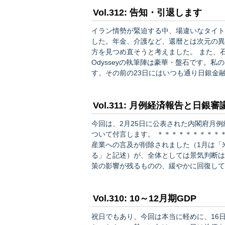
もみられるが、緩やかに回復している…
Vol.312: 告知・引退します
イラン情勢が緊迫する中、場違いなタイトル。本当です。 亡きぐっちー
した。年金、介護など、還暦とは次元の異
方を見つめ直そうと考えました。 また、石井さん、Saltさん、永田町さん、奥山さん、峯村さんと、
Odysseyの執筆陣は豪華・盤石です。私の出る幕でもありま
す。その前の23日にはいつも通り日銀金融
月以降は、時々Saltさんの尻を叩きますが（笑）、
…
Vol.311: 月例経済報告と日銀
今回は、2月25日に公表された内閣府月
ついて付言します。 ＊＊＊＊＊＊＊＊＊＊＊ 内閣府は景気判断維持 ＊＊＊＊＊＊＊＊＊＊＊ 自動車
産業への言及が削除されました（1月は「
る」と記述）が、全体としては景気判断は維持されました。 （現状）
策の影響が残るものの、緩やかに回復して
緩やかに持ち直している ・住宅建設：弱
むね横ばいとなっている （先行き…
Vol.310: 10～12月期GDP
祝日でもあり、今回は本当に軽めに、16日