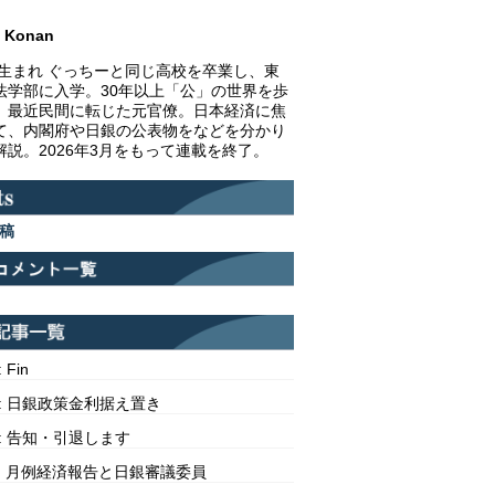
Konan
1年生まれ ぐっちーと同じ高校を卒業し、東
法学部に入学。30年以上「公」の世界を歩
、最近民間に転じた元官僚。日本経済に焦
て、内閣府や日銀の公表物をなどを分かり
解説。2026年3月をもって連載を終了。
稿
: Fin
313: 日銀政策金利据え置き
312: 告知・引退します
311: 月例経済報告と日銀審議委員