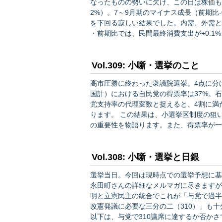
なったものの勢いに欠け、この日は株価も少し下がりました。 ・成長率
2%）。7～9月期のマイナス成長（前期比
を下回る寂しい結果でした。内需、外需と
・前期比では、民間最終消費支出が+0.1%
金マイナスが続く中で力強さを欠き、設備
す。公的需…
Vol.309: 小噺・選挙のこと
高市圧勝に終わった衆議院選挙。4点に分けて感想を書く
国計）における自民党の得票率は37%。
党支持率の代理変数と捉えると、4割に満
ります。 この結果は、小選挙区制度の狙いと怖さの双方を如実に示します。そして、選挙制度の議論
の重要性を物語ります。また、得票率が一
様、日本でも無党派層が選挙で極めて大事な役割を
ことを再認識させてくれた選挙でした。…
Vol.308: 小噺・選挙と日銀
選挙当日。今回は現時点での選挙予想に基づき、今後
永田町さんの詳細なメルマガに尽きますが
明と立憲民主の統合でこれが「与党で過半
改憲発議に必要な三分の二（310）」も
以下は、与党で310議席に達するか否かさて置き、圧勝の前提で。