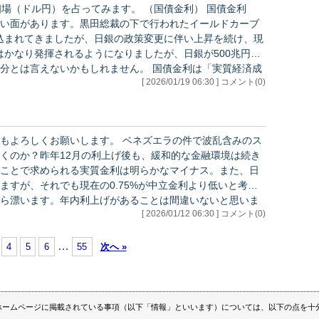
を占ってみます。 （国債金利） 国債金利
い面があります。黒田総裁の下で行われたイールドカーブ
込まれてきましたが、日銀の政策変更に伴い上昇を続け、現
はかなり発揮されるようになりましたが、日銀が500兆円規
いかもしれません。 国債金利は「実質経済成
[ 2026/01/19 06:30 ] コメント(0)
、「リスクプレミアム」の3つの合計値に収れんします。今
します。 ベネズエラの件で波乱含みのス
くのか？昨年12月の利上げ後も、緩和的な金融環境は続き
ことで求められる実質金利は明らかなマイナス。また、日
ますが、それでも現在の0.75%が中立金利より低いと考え
ら漂います。年内利上げがあることは間違いないと思いま
[ 2026/01/12 06:30 ] コメント(0)
グについ…
…
4
5
6
55
次へ »
ホームページに掲載されている事項（以下「情報」といいます）については、以下の点を十