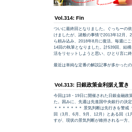
Vol.314: Fin
ついに最終回となりました。ぐっちーの依
けましたが、諸般の事情で2013年12月
ら頼み込み、2018年8月に復活。毎週に
14回の執筆となりました。計539回、結
活をリセットしようと思い、ひとり言に終
最近は単純な定番の解説記事が多かったの
れば、「不確実性」「分断」「信認」でし
今年…
Vol.313: 日銀政策金利据え置き
今回は18・19日に開催された日銀金融
た。因みに、先週は先進国中央銀行の決定会合
＊＊＊＊＊＊＊ 景気判断は先行きを警戒 ＊＊＊＊＊＊＊＊＊
回（3月、6月、9月、12月）とある回（
すが、現状の景気判断が維持される一方、
た。リスク要因も、先頭に中東情勢と原油価格が記されました。 