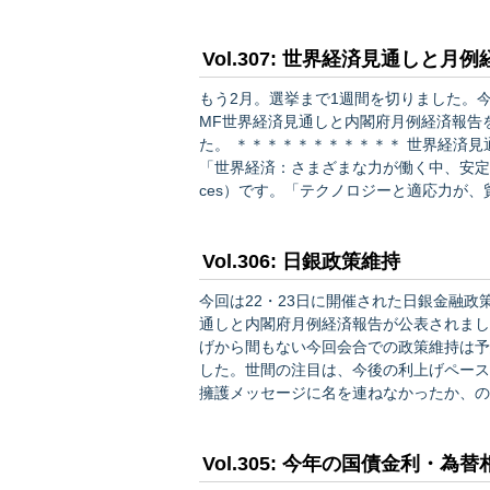
植田総裁の任期は2028年4月。植田総
ければ後任総裁・総理の判断に委ねられ…
Vol.307: 世界経済見通しと月
もう2月。選挙まで1週間を切りました。
MF世界経済見通しと内閣府月例経済報告
た。 ＊＊＊＊＊＊＊＊＊＊＊ 世界経済見通しは上方修正 ＊＊＊＊＊＊＊＊＊＊＊ 今回のタイトルは
「世界経済：さまざまな力が働く中、安定的に推移」（Gl
ces）です。「テクノロジーと適応力が
すが、以下が主な
Vol.306: 日銀政策維持
今回は22・23日に開催された日銀金融政
通しと内閣府月例経済報告が公表されましたが、来
げから間もない今回会合での政策維持は予
した。世間の注目は、今後の利上げペース
擁護メッセージに名を連ねなかったか、の3点に集まりました。 
持 ＊＊＊＊＊＊＊＊＊＊＊ 今回のように展望レポートがある回（1月、4月、7月、10月）とない回
（3月、6月、9月、12月）とで…
Vol.305: 今年の国債金利・為替