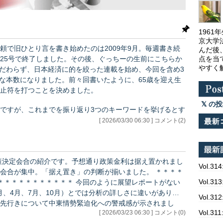
196
京大学
頼で旧ひとり言を書き始めたのは2009年9月。毎週書き続
んだ後
点を当
、225号で終了しました。その後、ぐっちーの生前にこちらか
やすく
こだわらず、日本経済に的を絞った連載を始め、今回を含め3
構な本数になりました。前々回書いたように、65歳を迎え生
止符を打つことを決めました。
の投
ですが、これまでを振り返り3つのキーワードを挙げるとす
ょうか。
[ 2026/03/30 06:30 ] コメント(2)
政策決定会合の紹介です。予想通り政策金利は据え置かれまし
Vol.314
が集中。「据え置き」の判断が揃いました。 ＊＊＊＊
Vol.
＊＊ 今回のように展望レポートがない
1月、4月、7月、10月）とでは分析の詳しさに違いがありま
Vol.
先行きについて中東情勢緊迫化への警戒感が示されまし
Vol.
[ 2026/03/23 06:30 ] コメント(0)
（現状） ・基調：一部に弱めの動き