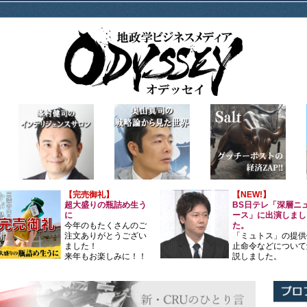
【完売御礼】
【NEW!】
超大盛りの瓶詰め生う
BS日テレ「深層ニ
に
ース」に出演しまし
今年のもたくさんのご
た。
注文ありがとうござい
「ミュトス」の提供
ました！
止命令などについて
来年もお楽しみに！！
説しました。