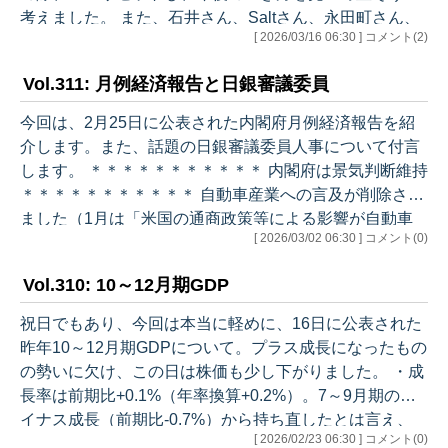
考えました。 また、石井さん、Saltさん、永田町さん、
[ 2026/03/16 06:30 ] コメント(2)
奥山さん、峯村さんと、Odysseyの執筆陣は豪華・盤石
です。私の出る幕でもありません。 最後の配信は3月30
Vol.311: 月例経済報告と日銀審議委員
日に行います。その前の23日にはいつも通り日銀金融政
策決定会合（18・19日開催）のレビューを行います。 4
今回は、2月25日に公表された内閣府月例経済報告を紹
月以降は、時々Saltさんの尻を叩きますが（笑）、基本
介します。また、話題の日銀審議委員人事について付言
的に静かに見守ります。 それではまた来週。…
します。 ＊＊＊＊＊＊＊＊＊＊＊ 内閣府は景気判断維持
＊＊＊＊＊＊＊＊＊＊＊ 自動車産業への言及が削除され
ました（1月は「米国の通商政策等による影響が自動車
[ 2026/03/02 06:30 ] コメント(0)
産業を中心にみられる」と記述）が、全体としては景気
判断は維持されました。 （現状） ・基調：景気は、米国
Vol.310: 10～12月期GDP
の通商政策の影響が残るものの、緩やかに回復している
・個人消費：持ち直しの動きがみられる ・設備投資：緩
祝日でもあり、今回は本当に軽めに、16日に公表された
やかに持ち直している ・住宅建設：弱含んでいる ・公共
昨年10～12月期GDPについて。プラス成長になったもの
投資：底堅く推移している ・輸出：おおむね横ばいとな
の勢いに欠け、この日は株価も少し下がりました。 ・成
っている （先行き…
長率は前期比+0.1%（年率換算+0.2%）。7～9月期のマ
イナス成長（前期比-0.7%）から持ち直したとは言え、
[ 2026/02/23 06:30 ] コメント(0)
事前のエコノミスト予想を下回る寂しい結果でした。内