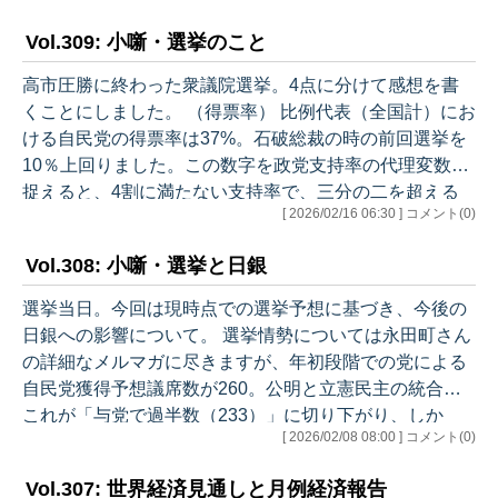
需、外需とも寄与度が+0.0%で、特徴に欠ける数字とも
Vol.309: 小噺・選挙のこと
なりました。 ・前期比では、民間最終消費支出が+0.
1%、設備投資が+0.2%、住宅投資が+4.8%。個人消費は
高市圧勝に終わった衆議院選挙。4点に分けて感想を書
実質賃金マイナスが続く中で力強さを欠き、設備投資も
くことにしました。 （得票率） 比例代表（全国計）にお
今一歩。住宅投資は法改正に伴う振れによるものです。
ける自民党の得票率は37%。石破総裁の時の前回選挙を
公的需…
10％上回りました。この数字を政党支持率の代理変数と
捉えると、4割に満たない支持率で、三分の二を超える
[ 2026/02/16 06:30 ] コメント(0)
議席を獲得した格好になります。 この結果は、小選挙区
制度の狙いと怖さの双方を如実に示します。そして、選
Vol.308: 小噺・選挙と日銀
挙制度の議論の重要性を物語ります。また、得票率が一
気に10％（600万票弱）も動くことは、米国大統領選挙
選挙当日。今回は現時点での選挙予想に基づき、今後の
同様、日本でも無党派層が選挙で極めて大事な役割を果
日銀への影響について。 選挙情勢については永田町さん
たしていることを示します。 こうした基本的なことを再
の詳細なメルマガに尽きますが、年初段階での党による
認識させてくれた選挙でした。…
自民党獲得予想議席数が260。公明と立憲民主の統合で
これが「与党で過半数（233）」に切り下がり、しか
[ 2026/02/08 08:00 ] コメント(0)
し、現時点では「与党で改憲発議に必要な三分の二（31
0）」も十分視野に入る、ジェットコースターのような
Vol.307: 世界経済見通しと月例経済報告
展開でした。以下は、与党で310議席に達するか否かさ