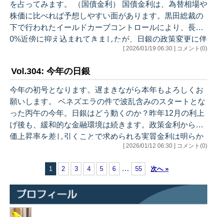
を占ってみます。 （国債金利） 国債金利は、為替相場や
ある回（1月、4月、7月、10月）とない回（3月、6月、9
株価に比べれば予想しやすい面があります。黒田総裁の
月、12月）とで…
下で行われたイールドカーブコントロールにより、長年
0%近傍に抑え込まれてきましたが、日銀の政策変更に伴
[ 2026/01/19 06:30 ] コメント(0)
い上昇を続け、現在は2%を超えています。市場メカニズ
ムはかなり発揮されるようになりましたが、日銀が500
Vol.304: 今年の日銀
兆円規模の国債を保有し続けているので、まだ十分とは
言えないかもしれません。 国債金利は「実質経済成長
今年の初号となります。遅まきながら本年もよろしくお
率」の予想値、「物価上昇率」の予想値、「リスクプレ
願いします。 ベネズエラの件で波乱含みのスタートとな
ミアム」の3つの合計値に収れんします。今は、それぞ
った丙午の今年。日銀はどう動くのか？昨年12月の利上
れ0.5%、1.5～2.0%、0…
げ後も、緩和的な金融環境は続きます。政策金利から物
価上昇率を差し引くことで求められる実質金利は明らか
[ 2026/01/12 06:30 ] コメント(0)
なマイナス。また、日銀として中立金利水準の明確化は
避けていますが、それでも現在の0.75%が中立金利より
…
1
2
3
4
5
6
55
次へ »
低いと考えている雰囲気は、植田総裁の会見や講演から
漂います。年内利上げがあることは間違いないと思いま
す。 問題は「何回か」「次回はいつか」です。いろいろ
なアナリストの予想をみましたが、何回かについては1