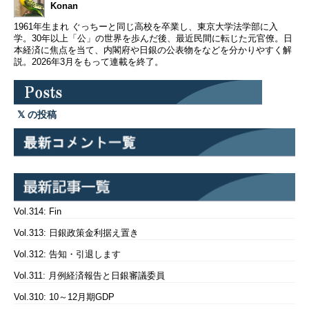
回ないし2回、次回のタイミングについ…
Konan
1961年生まれ ぐっちーと同じ高校を卒業し、東京大学法学部に入
学。30年以上「公」の世界を歩んだ後、最近民間に転じた元官僚。日
本経済に焦点を当て、内閣府や日銀の公表物をなどを分かりやすく解
説。2026年3月をもって連載を終了。
の投稿
Vol.314: Fin
Vol.313: 日銀政策金利据え置き
Vol.312: 告知・引退します
Vol.311: 月例経済報告と日銀審議委員
Vol.310: 10～12月期GDP