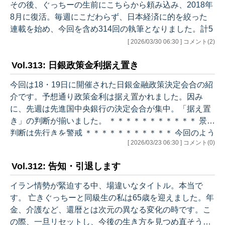
その後、ぐっちーの生前にこちらから頼み込み、2018年
8月に復活。毎週にこだわらず、日本経済に的を絞った
連載を始め、今回を含め314回の執筆となりました。計5
39回、結構な本数になりました。前々回書いたように、
[ 2026/03/30 06:30 ] コメント(2)
65歳を迎え生活をリセットしようと思い、ひとり言に終
Vol.313: 日銀政策金利据え置き
止符を打つことを決めました。
今回は18・19日に開催された日銀金融政策決定会合の紹
最近は単純な定番の解説記事が多かったのですが、これ
介です。予想通り政策金利は据え置かれました。因み
までを振り返り3つのキーワードを挙げるとすれば、
に、先週は先進国中央銀行の決定会合が集中。「据え置
「不確実性」「分断」「信認」でしょうか。
き」の判断が揃いました。 ＊＊＊＊＊＊＊＊＊＊＊ 景気
今年…
判断は先行きを警戒 ＊＊＊＊＊＊＊＊＊＊＊ 今回のよう
[ 2026/03/23 06:30 ] コメント(0)
に展望レポートがない回（3月、6月、9月、12月）とあ
る回（1月、4月、7月、10月）とでは分析の詳しさに違
Vol.312: 告知・引退します
いがありますが、現状の景気判断が維持される一方、先
行きについて中東情勢緊迫化への警戒感が示されまし
イラン情勢が緊迫する中、場違いなタイトル。本当で
た。リスク要因も、先頭に中東情勢と原油価格が記され
す。 亡きぐっちーと同級生の私は65歳を迎えました。年
ました。 （現状） ・基調：一部に弱めの動きもみられる
金、介護など、還暦とは次元の異なる変化の時です。こ
が、緩やかに回復している…
の際、一旦リセットし、今後の生き方を見つめ直そうと