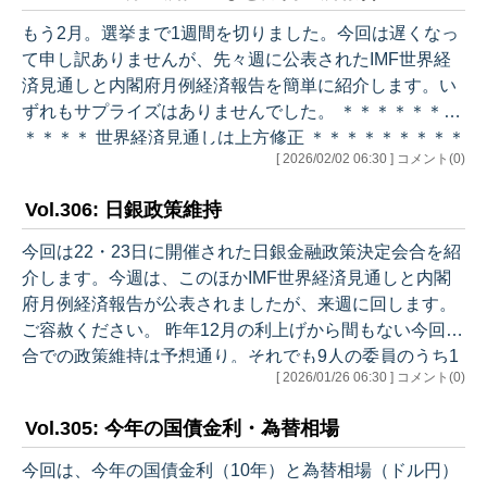
て置き、圧勝の前提で。 高市総裁の任期は2027年9月
もう2月。選挙まで1週間を切りました。今回は遅くなっ
末。植田総裁の任期は2028年4月。植田総裁の後任人事
て申し訳ありませんが、先々週に公表されたIMF世界経
は、高市総裁が再任されれば高市総理に、されなければ
済見通しと内閣府月例経済報告を簡単に紹介します。い
後任総裁・総理の判断に委ねられ…
ずれもサプライズはありませんでした。 ＊＊＊＊＊＊＊
＊＊＊＊ 世界経済見通しは上方修正 ＊＊＊＊＊＊＊＊＊
[ 2026/02/02 06:30 ] コメント(0)
＊＊ 今回のタイトルは「世界経済：さまざまな力が働く
中、安定的に推移」（Global Economy: Steady amid Div
Vol.306: 日銀政策維持
ergent Forces）です。「テクノロジーと適応力が、貿易
政策の逆風を相殺する中、成長底堅く」ともされていま
今回は22・23日に開催された日銀金融政策決定会合を紹
すが、以下が主な内容です。 ・米国の関税政策の影響で
介します。今週は、このほかIMF世界経済見通しと内閣
経済の悪化が懸念されたが、昨年は意…
府月例経済報告が公表されましたが、来週に回します。
ご容赦ください。 昨年12月の利上げから間もない今回会
合での政策維持は予想通り。それでも9人の委員のうち1
[ 2026/01/26 06:30 ] コメント(0)
人は利上げを提案しました。世間の注目は、今後の利上
げペース、最近の長期金利上昇への対応、なぜ日銀はパ
Vol.305: 今年の国債金利・為替相場
ウエル議長擁護メッセージに名を連ねなかったか、の3
点に集まりました。 ＊＊＊＊＊＊＊＊＊＊＊ 景気判断維
今回は、今年の国債金利（10年）と為替相場（ドル円）
持 ＊＊＊＊＊＊＊＊＊＊＊ 今回のように展望レポートが