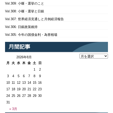
Vol.309: 小噺・選挙のこと
Vol.308: 小噺・選挙と日銀
Vol.307: 世界経済見通しと月例経済報告
Vol.306: 日銀政策維持
Vol.305: 今年の国債金利・為替相場
2026年8月
月
火
水
木
金
土
日
1
2
3
4
5
6
7
8
9
10
11
12
13
14
15
16
17
18
19
20
21
22
23
24
25
26
27
28
29
30
31
« 3月