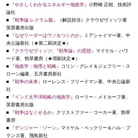
■
『やさしくわかるエネルギー地政学』
小野崎 正樹、技術評
論社
■
『戦争論 レクラム版』
（解説担当）クラウゼヴィッツ著
芙蓉書房出版
■
『なぜリーダーはウソをつくのか』
ミアシャイマー著、中
央公論新社（★第二刷決定★）
■
『クラウゼヴィッツ: 『戦争論』の思想』
マイケル・ハワ
ード著、勁草書房（★増刷決定★）
■
『地政学：地理と戦略』
コリン・グレイ＆ジェフリー・ス
ローン編著、五月書房新社
■
『戦争の未来』
ローレンス・フリードマン著、中央公論新
社
■
『インド太平洋戦略の地政学』
ローリー・メドカーフ著、
芙蓉書房出版
■
『戦争はなくせるか』
クリストファー・コーカー著、勁草
書房
■
『デンジャー・ゾーン』
マイケル・ベックリー＆ハル・ブ
ランズ著、飛鳥新社