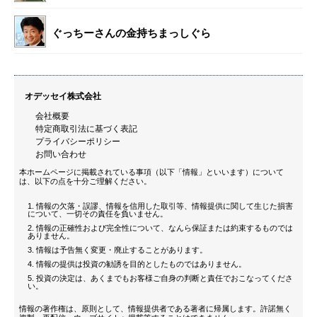
ぐっちーさんの金持ちまっしぐら
オデッセイ株式会社
会社概要
特定商取引法に基づく表記
プライバシーポリシー
お問い合わせ
本ホームページに掲載されている事項（以下「情報」といいます）について
は、以下の点を十分ご理解ください。
情報の欠落・誤謬、情報を信用した取引等、情報提供に関して生じた損害
について、一切その責任を負いません。
情報の正確性および完全性について、なんら保証または約束するものでは
ありません。
情報は予告無く変更・廃止することがあります。
情報の提供は投資の勧誘を目的としたものではありません。
投資の決定は、あくまでもお客様ご自身の判断と責任でおこなってくださ
い。
情報の著作権は、原則として、情報提供者である著者に帰属します。許諾無く