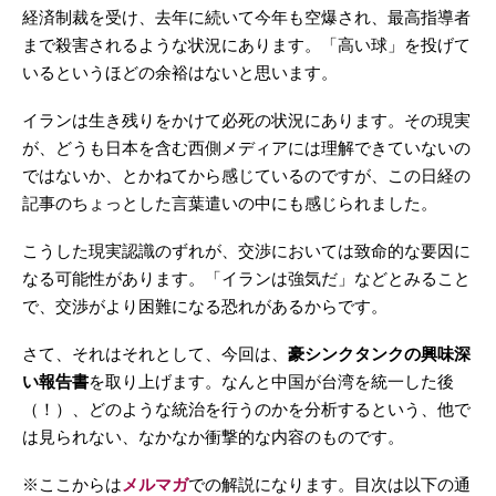
経済制裁を受け、去年に続いて今年も空爆され、最高指導者
まで殺害されるような状況にあります。「高い球」を投げて
いるというほどの余裕はないと思います。
イランは生き残りをかけて必死の状況にあります。その現実
が、どうも日本を含む西側メディアには理解できていないの
ではないか、とかねてから感じているのですが、この日経の
記事のちょっとした言葉遣いの中にも感じられました。
こうした現実認識のずれが、交渉においては致命的な要因に
なる可能性があります。「イランは強気だ」などとみること
で、交渉がより困難になる恐れがあるからです。
さて、それはそれとして、今回は、
豪シンクタンクの興味深
い報告書
を取り上げます。なんと中国が台湾を統一した後
（！）、どのような統治を行うのかを分析するという、他で
は見られない、なかなか衝撃的な内容のものです。
※ここからは
メルマガ
での解説になります。目次は以下の通