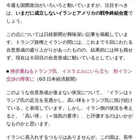
今週も国際政治がいろいろと動いていますが、注目すべき
は、
いまだに成立しないイランとアメリカの戦争終結合意
で
しょう。
この点については日経新聞が興味深い記事を掲載していま
す。トランプ政権とイランの間には、これまで５回にわたる
合意形成の盛り上がりがあったものの、結果的には何も残せ
ず、現在は６回目の合意形成に動いているとしています。
■
挫折重ねるトランプ氏、イスラエルにいら立ち 対イラン
交渉の障害に
（6/3 日本経済新聞）
このような合意形成が進まない状況について、「イランはト
ランプ氏の足元を見透かし、高い球をトランプ氏に投げ続け
ている」と表現しています。しかし、イラン側の状況を考え
ると、「高い球」（＝強気の要求）、と評価するのはいかが
なものかと思います。
イランに肩入れするつもりはありませんが、この国は、長年