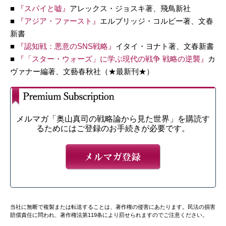
■
『スパイと嘘』
アレックス・ジョスキ著、飛鳥新社
■
『アジア・ファースト』
エルブリッジ・コルビー著、文春
新書
■
『認知戦：悪意のSNS戦略』
イタイ・ヨナト著、文春新書
■
『「スター・ウォーズ」
に学ぶ現代の戦争 戦略の逆襲』
カ
ヴァナー編著、文藝春秋社（★最新刊★）
メルマガ「奥山真司の戦略論から見た世界」を購読す
るためにはご登録のお手続きが必要です。
当社に無断で複製または転送することは、著作権の侵害にあたります。民法の損害
賠償責任に問われ、著作権法第119条により罰せられますのでご注意ください。