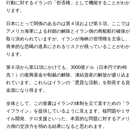
行動に対するイランの「拒否権」として機能することがわか
ります。
日本にとって関係のあるのは第４項および第５項。ここでは
アメリカ海軍による封鎖の解除とイラン側の商船航行確保が
取り決められていますが、イランが海峡の管理権を主張し、
将来的な恐喝の道具にされるリスクが残っていることがわか
ります。
第６項から第11項にかけても、3000億ドル（日本円で約48
兆！）の復興基金や制裁の解除、凍結資産の解放が盛り込ま
れています。これらはイランの「悪質な活動」を助長する資
金源になり得ます。
全体として、この覚書はイランの体制を立て直すための「ラ
イフライン」を提供しているように見えます。核問題やミサ
イル開発、テロ支援といった、本質的な問題に対するアメリ
カ側の交渉力を弱める結果になると思われます。