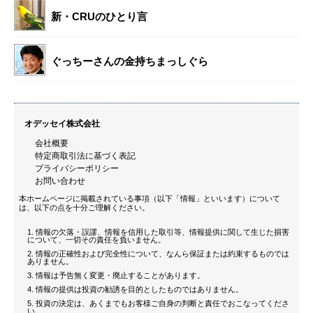
新・CRUのひとり言
ぐっちーさんの金持ちまっしぐら
オデッセイ株式会社
会社概要
特定商取引法に基づく表記
プライバシーポリシー
お問い合わせ
本ホームページに掲載されている事項（以下「情報」といいます）について
は、以下の点を十分ご理解ください。
情報の欠落・誤謬、情報を信用した取引等、情報提供に関して生じた損害
について、一切その責任を負いません。
情報の正確性および完全性について、なんら保証または約束するものでは
ありません。
情報は予告無く変更・廃止することがあります。
情報の提供は投資の勧誘を目的としたものではありません。
投資の決定は、あくまでもお客様ご自身の判断と責任でおこなってくださ
い。