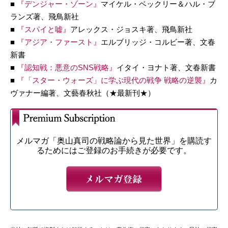
■
『デンジャー・ゾーン』
マイケル・ベックリー＆ハル・ブ
ランズ著、飛鳥新社
■
『スパイと嘘』
アレックス・ジョスキ著、飛鳥新社
■
『アジア・ファースト』
エルブリッジ・コルビー著、文春
新書
■
『認知戦：悪意のSNS戦略』
イタイ・ヨナト著、文春新書
■
『「スター・ウォーズ」
に学ぶ現代の戦争 戦略の逆襲』
カ
ヴァナー編著、文藝春秋社（★最新刊★）
メルマガ「奥山真司の戦略論から見た世界」を購読す
るためにはご登録のお手続きが必要です。