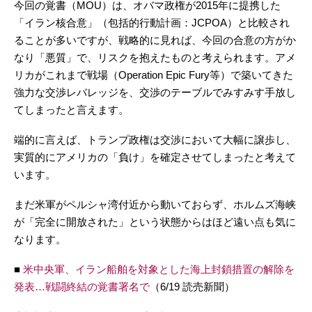
今回の覚書（MOU）は、オバマ政権が2015年に提携した
「イラン核合意」（包括的行動計画：JCPOA）と比較され
ることが多いですが、戦略的に見れば、今回の合意の方がか
なり「悪質」で、リスクを抱えたものと考えられます。アメ
リカがこれまで戦場（Operation Epic Fury等）で築いてきた
強力な交渉レバレッジを、交渉のテーブルでみすみす手放し
てしまったと言えます。
端的に言えば、トランプ政権は交渉において大幅に譲歩し、
実質的にアメリカの「負け」を確定させてしまったと考えて
います。
まだ米軍がペルシャ湾付近から動いておらず、ホルムズ海峡
が「完全に開放された」という状態からはほど遠い点も気に
なります。
■
米中央軍、イラン船舶を対象とした海上封鎖措置の解除を
発表…戦闘終結の覚書署名で
（6/19 読売新聞）