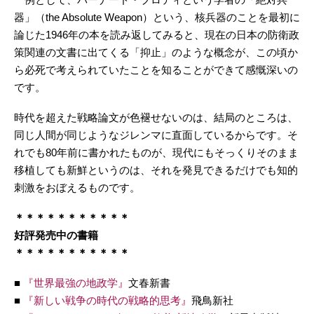
器」（the Absolute Weapon）という、核兵器のことを最初に
論じた1946年の本を読み返してみると、現在の日本の防衛政
策関連の文書に出てくる「抑止」のような概念が、この頃か
ら必死で考えられていたことを知ることができて感慨深いの
です。
時代を超えた戦略論文が色褪せないのは、結局のところは、
同じ人間が同じようなジレンマに直面しているからです。そ
れでも80年前に書かれたものが、現代にもそっくりそのまま
移植しても新鮮というのは、それを発見できるだけでも知的
刺激をおぼえるものです。
＊＊＊＊＊＊＊＊＊＊＊
好評発売中の書籍
＊＊＊＊＊＊＊＊＊＊＊
■
『世界最強の地政学』
文春新書
■
『新しい戦争の時代の戦略的思考』
飛鳥新社