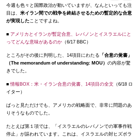
今週も色々と国際政治が動いていますが、なんといっても注
目は、
米イラン間での戦争を終結させるための暫定的な合意
が実現した
ことですよね。
■
アメリカとイランが暫定合意、レバノンとイスラエルにと
ってどんな意味があるのか
（6/17 BBC）
ところがその後に判明した、14項目にわたる
「合意の覚書」
（The memorandum of understanding: MOU）
の内容が驚
きでした。
■
情報BOX：米・イラン合意の覚書、14項目の全文
（6/18 ロ
イター）
ぱっと見ただけでも、アメリカの戦略面で、非常に問題のあ
りそうなものでした。
たとえば第１項では、「イスラエルのレバノンでの軍事作戦
停止」が謳われています。これは、イスラエルの対ヒズボラ