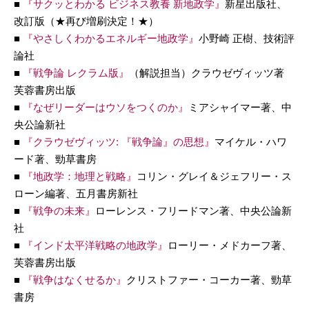
■
『サクッとわかる ビジネス教養 新地政学』
新星出版社、
改訂版（★再び増刷決定！★）
■
『やさしくわかるエネルギー地政学』
小野崎 正樹、技術評
論社
■
『戦争論 レクラム版』
（解説担当）クラウゼヴィッツ著
芙蓉書房出版
■
『なぜリーダーはウソをつくのか』
ミアシャイマー著、中
央公論新社
■
『クラウゼヴィッツ: 『戦争論』の思想』
マイケル・ハワ
ード著、勁草書房
■
『地政学：地理と戦略』
コリン・グレイ＆ジェフリー・ス
ローン編著、五月書房新社
■
『戦争の未来』
ローレンス・フリードマン著、中央公論新
社
■
『インド太平洋戦略の地政学』
ローリー・メドカーフ著、
芙蓉書房出版
■
『戦争はなくせるか』
クリストファー・コーカー著、勁草
書房