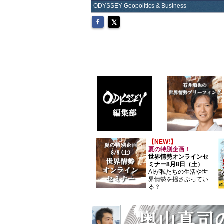
ODYSSEY Geopolitics & Business
【NEW!】
夏の特別企画！
世界情勢オンラインセ
ミナー8月8日（土）
AIが私たちの生活や世
界情勢を揺さぶってい
る？