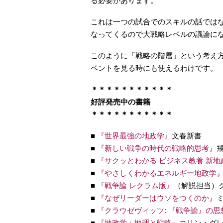
る必要があります。
これは一つの試合でのスキルの話では
なってくるので大戦略レベルの議論に
このように「戦略の階層」という考え
ベントを見る時にも使えるわけです。
＊＊＊＊＊＊＊＊＊＊＊
好評発売中の書籍
＊＊＊＊＊＊＊＊＊＊＊
■
『世界最強の地政学』
文春新書
■
『新しい戦争の時代の戦略的思考』
■
『サクッとわかる ビジネス教養 新地
■
『やさしくわかるエネルギー地政学
■
『戦争論 レクラム版』
（解説担当）
■
『なぜリーダーはウソをつくのか』
■
『クラウゼヴィッツ: 『戦争論』の思
■
『地政学：地理と戦略』
コリン・グ