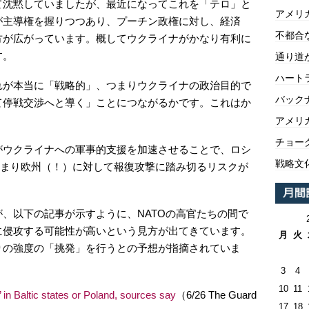
て沈黙していましたが、最近になってこれを「テロ」と
アメリ
が主導権を握りつつあり、プーチン政権に対し、経済
不都合
方が広がっています。概してウクライナがかなり有利に
す。
通り道
ハートラ
れが本当に「戦略的」、つまりウクライナの政治目的で
バックナ
て停戦交渉へと導く」ことにつながるかです。これはか
アメリ
チョー
がウクライナへの軍事的支援を加速させることで、ロシ
戦略文
つまり欧州（！）に対して報復攻撃に踏み切るリスクが
、以下の記事が示すように、NATOの高官たちの間で
に侵攻する可能性が高いという見方が出てきています。
月
火
りの強度の「挑発」を行うとの予想が指摘されていま
3
4
10
11
 in Baltic states or Poland, sources say
（6/26 The Guard
17
18