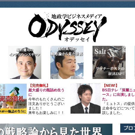
【完売御礼】
【NEW!】
超大盛りの瓶詰め生う
BS日テレ「深層ニ
に
ース」に出演しまし
今年のもたくさんのご
た。
注文ありがとうござい
「ミュトス」の提供
ました！
止命令などについて
来年もお楽しみに！！
説しました。