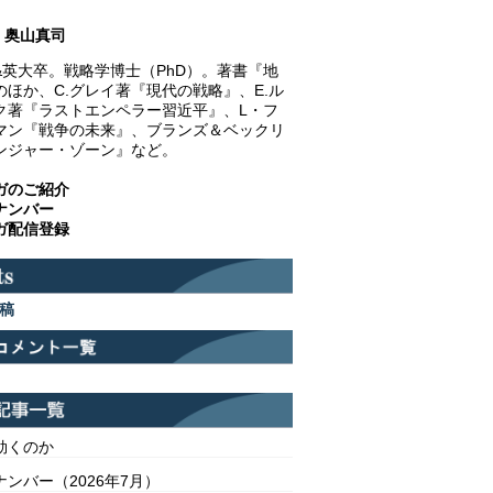
奥山真司
&英大卒。戦略学博士（PhD）。著書『地
のほか、C.グレイ著『現代の戦略』、E.ル
ク著『ラストエンペラー習近平』、L・フ
マン『戦争の未来』、ブランズ＆ベックリ
ンジャー・ゾーン』など。
ガのご紹介
ナンバー
ガ配信登録
稿
効くのか
ンバー（2026年7月）