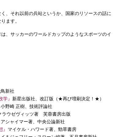
なく、それ以前の兵站というか、国家のリソースの話に
なります。
方は、サッカーのワールドカップのようなスポーツのイ
飛鳥新社
政学』
新星出版社、改訂版（★再び増刷決定！★）
』
小野崎 正樹、技術評論社
クラウゼヴィッツ著 芙蓉書房出版
ミアシャイマー著、中央公論新社
想』
マイケル・ハワード著、勁草書房
レイ＆ジェフリー・スローン編著、五月書房新社