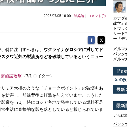
2026/07/05 18:00 |
戦略論
|
コメント(0)
カナダ
政学』
トワッ
リード
ー『デ
メルマ
が、特に注目すべきは、
ウクライナがロシアに対してド
バック
モスクワ近郊の製油所などを破壊している
というニュー
メルマ
軍需施設攻撃
（7/1 ロイター）
の投
クリミア大橋のような「チョークポイント」の破壊もあ
）を妨害し、前線背後に打撃を与えています。こうした
な影響を与え、特にロシア各地で発生している燃料不足
日常生活に直接的な影を落としていると報じられていま
デモは
バックナ