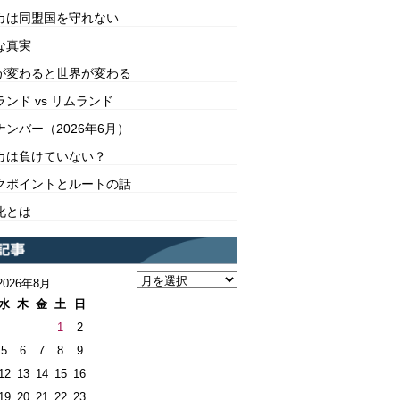
カは同盟国を守れない
な真実
が変わると世界が変わる
ンド vs リムランド
ンバー（2026年6月）
カは負けていない？
クポイントとルートの話
化とは
2026年8月
水
木
金
土
日
1
2
5
6
7
8
9
12
13
14
15
16
19
20
21
22
23