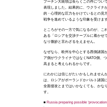
プーチン大統領は長らくこの件につい
表現しました。結果的に、ウクライナ
的・心理的な圧力をかけているとの見
戦争を進めているような印象を受けま
ところがその一方で気になるのが、こ
ある「ロシアを交渉テーブルに着かせ
なり微妙と言わざるをえません。
なぜなら、欧州を中心とする西側諸国
ア側がウクライナではなくNATO側、
高まると考えられるからです。
にわかには信じがたいかもしれませんが
は、ロシアがポーランドかバルト諸国
全面侵攻とまではいかなくても、かな
す。
■
Russia preparing possible ‘provocation’