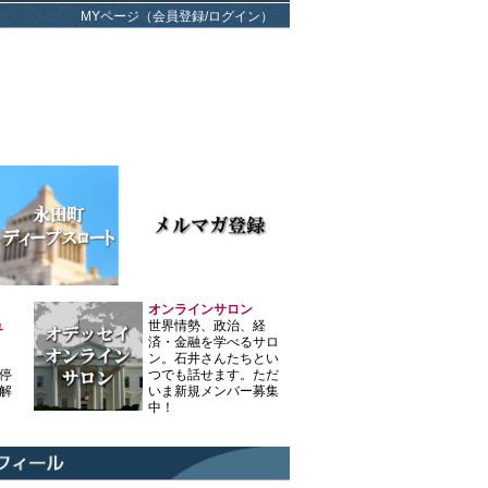
MYページ（会員登録/ログイン）
オンラインサロン
ュ
世界情勢、政治、経
済・金融を学べるサロ
ン。石井さんたちとい
停
つでも話せます。ただ
解
いま新規メンバー募集
中！