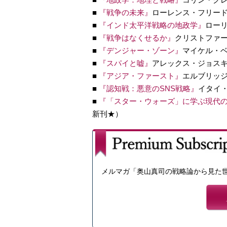
■
『戦争の未来』
ローレンス・フリー
■
『インド太平洋戦略の地政学』
ロー
■
『戦争はなくせるか』
クリストファ
■
『デンジャー・ゾーン』
マイケル・
■
『スパイと嘘』
アレックス・ジョス
■
『アジア・ファースト』
エルブリッ
■
『認知戦：悪意のSNS戦略』
イタイ
■
『「スター・ウォーズ」
に学ぶ現代の
新刊★）
メルマガ「奥山真司の戦略論から見た