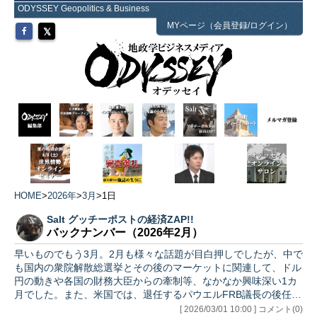
ODYSSEY Geopolitics & Business
MYページ（会員登録/ログイン）
HOME
>
2026年
>
3月
>
1日
Salt グッチーポストの経済ZAP!!
バックナンバー（2026年2月）
早いものでもう3月。2月も様々な話題が目白押しでしたが、中で
も国内の衆院解散総選挙とその後のマーケットに関連して、ドル
円の動きや各国の財務大臣からの牽制等、なかなか興味深い1カ
月でした。また、米国では、退任するパウエルFRB議長の後任が
決ま…
[ 2026/03/01 10:00 ] コメント(0)