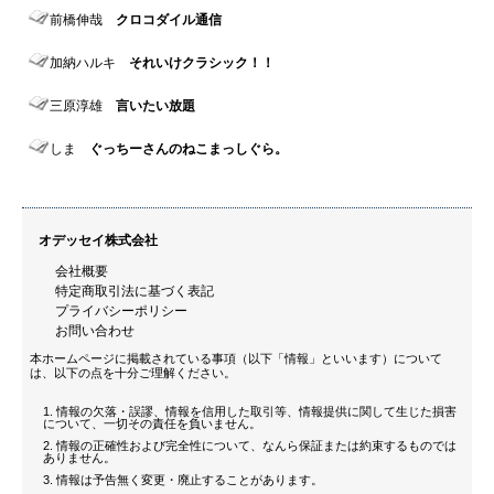
前橋伸哉
クロコダイル通信
加納ハルキ
それいけクラシック！！
三原淳雄
言いたい放題
しま
ぐっちーさんのねこまっしぐら。
オデッセイ株式会社
会社概要
特定商取引法に基づく表記
プライバシーポリシー
お問い合わせ
本ホームページに掲載されている事項（以下「情報」といいます）について
は、以下の点を十分ご理解ください。
情報の欠落・誤謬、情報を信用した取引等、情報提供に関して生じた損害
について、一切その責任を負いません。
情報の正確性および完全性について、なんら保証または約束するものでは
ありません。
情報は予告無く変更・廃止することがあります。