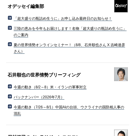
オデッセイ編集部
「超大盛りの瓶詰め生うに」お申し込み最終日のお知らせ！
三陸の恵みを今年もお届けします！名物「超大盛りの瓶詰め生うに」
のご案内
夏の世界情勢オンラインセミナー！（8/8、石井順也さん X 吉崎達彦
さん）
石井順也の世界情勢ブリーフィング
今週の動き（8/2～8）米・イランの軍事対立
バックナンバー（2026年7月）
今週の動き（7/26～8/1）中国AIの台頭、ウクライナの国防相人事の
混乱