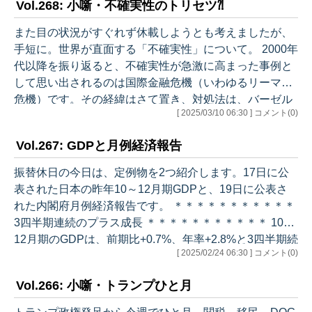
Vol.268: 小噺・不確実性のトリセツ⁈
持。リスク要因の指摘内容については、「各国の通商政
策等の動きやその影響を受けた」との一言が追加されま
また目の状況がすぐれず休載しようとも考えましたが、
した。 （現状） ・基調：一部に弱めの動きもみられる
手短に。世界が直面する「不確実性」について。 2000年
が、緩やかに回復している ・個人消費：物価上昇の影響
代以降を振り返ると、不確実性が急激に高まった事例と
などがみられるもの…
して思い出されるのは国際金融危機（いわゆるリーマン
危機）です。その経緯はさて置き、対処法は、バーゼル
[ 2025/03/10 06:30 ] コメント(0)
3を通じて金融機関の資本と流動性の増強を図るという
直接的な対応と、証券化商品やデリバティブ取引に関す
Vol.267: GDPと月例経済報告
る市場の不透明性の解消の組み合わせでした。「実弾」
＋「情報」がカギだったと言えそうです。 次に世界を襲
振替休日の今日は、定例物を2つ紹介します。17日に公
った大きな不確実性はコロナ禍。今となってはどうして
表された日本の昨年10～12月期GDPと、19日に公表さ
これが収束したのか判然としない面がありますが、ウィ
れた内閣府月例経済報告です。 ＊＊＊＊＊＊＊＊＊＊＊
ルス自体の弱毒化、ワクチン、（初期段階…
3四半期連続のプラス成長 ＊＊＊＊＊＊＊＊＊＊＊ 10～
12月期のGDPは、前期比+0.7%、年率+2.8%と3四半期続
[ 2025/02/24 06:30 ] コメント(0)
けてプラス成長となりました。寄与度は内需-0.1%、外
需+0.7%と外需主導です。 内需では、民間最終消費支出
Vol.266: 小噺・トランプひと月
が前期比+0.1%（寄与度+0.1%）と3四半期連続のプラス
成長。このほか、設備投資が前期比＋0.5％（寄与度+0.