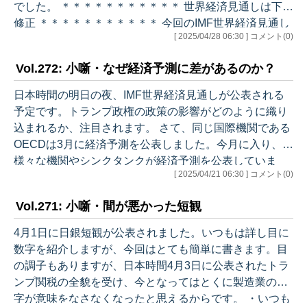
でした。 ＊＊＊＊＊＊＊＊＊＊＊ 世界経済見通しは下方
修正 ＊＊＊＊＊＊＊＊＊＊＊ 今回のIMF世界経済見通し
[ 2025/04/28 06:30 ] コメント(0)
は、トランプ政権の政策が不確実な中、どのような想定
でどのような分析を行うか、注目されました。 いつもは
Vol.272: 小噺・なぜ経済予測に差があるのか？
少し詳細に計数に触れますが、今回は簡潔にポイントを
お伝えします。 ・普段は様々な情報を勘案してベースラ
日本時間の明日の夜、IMF世界経済見通しが公表される
インシナリオを提示するが、今回は余りに不確実性が大
予定です。トランプ政権の政策の影響がどのように織り
きいため、「参照予測」として提示された。 ・とりあえ
込まれるか、注目されます。 さて、同じ国際機関である
ず4月4日時点で…
OECDは3月に経済予測を公表しました。今月に入り、
様々な機関やシンクタンクが経済予測を公表していま
[ 2025/04/21 06:30 ] コメント(0)
す。トランプ政権の政策は景気にマイナスの影響を与え
るとの見方は揃っていますが、影響の大きさに関しては
Vol.271: 小噺・間が悪かった短観
結構な幅があります。なぜそうした違いが生じるか、簡
単に整理します。 １．前提の違い OECDの場合、3月に
4月1日に日銀短観が公表されました。いつもは詳し目に
予測を公表したので、当然4月2日以降に実際に起きたこ
数字を紹介しますが、今回はとても簡単に書きます。目
とを全て見通せた訳ではありません。それでも結構な確
の調子もありますが、日本時間4月3日に公表されたトラ
度で当てたと感心していますが、4月…
ンプ関税の全貌を受け、今となってはとくに製造業の数
字が意味をなさなくなったと思えるからです。 ・いつも