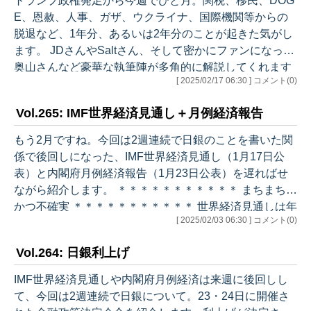
トランプ政権発足から今週でひと月。関税、移民、DOG
1%）、住宅投資が前期比+0.1%（寄与度+0.0%）、公的
E、恩赦、人事、ガザ、ウクライナ、国際機関等からの
需要が前期比+0.1%（寄…
脱退など、1年分、あるいは2年分のことが起きた気がし
ます。 JDさんやSaltさん、そして密かにファンになった
奥山さんなど豪華な執筆陣が多角的に解説してくれます
[ 2025/02/17 06:30 ] コメント(0)
が、毎日マーケットの動きを見ていて、逆説的にトラン
プ不感症になり始めた印象を受けています。 トランプ大
Vol.265: IMF世界経済見通し＋月例経済報告
統領の政策のうち、とくに関税、移民、税制はマーケッ
トに大きな影響を与えます。そして当初は、例えばカナ
もう2月ですね。今回は2週連続で日銀のことを書いた関
ダやメキシコへの関税賦課とその一時凍結のようなニュ
係で後回しになった、IMF世界経済見通し（1月17日公
ースにマーケットは敏感に反応しました。 しかし、余り
表）と内閣府月例経済報告（1月23日公表）を遅ればせ
にも追うものが多く、全容が見…
ながら紹介します。 ＊＊＊＊＊＊＊＊＊＊＊ まちまち、
かつ不確実 ＊＊＊＊＊＊＊＊＊＊＊ 世界経済見通しは年
[ 2025/02/03 06:30 ] コメント(0)
4回公表されます。4月と10月は分厚く本格的なもの、1
月と7月は中間レビュー的なものです。今回1月号のタイ
Vol.264: 日銀利上げ
トルはGlobal Growth: Divergent and Uncertain（世界成
長：まちまち、かつ不確実）です。 今回は公表日が1月1
IMF世界経済見通しや内閣府月例経済は来週に後回しし
7日とトランプ大統領就任前だったことに意味がありま
て、今回は2週連続で日銀について。23・24日に開催さ
す。「見通しは公表日における…