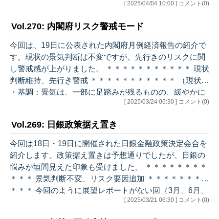
[ 2025/04/04 10:00 ] コメント(0)
注目される製造業大企業の業況判断は前回14、今回12、
先行き12と小幅悪化にとどまりました。流石に鉄鋼は-
Vol.270: 内閣府リスク警戒モード
8、-18、-17とかなり悪化しましたが、例えば自動車は
8、13、9です。今調査すればとくに先行きはかなりの悪
今回は、19日に公表された内閣府月例経済報告の紹介で
化が予想されます。 ・そうした中でも気になるのは、20
す。現状の景気判断は不変ですが、先行きのリスクに関
25年度経常利益が全体で-1.4%、うち中小企業で-4.9%の
し警戒感が上がりました。 ＊＊＊＊＊＊＊＊＊＊＊ 現状
減益を計…
判断維持、先行き警戒 ＊＊＊＊＊＊＊＊＊＊＊ （現状）
・基調：景気は、一部に足踏みが残るものの、緩やかに
[ 2025/03/24 06:30 ] コメント(0)
回復している ・個人消費：一部に足踏みが残るものの、
持ち直しの動きがみられる ・設備投資：持ち直しの動き
Vol.269: 日銀政策据え置き
がみられる ・住宅建設：おおむね横ばいとなっている ・
公共投資：底堅く推移している ・輸出：このところ持ち
今回は18日・19日に開催された日銀金融政策決定会合を
直しの動きがみられる （先行き） ・基調：雇用・所得環
紹介します。政策据え置きは予想通りでしたが、日銀の
境が改善する下で、各種政策の効果もあって、緩やかな
悩みが垣間見えた印象も受けました。 ＊＊＊＊＊＊＊＊
回復が続くことが期…
＊＊＊ 景気判断不変、リスク要因追加 ＊＊＊＊＊＊＊＊
＊＊＊ 今回のように展望レポートがない回（3月、6月、
[ 2025/03/21 06:30 ] コメント(0)
9月、12月）とある回（1月、4月、7月、10月）とでは分
析の詳しさに違いがありますが、景気判断は前回から維