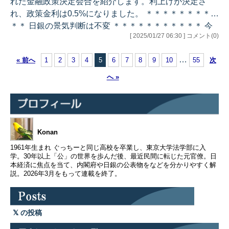
れた金融政策決定会合を紹介します。利上げが決定さ
れ、政策金利は0.5%になりました。 ＊＊＊＊＊＊＊＊＊
＊＊ 日銀の景気判断は不変 ＊＊＊＊＊＊＊＊＊＊＊ 今
[ 2025/01/27 06:30 ] コメント(0)
回のように展望レポートがある回（1月、4月、7月、10
月）とない回（3月、6月、9月、12月）とでは分析の詳
…
« 前へ
1
2
3
4
5
6
7
8
9
10
55
次
しさに違いがありますが、景気判断やリスク要因の指摘
内容は前回から維持されました。 （現状） ・基調：一部
へ »
に弱めの動きもみられるが、緩やかに回復している ・個
人消費：物価上昇の影響などがみられるものの、緩やか
な増加基調にある…
Konan
1961年生まれ ぐっちーと同じ高校を卒業し、東京大学法学部に入
学。30年以上「公」の世界を歩んだ後、最近民間に転じた元官僚。日
本経済に焦点を当て、内閣府や日銀の公表物をなどを分かりやすく解
説。2026年3月をもって連載を終了。
の投稿