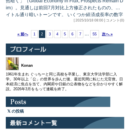
然暗く」（Global Economy in Flux, Prospects Remain D
提としてチェックした論点は以下…
im）。見通しは前回7月対比上方修正されたものの、タ
イトル通り暗いトーンです。 いくつか経済成長率の数字
[ 2025/10/18 08:00 ] コメント(0)
を紹介すると、以下の通りです。 ・世界全体：2024年+
3.3% 2025年+3.2%（前回比+0.2%） 2026年+3.1%（前
…
« 前へ
1
2
3
4
5
6
7
55
次へ »
回比0.0%） ・先進国：2024年+1.8% 2025年+1.6%（前
回比+0.1%） 2026年+1.6%（前回比0.0%） ・米国：202
4年+2.8%…
Konan
1961年生まれ ぐっちーと同じ高校を卒業し、東京大学法学部に入
学。30年以上「公」の世界を歩んだ後、最近民間に転じた元官僚。日
本経済に焦点を当て、内閣府や日銀の公表物をなどを分かりやすく解
説。2026年3月をもって連載を終了。
の投稿