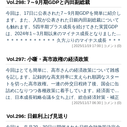
Vol.298: 7～9月期GDPと内田副総裁
が、判断の変更は不要とされた格好です。 （現状） ・基
調：景気は、米国の通商政策等による影響が自動車産業
今回は、17日に公表された7～9月期GDPを簡単に紹介し
を中心にみられるものの、緩やかに回復している ・個人
ます。また、入院が公表された日銀内田副総裁について
消費：持ち直しの動きがみられる ・設備投資：緩やかに
も触れます。5四半期プラス成長を続けてきた実質GDP
持ち直している ・住宅建…
は、2024年1～3月期以来のマイナス成長となりました。
＊＊＊＊＊＊＊＊＊＊＊ 久方ぶりのマイナス成長 ＊＊＊
[ 2025/11/19 17:00 ] コメント(0)
＊＊＊＊＊＊＊＊ 7～9月期の実質GDPは前期比-0.4%
（年率換算-1.8%）のマイナス成長となりました。寄与
Vol.297: 小噺・高市政権の経済政策
度は内需-0.2%、外需-0.2%と、内外需とも押し下げに寄
与しました。 先に外需について触れると、輸出が前期
今回はとても簡単に、高市さんの経済政策について雑感
比-1.2%（寄与度-0.3%）、輸入が前期比-0.1%（寄与度+
を記します。記録的な高支持率に支えられ順調なスター
0.0%）。トランプ関税の影響で自動…
トを切った高市政権。一連の外交日程終了後、国会に缶
詰めになりつつ各種政策に着手しています。経済面で
は、日本成長戦略会議を立ち上げ、総合経済対策・補正
[ 2025/11/17 06:30 ] コメント(0)
予算へと進んでいます。 既に書き尽くされた感もありま
すが、経済政策について2つ心配をしています。杞憂に
Vol.296: 日銀利上げ見送り
終わることを願うばかりです。なお、政策そのものでは
ありませんが、総理の体調も気掛かりです。安倍政権