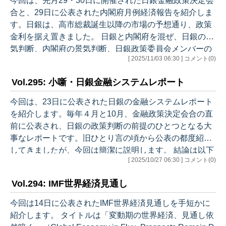
­今回は、先月29・30日に開催された日銀金融政策決定会
は、短命に終わった第一次も、史上最長となった第二次
合と、29日に公表された内閣府月例経済報告を紹介しま
も、いずれも総理の体調不良で幕を閉じました。政治の
す。日銀は、高市総裁誕生以降の市場の予想通り、政策
安定は何より大事。そうならないことを切に願います。
金利を据え置きました。 日銀と内閣府を混ぜ、日銀の景
…
気判断、内閣府の景気判断、日銀政策委員会メンバーの
[ 2025/11/03 06:30 ] コメント(0)
経済・物価見通し、今後の日銀金融政策の予想の順に書
きます。 ＊＊＊＊＊＊＊＊＊＊＊ 日銀は景気判断維持
Vol.295: 小噺・日銀金融システムレポート
＊＊＊＊＊＊＊＊＊＊＊ 今回のように展望レポートがあ
る回（1月、4月、7月、10月）とない回（3月、6月、9
今回は、23日に公表された日銀の金融システムレポート
月、12月）とでは分析の詳しさに違いがありますが、個
を紹介します。毎年４月と10月、金融政策決定会合の直
別需要項目で小さな修正はあるものの、景気判断は現
前に公表され、日銀の政策判断の前提のひとつとなる大
状・先行きとも概ね維持…
事なレポートです。旧ひとり言の頃から公表の都度紹介
してきましたが、今回は簡潔に説明します。 結論は以下
[ 2025/10/27 06:30 ] コメント(0)
です。 ・わが国の金融システムは、全体として安定性を
維持している。 ・金融仲介活動は円滑に行われている。
Vol.294: IMF世界経済見通し
・わが国の金融機関は、内外の金融市場や実体経済に大
幅な調整が生じるリーマンショック型のストレスなど、
今回は14日に公表されたIMF世界経済見通しを手短かに
様々なストレスに対して耐え得る、充実した資本基盤と
紹介します。 タイトルは「変動期の世界経済、見通し依
安定的な資金調達基盤を有している。 この結論を導く前