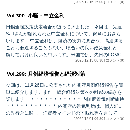
[ 2025/12/16 15:00 ] コメント(0)
これらを見る限り、利上げへの障害は無くなったと言え
ます。敢えて言えば、利上げが行われないのは、予期せ
Vol.300: 小噺・中立金利
ぬ市場の激変が金曜日までに世界を襲うケースでしょう
か。 短観の主なポイントは以下の通り。いずれも利上げ
日銀金融政策決定会合が迫ってきました。今回は、先週
をサポートする材料です。 ・業況判断の改善：もっとも
Saltさんが触れられた中立金利について、簡単におさら
注目される製造業大企業では、前回14から今回15に改
いします。 中立金利は、経済の実力に見合う、高過ぎる
善。また、全産業全規模合計も…
ことも低過ぎることもない、頃合いの良い政策金利と理
解しておけば良いと思います。米国では、先日のFOMC
[ 2025/12/15 06:30 ] コメント(0)
の際に出されたSummary of Economic Projectionsの中
で、Federal funds rateに関するLonger runの中央値が3.
Vol.299: 月例経済報告と経済対策
0%とされ、これがFOMCメンバーがみる中立金利の水準
と認識されています。また、ユーロ圏ではこのところEC
今回は、11月26日に公表された内閣府月例経済報告を簡
Bが政策金利を2.15%に据え置いていますが、ラガルド総
単に紹介します。また、総合経済対策への雑感の続きを
裁の説明をみると…
記します。 ＊＊＊＊＊＊＊＊＊＊＊ 内閣府景気判断維持
＊＊＊＊＊＊＊＊＊＊＊ 内閣府の景気判断は、個人消費
の先行きに関し「消費者マインドの下振れ等を通じて」
[ 2025/12/01 06:30 ] コメント(0)
との表現が削除されましたが、全体としては維持されま
した。6四半期振りにGDPマイナス成長となりました