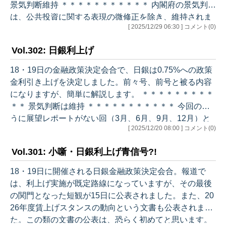
景気判断維持 ＊＊＊＊＊＊＊＊＊＊＊ 内閣府の景気判断
は、公共投資に関する表現の微修正を除き、維持されま
[ 2025/12/29 06:30 ] コメント(0)
した。 （現状） ・基調：景気は、米国の通商政策等によ
る影響が自動車産業を中心にみられるものの、緩やかに
Vol.302: 日銀利上げ
回復している ・個人消費：持ち直しの動きがみられる ・
設備投資：緩やかに持ち直している ・住宅建設：弱含ん
18・19日の金融政策決定会合で、日銀は0.75%への政策
でいる ・公共投資：底堅く推移している ・輸出：おおむ
金利引き上げを決定しました。前々号、前号と被る内容
ね横ばいとなっている （先行き） ・基調：雇用・所得環
になりますが、簡単に解説します。 ＊＊＊＊＊＊＊＊＊
境の改善や各種政…
＊＊ 景気判断は維持 ＊＊＊＊＊＊＊＊＊＊＊ 今回のよ
うに展望レポートがない回（3月、6月、9月、12月）と
[ 2025/12/20 08:00 ] コメント(0)
ある回（1月、4月、7月、10月）とでは分析の詳しさに
違いがありますが、景気判断は現状・先行きとも概ね維
Vol.301: 小噺・日銀利上げ青信号?!
持されました。リスク要因も同様です。 （現状） ・基
調：一部に弱めの動きもみられるが、緩やかに回復して
18・19日に開催される日銀金融政策決定会合。報道で
いる ・個人消費：物価上昇の影響を受けつつも、雇用・
は、利上げ実施が既定路線になっていますが、その最後
所得環境の改善を背景に底堅く推移している ・設備投
の関門となった短観が15日に公表されました。また、20
資：緩やかな増加傾…
26年度賃上げスタンスの動向という文書も公表されまし
た。この類の文書の公表は、恐らく初めてと思います。