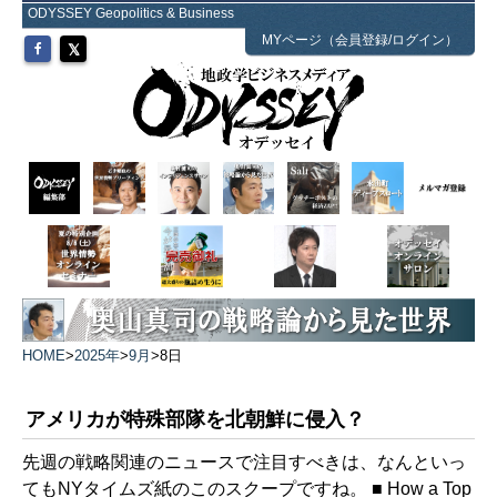
ODYSSEY Geopolitics & Business
MYページ（会員登録/ログイン）
HOME
>
2025年
>
9月
>
8日
アメリカが特殊部隊を北朝鮮に侵入？
先週の戦略関連のニュースで注目すべきは、なんといっ
てもNYタイムズ紙のこのスクープですね。 ■ How a Top