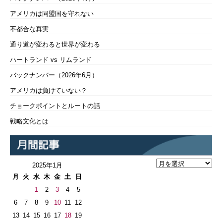
アメリカは同盟国を守れない
不都合な真実
通り道が変わると世界が変わる
ハートランド vs リムランド
バックナンバー（2026年6月）
アメリカは負けていない？
チョークポイントとルートの話
戦略文化とは
2025年1月
月
火
水
木
金
土
日
1
2
3
4
5
6
7
8
9
10
11
12
13
14
15
16
17
18
19