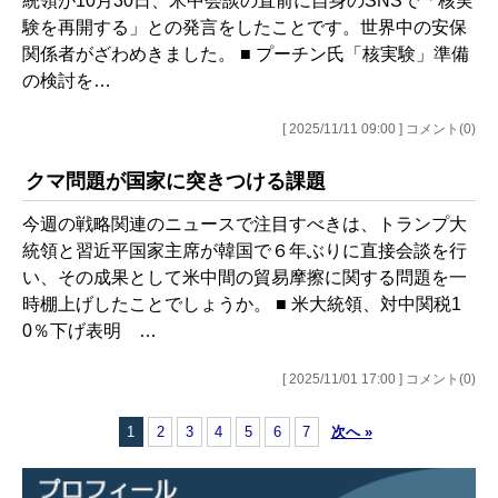
統領が10月30日、米中会談の直前に自身のSNSで「核実
験を再開する」との発言をしたことです。世界中の安保
関係者がざわめきました。 ■ プーチン氏「核実験」準備
の検討を…
[ 2025/11/11 09:00 ] コメント(0)
クマ問題が国家に突きつける課題
今週の戦略関連のニュースで注目すべきは、トランプ大
統領と習近平国家主席が韓国で６年ぶりに直接会談を行
い、その成果として米中間の貿易摩擦に関する問題を一
時棚上げしたことでしょうか。 ■ 米大統領、対中関税1
0％下げ表明 …
[ 2025/11/01 17:00 ] コメント(0)
1
2
3
4
5
6
7
次へ »