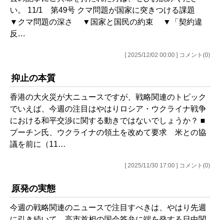
い。 11/1 第49号 クマ問題が国家に突きつける課題
▼クマ問題の深さ ▼国家と国民の約束 ▼「契約違
反…
[ 2025/12/02 00:00 ] コメント(0)
抑止の本質
香港の大火災が大ニュースですが、戦略関連のトピック
でいえば、今週の注目はやはりロシア・ウクライナ戦争
における和平交渉に関する動きではないでしょうか？ ■
プーチン氏、ウクライナの領土を改めて要求 米との協
議を前に（11…
[ 2025/11/30 17:00 ] コメント(0)
原発の実態
今週の戦略関連のニュースで注目すべきは、やはり先週
に引き続いて、高市首相の国会答弁に端を発する日中関