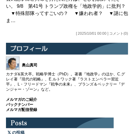
い。 9/8 第41号 トランプ政権を「地政学的」に批判？
▼特殊部隊ってすごいの？ ▼嫌われ者？ ▼謎に包
ま…
[ 2025/10/01 00:00 ] コメント(0)
奥山真司
カナダ&英大卒。戦略学博士（PhD）。著書『地政学』のほか、C.グ
レイ著『現代の戦略』、E.ルトワック著『ラストエンペラー習近
平』、L・フリードマン『戦争の未来』、ブランズ＆ベックリー『デ
ンジャー・ゾーン』など。
メルマガのご紹介
バックナンバー
メルマガ配信登録
の投稿