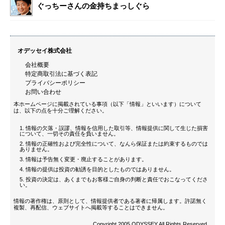
ぐっちーさんの金持ちまっしぐら
オデッセイ株式会社
会社概要
特定商取引法に基づく表記
プライバシーポリシー
お問い合わせ
本ホームページに掲載されている事項（以下「情報」といいます）について
は、以下の点を十分ご理解ください。
情報の欠落・誤謬、情報を信用した取引等、情報提供に関して生じた損害
について、一切その責任を負いません。
情報の正確性および完全性について、なんら保証または約束するものでは
ありません。
情報は予告無く変更・廃止することがあります。
情報の提供は投資の勧誘を目的としたものではありません。
投資の決定は、あくまでもお客様ご自身の判断と責任でおこなってくださ
い。
情報の著作権は、原則として、情報提供者である著者に帰属します。許諾無く
複製、再配信、ウェブサイトへ掲載等することはできません。
Copyright 2005 ODYSSEY All Rights Reserved.