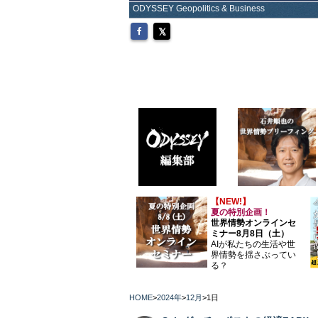
ODYSSEY Geopolitics & Business
【NEW!】
夏の特別企画！
世界情勢オンラインセ
ミナー8月8日（土）
AIが私たちの生活や世
界情勢を揺さぶってい
る？
HOME
>
2024年
>
12月
>
1日