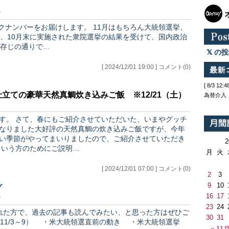
）
けします。 11月はもちろん大統領選挙、
、10月末に実施された衆院選挙の結果を受けて、国内政治
存じの通りで…
の投
[ 2024/12/01 19:00 ] コメント(0)
[ 8/3 1
立ての豪華天然真鯛炊き込みご飯 ※12/21（土）
為替介入
た、いまやグッチ
なりました大好評の天然真鯛の炊き込みご飯ですが、今年
い季節がやってまいりましたので、ご紹介させていただき
初めてという方のためにご説明…
月
火
[ 2024/12/01 07:00 ] コメント(0)
2
3
9
10
グ
16
17
）
23
24
30
31
き（11/3～9） ・米大統領選直前の動き ・米大統領選挙
« 11