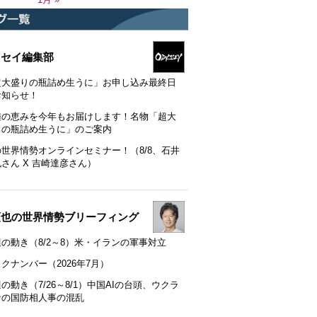
ッセイ編集部
超大盛りの瓶詰め生うに」お申し込み最終日
お知らせ！
陸の恵みを今年もお届けします！名物「超大
りの瓶詰め生うに」のご案内
の世界情勢オンラインセミナー！（8/8、石井
さん X 吉崎達彦さん）
順也の世界情勢ブリーフィング
の動き（8/2～8）米・イランの軍事対立
クナンバー（2026年7月）
の動き（7/26～8/1）中国AIの台頭、ウクラ
ナの国防相人事の混乱