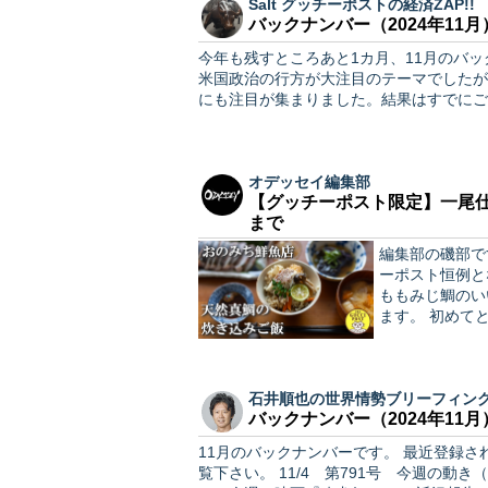
Salt グッチーポストの経済ZAP!!
バックナンバー（2024年11月
今年も残すところあと1カ月、11月のバックナンバーをお届
米国政治の行方が大注目のテーマでしたが
にも注目が集まりました。結果はすでにご
オデッセイ編集部
【グッチーポスト限定】一尾仕
まで
編集部の磯部です。 さて、春にもご紹介させていただい
ーポスト恒例と
ももみじ鯛のい
ます。 
石井順也の世界情勢ブリーフィン
バックナンバー（2024年11月
11月のバックナンバーです。 最近登録された方で、過去の記事も読んでみたい、と思った方はぜひご
覧下さい。 11/4 第791号 今週の動