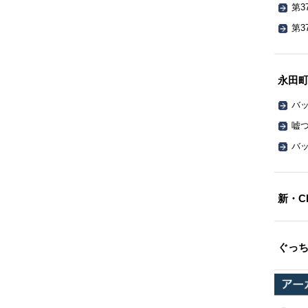
第3
第3
永田
バッ
嘘
バッ
新・C
ぐっ