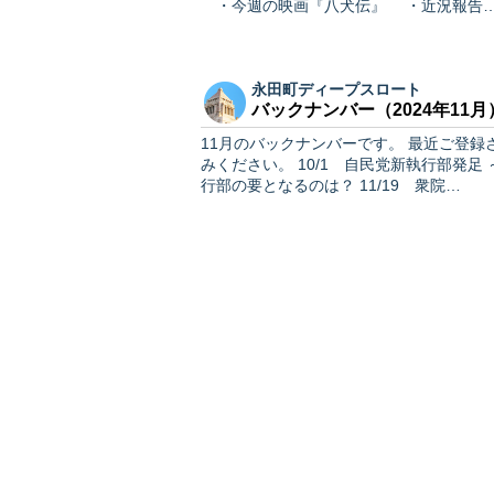
・今週の映画『八犬伝』 ・近況報告
永田町ディープスロート
バックナンバー（2024年11月
11月のバックナンバーです。 最近ご登録された方や、過去の記事にご興味を持たれた方は、ぜひお読
みください。 10/1 自民党新執行部発足 ～ 衆議院解散へ ・早期解散の背景 ・新執行部 ・執
行部の要となるのは？ 11/19 衆院…