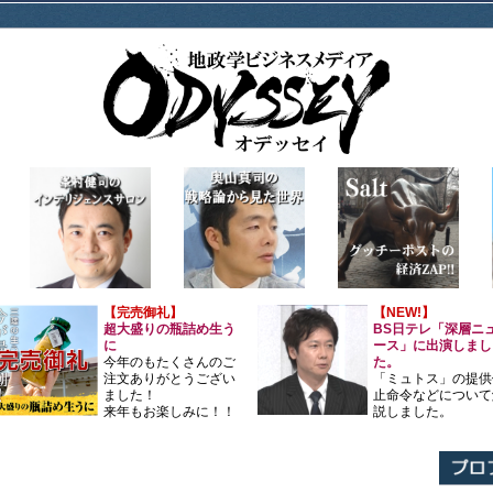
【完売御礼】
【NEW!】
超大盛りの瓶詰め生う
BS日テレ「深層ニ
に
ース」に出演しまし
今年のもたくさんのご
た。
注文ありがとうござい
「ミュトス」の提供
ました！
止命令などについて
来年もお楽しみに！！
説しました。