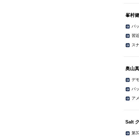
峯村
バッ
習
ス
奥山
デ
バッ
ア
Sal
第3