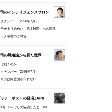
健司のインテリジェンスサロン
クナンバー（2026年7月）
近平が上り始めた「第５段階」への階段
ナック峯村のご報告！
真司の戦略論から見た世界
モは効くのか
クナンバー（2026年7月）
メリカは同盟国を守れない
t グッチーポストの経済ZAP!!
74号 30年ぶりの協調介入とFIMA