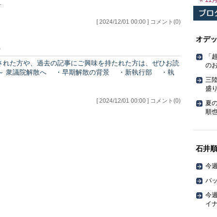
…
[ 2024/12/01 00:00 ] コメント(0)
オデ
）
「
の
三
盛
[ 2024/12/01 00:00 ] コメント(0)
夏
順也
石井
今週
バッ
今週
イ