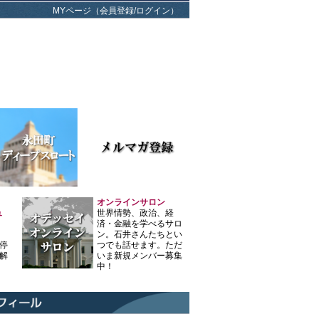
MYページ（会員登録/ログイン）
オンラインサロン
ュ
世界情勢、政治、経
済・金融を学べるサロ
ン。石井さんたちとい
停
つでも話せます。ただ
解
いま新規メンバー募集
中！