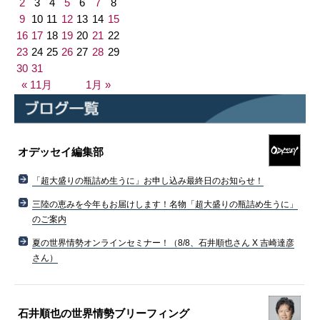
2
3
4
5
6
7
8
9
10
11
12
13
14
15
16
17
18
19
20
21
22
23
24
25
26
27
28
29
30
31
« 11月
1月 »
オデッセイ編集部
「超大盛りの瓶詰め生うに」お申し込み最終日のお知らせ！
三陸の恵みを今年もお届けします！名物「超大盛りの瓶詰め生うに」
のご案内
夏の世界情勢オンラインセミナー！（8/8、石井順也さん X 吉崎達彦
さん）
石井順也の世界情勢ブリーフィング