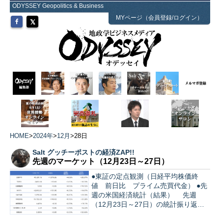
ODYSSEY Geopolitics & Business
MYページ（会員登録/ログイン）
HOME
>
2024年
>
12月
>
28日
Salt グッチーポストの経済ZAP!!
先週のマーケット（12月23日～27日）
●東証の定点観測（日経平均株価終
値 前日比 プライム売買代金） ●先
週の米国経済統計（結果） 先週
（12月23日～27日）の統計振り返
り。…