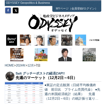
ODYSSEY Geopolitics & Business
MYページ（会員登録/ログイン）
HOME
>
2024年
>
12月
>
7日
Salt グッチーポストの経済ZAP!!
先週のマーケット（12月2日～6日）
●東証の定点観測（日経平均株価終
値 前日比 プライム売買代金） ●先
週の米国経済統計（結果） 先週
（12月2日～6日）の統計振り返り。
…