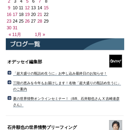
2
3
4
5
6
7
8
9
10
11
12
13
14
15
16
17
18
19
20
21
22
23
24
25
26
27
28
29
30
31
« 11月
1月 »
オデッセイ編集部
「超大盛りの瓶詰め生うに」お申し込み最終日のお知らせ！
三陸の恵みを今年もお届けします！名物「超大盛りの瓶詰め生うに」
のご案内
夏の世界情勢オンラインセミナー！（8/8、石井順也さん X 吉崎達彦
さん）
石井順也の世界情勢ブリーフィング