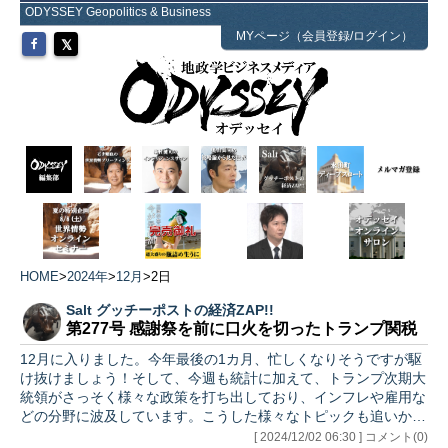
ODYSSEY Geopolitics & Business
MYページ（会員登録/ログイン）
HOME
>
2024年
>
12月
>
2日
Salt グッチーポストの経済ZAP!!
第277号 感謝祭を前に口火を切ったトランプ関税
12月に入りました。今年最後の1カ月、忙しくなりそうですが駆
け抜けましょう！そして、今週も統計に加えて、トランプ次期大
統領がさっそく様々な政策を打ち出しており、インフレや雇用な
どの分野に波及しています。こうした様々なトピックも追いかけ
ます。…
[ 2024/12/02 06:30 ] コメント(0)