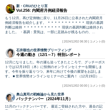
新・CRUのひとり言
Vol.256: 内閣府月例経済報告
もう12月。再び定例物に戻り、11月26日に公表された内閣府月
例経済報告を紹介します。 ＊＊＊＊＊＊＊＊＊＊＊ 現状の基調
判断は維持 ＊＊＊＊＊＊＊＊＊＊＊ 現状の基調判断は維持され
ました。 ・基調：景気は、一部に足踏みが残るものの、…
[ 2024/12/02 06:30 ] コメント(0)
石井順也の世界情勢ブリーフィング
今週の動き（12/1～7）特別レポート
12月になりました。年の瀬も迫ってきたところで、グッチーポス
トでは12月19日（木）に恒例のオンラインセミナーを開催しま
す。今年を振り返りつつ、来年に向けて今後の展望をお話しま
す。 ■ 世界情勢オンラインセミナーのご案内！（12月19日）…
[ 2024/12/02 00:00 ] コメント(0)
奥山真司の戦略論から見た世界
バックナンバー（2024年11月）
11月のバックナンバーです。 最近ご登録された方や、過去の記