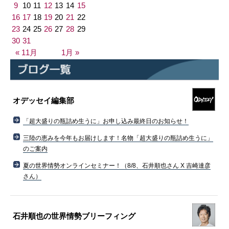
9
10
11
12
13
14
15
16
17
18
19
20
21
22
23
24
25
26
27
28
29
30
31
« 11月
1月 »
オデッセイ編集部
「超大盛りの瓶詰め生うに」お申し込み最終日のお知らせ！
三陸の恵みを今年もお届けします！名物「超大盛りの瓶詰め生うに」
のご案内
夏の世界情勢オンラインセミナー！（8/8、石井順也さん X 吉崎達彦
さん）
石井順也の世界情勢ブリーフィング