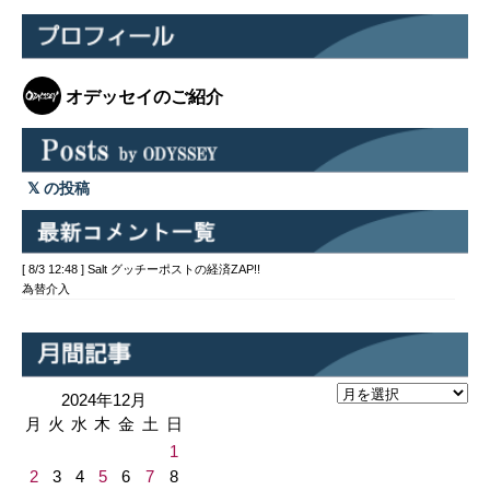
オデッセイのご紹介
の投稿
[ 8/3 12:48 ] Salt グッチーポストの経済ZAP!!
為替介入
2024年12月
月
火
水
木
金
土
日
1
2
3
4
5
6
7
8