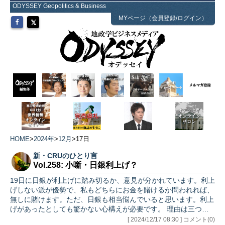
ODYSSEY Geopolitics & Business
MYページ（会員登録/ログイン）
HOME
>
2024年
>
12月
>
17日
新・CRUのひとり言
Vol.258: 小噺・日銀利上げ？
19日に日銀が利上げに踏み切るか、意見が分かれています。利上
げしない派が優勢で、私もどちらにお金を賭けるか問われれば、
無しに賭けます。ただ、日銀も相当悩んでいると思います。利上
げがあったとしても驚かない心構えが必要です。 理由は三つあ
りま…
[ 2024/12/17 08:30 ] コメント(0)